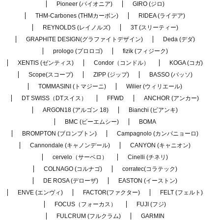
Pioneer (パイオニア)
GIRO (ジロ)
THM-Carbones (THMカーボン)
RIDEA (ライデア)
REYNOLDS (レイノルズ)
3T (スリーティー)
GRAPHITE DESIGN(グラファイトデザイン)
Deda (デダ)
prologo (プロロゴ)
fizik (フィジーク)
XENTIS (ゼンティス)
Condor（コンドル）
KOGA (コガ)
Scope(スコープ)
ZIPP (ジップ)
BASSO (バッソ)
TOMMASINI (トマジーニ)
Wilier (ウィリエール)
DT SWISS（DTスイス）
FFWD
ANCHOR (アンカー)
ARGON18 (アルゴン 18)
Bianchi (ビアンキ)
BMC (ビーエムシー)
BOMA
BROMPTON (ブロンプトン)
Campagnolo (カンパニョーロ)
Cannondale (キャノンデール)
CANYON (キャニオン)
cervelo（サーベロ）
Cinelli (チネリ)
COLNAGO (コルナゴ)
corratec(コラテック)
DE ROSA (デローザ)
EASTON (イーストン)
ENVE (エンヴィ)
FACTOR(ファクター)
FELT (フェルト)
FOCUS（フォーカス）
FUJI (フジ)
FULCRUM (フルクラム)
GARMIN