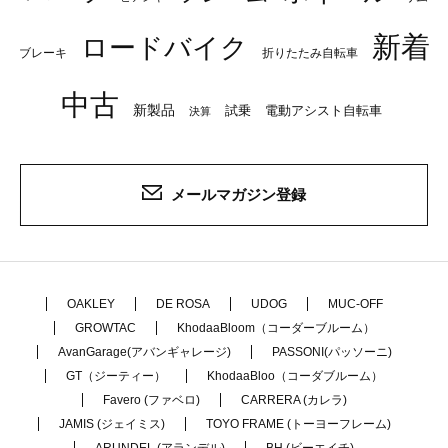
新着
ロードバイク
ブレーキ
折りたたみ自転車
中古
新製品
試乗
電動アシスト自転車
決算
メールマガジン登録
OAKLEY
DE ROSA
UDOG
MUC-OFF
GROWTAC
KhodaaBloom（コーダーブルーム）
AvanGarage(アバンギャレージ)
PASSONI(パッソーニ)
GT（ジーティー）
KhodaaBloo（コーダブルーム）
Favero (ファベロ)
CARRERA (カレラ)
JAMIS (ジェイミス)
TOYO FRAME (トーヨーフレーム)