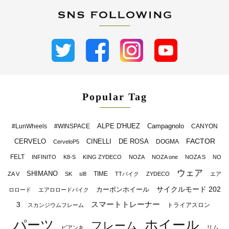
Popular Tag
ALPE D'HUEZ
Campagnolo
#LunWheels
#WINSPACE
CANYON
FACTOR
CERVELO
CINELLI
DE ROSA
DOGMA
CerveloP5
FELT
INFINITO
K8-S
KING ZYDECO
NOZA
NOZA one
NOZA S
NO
ウェア
SHIMANO
TIME
ZA V
SK
sl8
TTバイク
ZYDECO
エア
サイクルモード 202
カーボンホイール
ロロード
エアロロードバイク
スマートトレーナー
3
トライアスロン
スカンジウムフレーム
パーツ
ホイール
フレーム
リム
ビアンキ