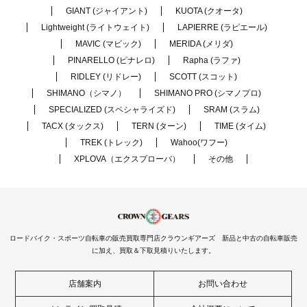
GIANT (ジャイアント)
KUOTA (クオータ)
Lightweight (ライトウェイト)
LAPIERRE (ラピエール)
MAVIC (マビック)
MERIDA (メリダ)
PINARELLO (ピナレロ)
Rapha (ラファ)
RIDLEY (リドレー)
SCOTT (スコット)
SHIMANO（シマノ）
SHIMANO PRO (シマノプロ)
SPECIALIZED (スペシャライズド)
SRAM (スラム)
TACX (タックス)
TERN (ターン)
TIME (タイム)
TREK (トレック)
Wahoo(ワフー)
XPLOVA（エクスプローバ）
その他
ロードバイク・スポーツ自転車の販売買取専門店クラウンギアーズ 新品と中古の自転車販売
に加え、買取＆下取見積りいたします。
店舗案内
お問い合わせ