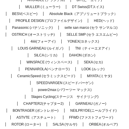
ARUNDEL (アランデル)
BH (ビーエイチ)
MULLER (ミューラー)
DT Swiss(DTスイス)
BESV(ベスビー)
Absolute Black（アブソリュートブラック）
PROFILE DESIGN (プロファイルデザイン)
HED(ヘッド)
Panasonic (パナソニック)
selle san marco (セラ サンマルコ)
OSTRICH (オーストリッチ)
SELLE SMP (セラ エスエムピー)
4iiii(フォーアイ)
YONEX(ヨネックス)
LOUIS GARNEAU (ルイガノ)
TNI（ティーエヌアイ）
SILCA (シリカ)
DAHON (ダホン)
WINSPACE (ウィンスペース)
SEKA (セカ)
PENNAROLA(ペンナローラ)
LOOK (ルック)
CeramicSpeed (セラミックスピード)
MIYATA (ミヤタ)
SPEEDVARGEN (スピードバーゲン)
power2max (パワーツー マックス)
Stages Cycling(ステージス サイクリング)
CHAPTER2(チャプター2)
GARNEAU (ガノー)
BONTRAGER (ボントレガー)
NEILPRYDE(ニールプライド)
ASTVTE（アスチュート）
FFWD (ファストフォワード)
ROTOR (ローター)
SALSA (サルサ)
ORBEA (オルベア)