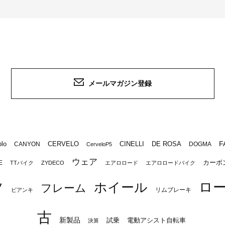
メールマガジン登録
F
lo
CERVELO
CINELLI
DE ROSA
CANYON
DOGMA
CerveloP5
ウェア
カーボ
E
TTバイク
ZYDECO
エアロロード
エアロロードバイク
ロ
ツ
ホイール
フレーム
リムブレーキ
ビアンキ
古
新製品
試乗
電動アシスト自転車
決算