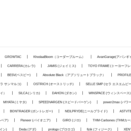
GROWTAC
KhodaaBloom（コーダーブルーム）
AvanGarage(アバン
CARRERA (カレラ)
JAMIS (ジェイミス)
TOYO FRAME (トーヨーフレ
BESV(ベスビー)
Absolute Black（アブソリュートブラック）
PROFI
o (セラ サンマルコ)
OSTRICH (オーストリッチ)
SELLE SMP (セラ エスエムピー
アイ）
SILCA (シリカ)
DAHON (ダホン)
WINSPACE (ウィンスペース)
MIYATA (ミヤタ)
SPEEDVARGEN (スピードバーゲン)
power2max (パ
BONTRAGER (ボントレガー)
NEILPRYDE(ニールプライド)
ASTV
ルベア)
Pioneer (パイオニア)
GIRO (ジロ)
THM-Carbones (THMカ
イン)
Deda (デダ)
prologo (プロロゴ)
fizik (フィジーク)
XEN