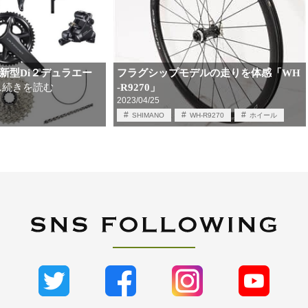
新型Di２デュラエー
フラグシップモデルの走りを体感「WH
-R9270」
…続きを読む
2023/04/25
SHIMANO
WH-R9270
ホイール
ロードバイク