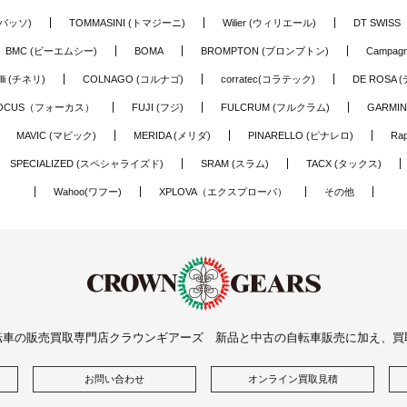
(バッソ)
TOMMASINI (トマジーニ)
Wilier (ウィリエール)
DT SWIS
BMC (ビーエムシー)
BOMA
BROMPTON (ブロンプトン)
Campag
elli (チネリ)
COLNAGO (コルナゴ)
corratec(コラテック)
DE ROSA 
OCUS（フォーカス）
FUJI (フジ)
FULCRUM (フルクラム)
GARMIN
MAVIC (マビック)
MERIDA (メリダ)
PINARELLO (ピナレロ)
Ra
SPECIALIZED (スペシャライズド)
SRAM (スラム)
TACX (タックス)
Wahoo(ワフー)
XPLOVA（エクスプローバ）
その他
転車の販売買取専門店クラウンギアーズ 新品と中古の自転車販売に加え、買
お問い合わせ
オンライン買取見積