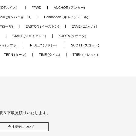
S（DTスイス）
FFWD
ANCHOR (アンカー)
nolo (カンパニョーロ)
Cannondale (キャノンデール)
(デローザ)
EASTON (イーストン)
ENVE (エンヴィ)
GIANT (ジャイアント)
KUOTA (クオータ)
pha (ラファ)
RIDLEY (リドレー)
SCOTT (スコット)
TERN (ターン)
TIME (タイム)
TREK (トレック)
取＆下取見積りいたします。
会社概要について