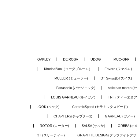
OAKLEY
DE ROSA
UDOG
MUC-OFF
KhodaaBloo（コーダブルーム）
Favero (ファベロ)
MULLER (ミューラー)
DT Swiss(DTスイス)
Panasonic (パナソニック)
selle san marc
LOUIS GARNEAU (ルイガノ)
TNI（ティーエヌ
LOOK (ルック)
CeramicSpeed (セラミックスピード)
CHAPTER2(チャプター2)
GARNEAU (ガノー)
ROTOR (ローター)
SALSA (サルサ)
ORBEA (オ
3T (スリーティー)
GRAPHITE DESIGN(グラファイトデザ