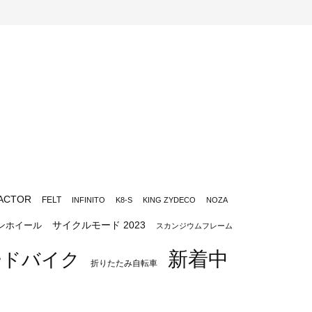
ACTOR
FELT
INFINITO
K8-S
KING ZYDECO
NOZA
サイクルモード 2023
ンホイール
スカンジウムフレーム
新着中
ードバイク
折りたたみ自転車