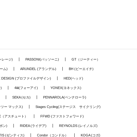
ギャレージ)
PASSONI(パッソーニ)
GT（ジーティー）
ーム)
ARUNDEL (アランデル)
BH (ビーエイチ)
LE DESIGN (プロファイルデザイン)
HED(ヘッド)
)
4iiii(フォーアイ)
YONEX(ヨネックス)
SEKA (セカ)
PENNAROLA(ペンナローラ)
ワーツー マックス)
Stages Cycling(ステージス サイクリング)
TE（アスチュート）
FFWD (ファストフォワード)
ーボン)
RIDEA (ライデア)
REYNOLDS (レイノルズ)
TIS (ゼンティス)
Condor（コンドル）
KOGA (コガ)