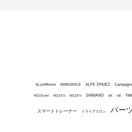
ALPE D'HUEZ
Campagno
#LunWheels
#WINSPACE
SHIMANO
TIM
NOZA one
NOZA S
NOZA V
SK
sl8
パー
スマートトレーナー
トライアスロン