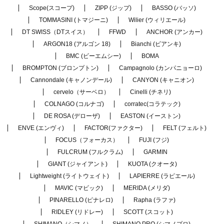
Scope(スコープ)
ZIPP (ジップ)
BASSO (バッソ)
TOMMASINI (トマジーニ)
Wilier (ウィリエール)
DT SWISS（DTスイス）
FFWD
ANCHOR (アンカー)
ARGON18 (アルゴン 18)
Bianchi (ビアンキ)
BMC (ビーエムシー)
BOMA
BROMPTON (ブロンプトン)
Campagnolo (カンパニョーロ)
Cannondale (キャノンデール)
CANYON (キャニオン)
cervelo（サーベロ）
Cinelli (チネリ)
COLNAGO (コルナゴ)
corratec(コラテック)
DE ROSA (デローザ)
EASTON (イーストン)
ENVE (エンヴィ)
FACTOR(ファクター)
FELT (フェルト)
FOCUS（フォーカス）
FUJI (フジ)
FULCRUM (フルクラム)
GARMIN
GIANT (ジャイアント)
KUOTA (クオータ)
Lightweight (ライトウェイト)
LAPIERRE (ラピエール)
MAVIC (マビック)
MERIDA (メリダ)
PINARELLO (ピナレロ)
Rapha (ラファ)
RIDLEY (リドレー)
SCOTT (スコット)
SHIMANO（シマノ）
SHIMANO PRO (シマノプロ)