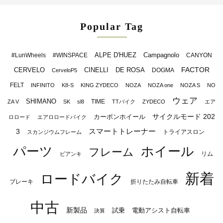
Popular Tag
ALPE D'HUEZ
Campagnolo
#LunWheels
#WINSPACE
CANYON
FACTOR
CERVELO
CINELLI
DE ROSA
DOGMA
CerveloP5
FELT
INFINITO
K8-S
KING ZYDECO
NOZA
NOZA one
NOZA S
NO
ウェア
SHIMANO
TIME
ZA V
SK
sl8
TTバイク
ZYDECO
エア
サイクルモード 202
カーボンホイール
ロロード
エアロロードバイク
スマートトレーナー
3
トライアスロン
スカンジウムフレーム
パーツ
ホイール
フレーム
リム
ビアンキ
新着
ロードバイク
ブレーキ
折りたたみ自転車
中古
新製品
試乗
電動アシスト自転車
決算