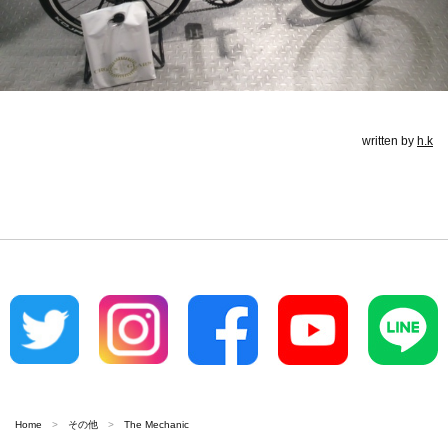
written by
h.k
Home
その他
The Mechanic