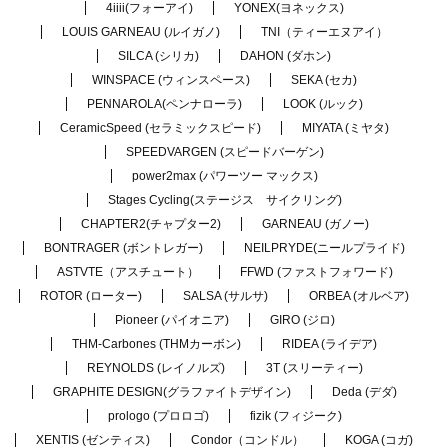
4iiii(フォーアイ)
YONEX(ヨネックス)
LOUIS GARNEAU (ルイガノ)
TNI（ティーエヌアイ）
SILCA (シリカ)
DAHON (ダホン)
WINSPACE (ウィンスペース)
SEKA (セカ)
PENNAROLA(ペンナローラ)
LOOK (ルック)
CeramicSpeed (セラミックスピード)
MIYATA (ミヤタ)
SPEEDVARGEN (スピードバーゲン)
power2max (パワーツー マックス)
Stages Cycling(ステージス サイクリング)
CHAPTER2(チャプター2)
GARNEAU (ガノー)
BONTRAGER (ボントレガー)
NEILPRYDE(ニールプライド)
ASTVTE（アスチュート）
FFWD (ファストフォワード)
ROTOR (ローター)
SALSA (サルサ)
ORBEA (オルベア)
Pioneer (パイオニア)
GIRO (ジロ)
THM-Carbones (THMカーボン)
RIDEA (ライデア)
REYNOLDS (レイノルズ)
3T (スリーティー)
GRAPHITE DESIGN(グラファイトデザイン)
Deda (デダ)
prologo (プロロゴ)
fizik (フィジーク)
XENTIS (ゼンティス)
Condor（コンドル）
KOGA (コガ)