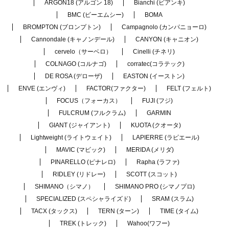
ARGON18 (アルゴン 18)
Bianchi (ビアンキ)
BMC (ビーエムシー)
BOMA
BROMPTON (ブロンプトン)
Campagnolo (カンパニョーロ)
Cannondale (キャノンデール)
CANYON (キャニオン)
cervelo（サーベロ）
Cinelli (チネリ)
COLNAGO (コルナゴ)
corratec(コラテック)
DE ROSA (デローザ)
EASTON (イーストン)
ENVE (エンヴィ)
FACTOR(ファクター)
FELT (フェルト)
FOCUS（フォーカス）
FUJI (フジ)
FULCRUM (フルクラム)
GARMIN
GIANT (ジャイアント)
KUOTA (クオータ)
Lightweight (ライトウェイト)
LAPIERRE (ラピエール)
MAVIC (マビック)
MERIDA (メリダ)
PINARELLO (ピナレロ)
Rapha (ラファ)
RIDLEY (リドレー)
SCOTT (スコット)
SHIMANO（シマノ）
SHIMANO PRO (シマノプロ)
SPECIALIZED (スペシャライズド)
SRAM (スラム)
TACX (タックス)
TERN (ターン)
TIME (タイム)
TREK (トレック)
Wahoo(ワフー)