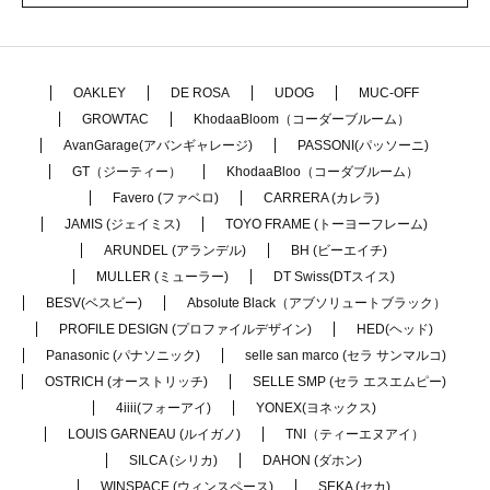
OAKLEY
DE ROSA
UDOG
MUC-OFF
GROWTAC
KhodaaBloom（コーダーブルーム）
AvanGarage(アバンギャレージ)
PASSONI(パッソーニ)
GT（ジーティー）
KhodaaBloo（コーダブルーム）
Favero (ファベロ)
CARRERA (カレラ)
JAMIS (ジェイミス)
TOYO FRAME (トーヨーフレーム)
ARUNDEL (アランデル)
BH (ビーエイチ)
MULLER (ミューラー)
DT Swiss(DTスイス)
BESV(ベスビー)
Absolute Black（アブソリュートブラック）
PROFILE DESIGN (プロファイルデザイン)
HED(ヘッド)
Panasonic (パナソニック)
selle san marco (セラ サンマルコ)
OSTRICH (オーストリッチ)
SELLE SMP (セラ エスエムピー)
4iiii(フォーアイ)
YONEX(ヨネックス)
LOUIS GARNEAU (ルイガノ)
TNI（ティーエヌアイ）
SILCA (シリカ)
DAHON (ダホン)
WINSPACE (ウィンスペース)
SEKA (セカ)