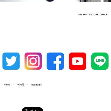
written by
crowngears
Home
その他
Mechanic