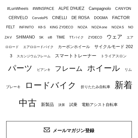
ALPE D'HUEZ
Campagnolo
#LunWheels
#WINSPACE
CANYON
FACTOR
CERVELO
CINELLI
DE ROSA
DOGMA
CerveloP5
FELT
INFINITO
K8-S
KING ZYDECO
NOZA
NOZA one
NOZA S
NO
ウェア
SHIMANO
TIME
ZA V
SK
sl8
TTバイク
ZYDECO
エア
サイクルモード 202
カーボンホイール
ロロード
エアロロードバイク
スマートトレーナー
3
トライアスロン
スカンジウムフレーム
パーツ
ホイール
フレーム
リム
ビアンキ
新着
ロードバイク
ブレーキ
折りたたみ自転車
中古
新製品
試乗
電動アシスト自転車
決算
メールマガジン登録