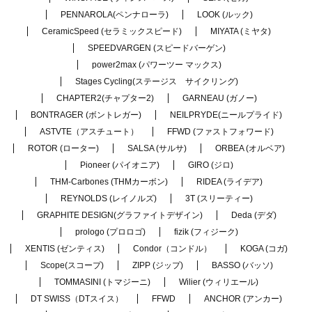
PENNAROLA(ペンナローラ)
LOOK (ルック)
CeramicSpeed (セラミックスピード)
MIYATA (ミヤタ)
SPEEDVARGEN (スピードバーゲン)
power2max (パワーツー マックス)
Stages Cycling(ステージス サイクリング)
CHAPTER2(チャプター2)
GARNEAU (ガノー)
BONTRAGER (ボントレガー)
NEILPRYDE(ニールプライド)
ASTVTE（アスチュート）
FFWD (ファストフォワード)
ROTOR (ローター)
SALSA (サルサ)
ORBEA (オルベア)
Pioneer (パイオニア)
GIRO (ジロ)
THM-Carbones (THMカーボン)
RIDEA (ライデア)
REYNOLDS (レイノルズ)
3T (スリーティー)
GRAPHITE DESIGN(グラファイトデザイン)
Deda (デダ)
prologo (プロロゴ)
fizik (フィジーク)
XENTIS (ゼンティス)
Condor（コンドル）
KOGA (コガ)
Scope(スコープ)
ZIPP (ジップ)
BASSO (バッソ)
TOMMASINI (トマジーニ)
Wilier (ウィリエール)
DT SWISS（DTスイス）
FFWD
ANCHOR (アンカー)