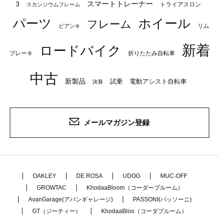
スマートトレーナー
3
トライアスロン
スカンジウムフレーム
パーツ
ホイール
フレーム
リム
ビアンキ
新着
ロードバイク
ブレーキ
折りたたみ自転車
中古
新製品
試乗
電動アシスト自転車
決算
メールマガジン登録
OAKLEY
DE ROSA
UDOG
MUC-OFF
GROWTAC
KhodaaBloom（コーダーブルーム）
AvanGarage(アバンギャレージ)
PASSONI(パッソーニ)
GT（ジーティー）
KhodaaBloo（コーダブルーム）