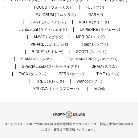
FOCUS（フォーカス）
FUJI (フジ)
FULCRUM (フルクラム)
GARMIN
GIANT (ジャイアント)
KUOTA (クオータ)
Lightweight (ライトウェイト)
LAPIERRE (ラピエール)
MAVIC (マビック)
MERIDA (メリダ)
PINARELLO (ピナレロ)
Rapha (ラファ)
RIDLEY (リドレー)
SCOTT (スコット)
SHIMANO（シマノ）
SHIMANO PRO (シマノプロ)
SPECIALIZED (スペシャライズド)
SRAM (スラム)
TACX (タックス)
TERN (ターン)
TIME (タイム)
TREK (トレック)
Wahoo(ワフー)
XPLOVA（エクスプローバ）
その他
ロードバイク・スポーツ自転車の販売買取専門店クラウンギアーズ 新品と中古の自転車販売
に加え、買取＆下取見積りいたします。