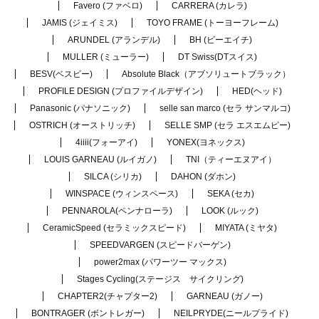
Favero (ファベロ)
CARRERA (カレラ)
JAMIS (ジェイミス)
TOYO FRAME (トーヨーフレーム)
ARUNDEL (アランデル)
BH (ビーエイチ)
MULLER (ミューラー)
DT Swiss(DTスイス)
BESV(ベスビー)
Absolute Black（アブソリュートブラック）
PROFILE DESIGN (プロファイルデザイン)
HED(ヘッド)
Panasonic (パナソニック)
selle san marco (セラ サンマルコ)
OSTRICH (オーストリッチ)
SELLE SMP (セラ エスエムピー)
4iiii(フォーアイ)
YONEX(ヨネックス)
LOUIS GARNEAU (ルイガノ)
TNI（ティーエヌアイ）
SILCA (シリカ)
DAHON (ダホン)
WINSPACE (ウィンスペース)
SEKA (セカ)
PENNAROLA(ペンナローラ)
LOOK (ルック)
CeramicSpeed (セラミックスピード)
MIYATA (ミヤタ)
SPEEDVARGEN (スピードバーゲン)
power2max (パワーツー マックス)
Stages Cycling(ステージス サイクリング)
CHAPTER2(チャプター2)
GARNEAU (ガノー)
BONTRAGER (ボントレガー)
NEILPRYDE(ニールプライド)