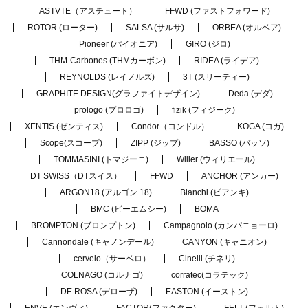
ASTVTE（アスチュート）
FFWD (ファストフォワード)
ROTOR (ローター)
SALSA (サルサ)
ORBEA (オルベア)
Pioneer (パイオニア)
GIRO (ジロ)
THM-Carbones (THMカーボン)
RIDEA (ライデア)
REYNOLDS (レイノルズ)
3T (スリーティー)
GRAPHITE DESIGN(グラファイトデザイン)
Deda (デダ)
prologo (プロロゴ)
fizik (フィジーク)
XENTIS (ゼンティス)
Condor（コンドル）
KOGA (コガ)
Scope(スコープ)
ZIPP (ジップ)
BASSO (バッソ)
TOMMASINI (トマジーニ)
Wilier (ウィリエール)
DT SWISS（DTスイス）
FFWD
ANCHOR (アンカー)
ARGON18 (アルゴン 18)
Bianchi (ビアンキ)
BMC (ビーエムシー)
BOMA
BROMPTON (ブロンプトン)
Campagnolo (カンパニョーロ)
Cannondale (キャノンデール)
CANYON (キャニオン)
cervelo（サーベロ）
Cinelli (チネリ)
COLNAGO (コルナゴ)
corratec(コラテック)
DE ROSA (デローザ)
EASTON (イーストン)
ENVE (エンヴィ)
FACTOR(ファクター)
FELT (フェルト)