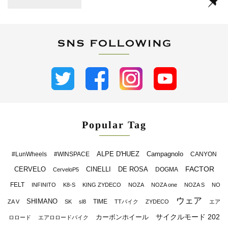
Popular Tag
ALPE D'HUEZ
Campagnolo
#LunWheels
#WINSPACE
CANYON
FACTOR
CERVELO
CINELLI
DE ROSA
DOGMA
CerveloP5
FELT
INFINITO
K8-S
KING ZYDECO
NOZA
NOZA one
NOZA S
NO
ウェア
SHIMANO
TIME
ZA V
SK
sl8
TTバイク
ZYDECO
エア
サイクルモード 202
カーボンホイール
ロロード
エアロロードバイク