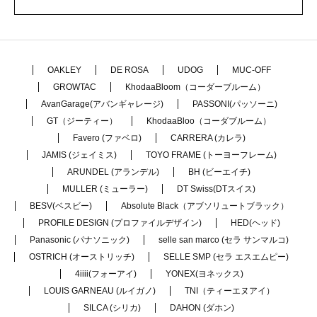
OAKLEY
DE ROSA
UDOG
MUC-OFF
GROWTAC
KhodaaBloom（コーダーブルーム）
AvanGarage(アバンギャレージ)
PASSONI(パッソーニ)
GT（ジーティー）
KhodaaBloo（コーダブルーム）
Favero (ファベロ)
CARRERA (カレラ)
JAMIS (ジェイミス)
TOYO FRAME (トーヨーフレーム)
ARUNDEL (アランデル)
BH (ビーエイチ)
MULLER (ミューラー)
DT Swiss(DTスイス)
BESV(ベスビー)
Absolute Black（アブソリュートブラック）
PROFILE DESIGN (プロファイルデザイン)
HED(ヘッド)
Panasonic (パナソニック)
selle san marco (セラ サンマルコ)
OSTRICH (オーストリッチ)
SELLE SMP (セラ エスエムピー)
4iiii(フォーアイ)
YONEX(ヨネックス)
LOUIS GARNEAU (ルイガノ)
TNI（ティーエヌアイ）
SILCA (シリカ)
DAHON (ダホン)