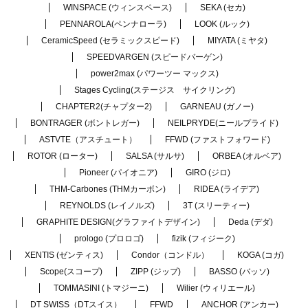
WINSPACE (ウィンスペース)
SEKA (セカ)
PENNAROLA(ペンナローラ)
LOOK (ルック)
CeramicSpeed (セラミックスピード)
MIYATA (ミヤタ)
SPEEDVARGEN (スピードバーゲン)
power2max (パワーツー マックス)
Stages Cycling(ステージス サイクリング)
CHAPTER2(チャプター2)
GARNEAU (ガノー)
BONTRAGER (ボントレガー)
NEILPRYDE(ニールプライド)
ASTVTE（アスチュート）
FFWD (ファストフォワード)
ROTOR (ローター)
SALSA (サルサ)
ORBEA (オルベア)
Pioneer (パイオニア)
GIRO (ジロ)
THM-Carbones (THMカーボン)
RIDEA (ライデア)
REYNOLDS (レイノルズ)
3T (スリーティー)
GRAPHITE DESIGN(グラファイトデザイン)
Deda (デダ)
prologo (プロロゴ)
fizik (フィジーク)
XENTIS (ゼンティス)
Condor（コンドル）
KOGA (コガ)
Scope(スコープ)
ZIPP (ジップ)
BASSO (バッソ)
TOMMASINI (トマジーニ)
Wilier (ウィリエール)
DT SWISS（DTスイス）
FFWD
ANCHOR (アンカー)