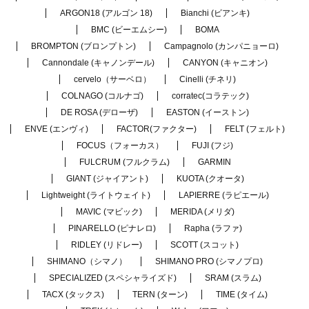
ARGON18 (アルゴン 18)
Bianchi (ビアンキ)
BMC (ビーエムシー)
BOMA
BROMPTON (ブロンプトン)
Campagnolo (カンパニョーロ)
Cannondale (キャノンデール)
CANYON (キャニオン)
cervelo（サーベロ）
Cinelli (チネリ)
COLNAGO (コルナゴ)
corratec(コラテック)
DE ROSA (デローザ)
EASTON (イーストン)
ENVE (エンヴィ)
FACTOR(ファクター)
FELT (フェルト)
FOCUS（フォーカス）
FUJI (フジ)
FULCRUM (フルクラム)
GARMIN
GIANT (ジャイアント)
KUOTA (クオータ)
Lightweight (ライトウェイト)
LAPIERRE (ラピエール)
MAVIC (マビック)
MERIDA (メリダ)
PINARELLO (ピナレロ)
Rapha (ラファ)
RIDLEY (リドレー)
SCOTT (スコット)
SHIMANO（シマノ）
SHIMANO PRO (シマノプロ)
SPECIALIZED (スペシャライズド)
SRAM (スラム)
TACX (タックス)
TERN (ターン)
TIME (タイム)