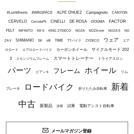
ALPE D'HUEZ
Campagnolo
#LunWheels
#WINSPACE
CANYON
FACTOR
CERVELO
CINELLI
DE ROSA
DOGMA
CerveloP5
FELT
INFINITO
K8-S
KING ZYDECO
NOZA
NOZA one
NOZA S
NO
ウェア
SHIMANO
TIME
ZA V
SK
sl8
TTバイク
ZYDECO
エア
サイクルモード 202
カーボンホイール
ロロード
エアロロードバイク
スマートトレーナー
3
トライアスロン
スカンジウムフレーム
パーツ
ホイール
フレーム
リム
ビアンキ
新着
ロードバイク
ブレーキ
折りたたみ自転車
中古
新製品
試乗
電動アシスト自転車
決算
メールマガジン登録