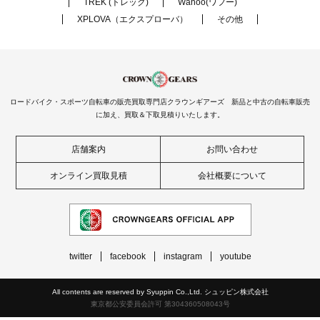
TREK (トレック)
Wahoo(ワフー)
XPLOVA（エクスプローバ）
その他
ロードバイク・スポーツ自転車の販売買取専門店クラウンギアーズ 新品と中古の自転車販売
に加え、買取＆下取見積りいたします。
店舗案内
お問い合わせ
オンライン買取見積
会社概要について
twitter
facebook
instagram
youtube
All contents are reserved by Syuppin Co.,Ltd. シュッピン株式会社
東京都公安委員会許可 第304360508043号