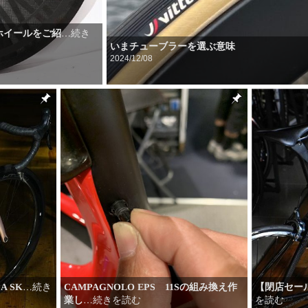
ホイールをご紹
…続き
いまチューブラーを選ぶ意味
2024/12/08
 SK
【閉店セール
CAMPAGNOLO EPS 11Sの組み換え作
…続き
を読む
業し
…続きを読む