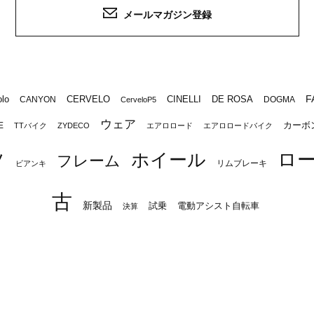
メールマガジン登録
F
lo
CERVELO
CINELLI
DE ROSA
CANYON
DOGMA
CerveloP5
ウェア
カーボ
E
TTバイク
ZYDECO
エアロロード
エアロロードバイク
ロ
ツ
ホイール
フレーム
リムブレーキ
ビアンキ
古
新製品
試乗
電動アシスト自転車
決算