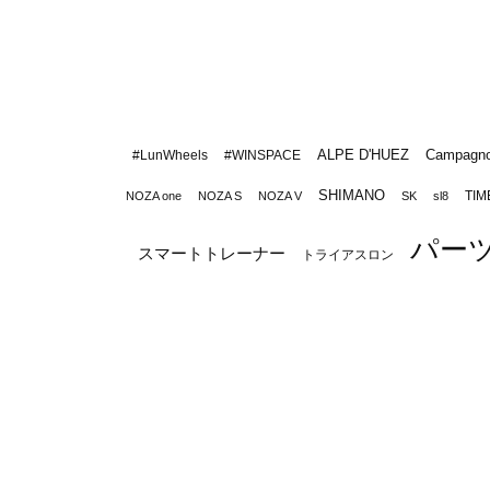
ALPE D'HUEZ
Campagno
#LunWheels
#WINSPACE
SHIMANO
TIM
NOZA one
NOZA S
NOZA V
SK
sl8
パー
スマートトレーナー
トライアスロン