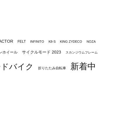
ACTOR
FELT
INFINITO
K8-S
KING ZYDECO
NOZA
サイクルモード 2023
ンホイール
スカンジウムフレーム
新着中
ードバイク
折りたたみ自転車