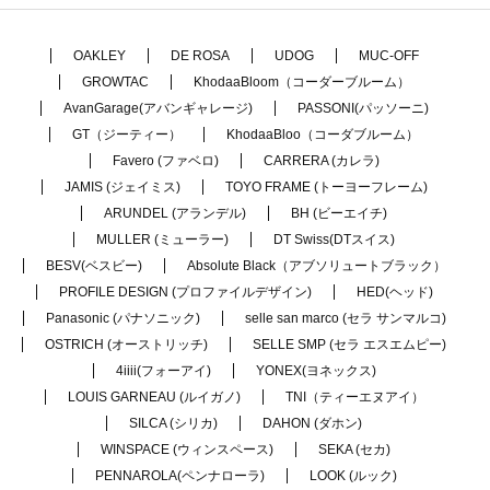
OAKLEY
DE ROSA
UDOG
MUC-OFF
GROWTAC
KhodaaBloom（コーダーブルーム）
AvanGarage(アバンギャレージ)
PASSONI(パッソーニ)
GT（ジーティー）
KhodaaBloo（コーダブルーム）
Favero (ファベロ)
CARRERA (カレラ)
JAMIS (ジェイミス)
TOYO FRAME (トーヨーフレーム)
ARUNDEL (アランデル)
BH (ビーエイチ)
MULLER (ミューラー)
DT Swiss(DTスイス)
BESV(ベスビー)
Absolute Black（アブソリュートブラック）
PROFILE DESIGN (プロファイルデザイン)
HED(ヘッド)
Panasonic (パナソニック)
selle san marco (セラ サンマルコ)
OSTRICH (オーストリッチ)
SELLE SMP (セラ エスエムピー)
4iiii(フォーアイ)
YONEX(ヨネックス)
LOUIS GARNEAU (ルイガノ)
TNI（ティーエヌアイ）
SILCA (シリカ)
DAHON (ダホン)
WINSPACE (ウィンスペース)
SEKA (セカ)
PENNAROLA(ペンナローラ)
LOOK (ルック)