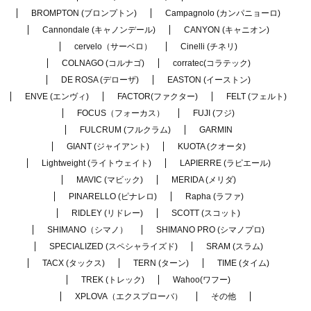
BROMPTON (ブロンプトン)
Campagnolo (カンパニョーロ)
Cannondale (キャノンデール)
CANYON (キャニオン)
cervelo（サーベロ）
Cinelli (チネリ)
COLNAGO (コルナゴ)
corratec(コラテック)
DE ROSA (デローザ)
EASTON (イーストン)
ENVE (エンヴィ)
FACTOR(ファクター)
FELT (フェルト)
FOCUS（フォーカス）
FUJI (フジ)
FULCRUM (フルクラム)
GARMIN
GIANT (ジャイアント)
KUOTA (クオータ)
Lightweight (ライトウェイト)
LAPIERRE (ラピエール)
MAVIC (マビック)
MERIDA (メリダ)
PINARELLO (ピナレロ)
Rapha (ラファ)
RIDLEY (リドレー)
SCOTT (スコット)
SHIMANO（シマノ）
SHIMANO PRO (シマノプロ)
SPECIALIZED (スペシャライズド)
SRAM (スラム)
TACX (タックス)
TERN (ターン)
TIME (タイム)
TREK (トレック)
Wahoo(ワフー)
XPLOVA（エクスプローバ）
その他