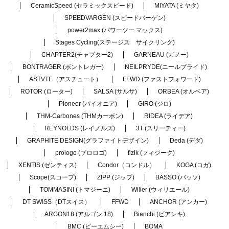
CeramicSpeed (セラミックスピード)
MIYATA (ミヤタ)
SPEEDVARGEN (スピードバーゲン)
power2max (パワーツー マックス)
Stages Cycling(ステージス サイクリング)
CHAPTER2(チャプター2)
GARNEAU (ガノー)
BONTRAGER (ボントレガー)
NEILPRYDE(ニールプライド)
ASTVTE（アスチュート）
FFWD (ファストフォワード)
ROTOR (ローター)
SALSA (サルサ)
ORBEA (オルベア)
Pioneer (パイオニア)
GIRO (ジロ)
THM-Carbones (THMカーボン)
RIDEA (ライデア)
REYNOLDS (レイノルズ)
3T (スリーティー)
GRAPHITE DESIGN(グラファイトデザイン)
Deda (デダ)
prologo (プロロゴ)
fizik (フィジーク)
XENTIS (ゼンティス)
Condor（コンドル）
KOGA (コガ)
Scope(スコープ)
ZIPP (ジップ)
BASSO (バッソ)
TOMMASINI (トマジーニ)
Wilier (ウィリエール)
DT SWISS（DTスイス）
FFWD
ANCHOR (アンカー)
ARGON18 (アルゴン 18)
Bianchi (ビアンキ)
BMC (ビーエムシー)
BOMA