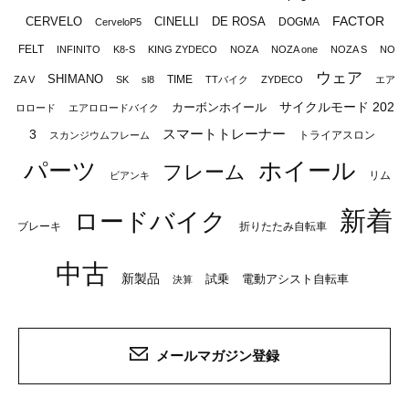
FACTOR
CERVELO
CINELLI
DE ROSA
DOGMA
CerveloP5
FELT
INFINITO
K8-S
KING ZYDECO
NOZA
NOZA one
NOZA S
NO
ウェア
SHIMANO
TIME
ZA V
SK
sl8
TTバイク
ZYDECO
エア
サイクルモード 202
カーボンホイール
ロロード
エアロロードバイク
スマートトレーナー
3
トライアスロン
スカンジウムフレーム
パーツ
ホイール
フレーム
リム
ビアンキ
新着
ロードバイク
ブレーキ
折りたたみ自転車
中古
新製品
試乗
電動アシスト自転車
決算
メールマガジン登録