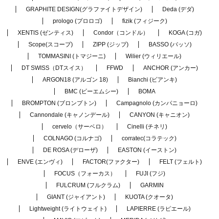
GRAPHITE DESIGN(グラファイトデザイン)
Deda (デダ)
prologo (プロロゴ)
fizik (フィジーク)
XENTIS (ゼンティス)
Condor（コンドル）
KOGA (コガ)
Scope(スコープ)
ZIPP (ジップ)
BASSO (バッソ)
TOMMASINI (トマジーニ)
Wilier (ウィリエール)
DT SWISS（DTスイス）
FFWD
ANCHOR (アンカー)
ARGON18 (アルゴン 18)
Bianchi (ビアンキ)
BMC (ビーエムシー)
BOMA
BROMPTON (ブロンプトン)
Campagnolo (カンパニョーロ)
Cannondale (キャノンデール)
CANYON (キャニオン)
cervelo（サーベロ）
Cinelli (チネリ)
COLNAGO (コルナゴ)
corratec(コラテック)
DE ROSA (デローザ)
EASTON (イーストン)
ENVE (エンヴィ)
FACTOR(ファクター)
FELT (フェルト)
FOCUS（フォーカス）
FUJI (フジ)
FULCRUM (フルクラム)
GARMIN
GIANT (ジャイアント)
KUOTA (クオータ)
Lightweight (ライトウェイト)
LAPIERRE (ラピエール)