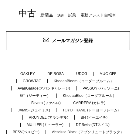
中古
新製品
試乗
電動アシスト自転車
決算
メールマガジン登録
OAKLEY
DE ROSA
UDOG
MUC-OFF
GROWTAC
KhodaaBloom（コーダーブルーム）
AvanGarage(アバンギャレージ)
PASSONI(パッソーニ)
GT（ジーティー）
KhodaaBloo（コーダブルーム）
Favero (ファベロ)
CARRERA (カレラ)
JAMIS (ジェイミス)
TOYO FRAME (トーヨーフレーム)
ARUNDEL (アランデル)
BH (ビーエイチ)
MULLER (ミューラー)
DT Swiss(DTスイス)
BESV(ベスビー)
Absolute Black（アブソリュートブラック）