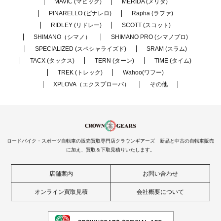
MAVIC (マビック)
MERIDA (メリダ)
PINARELLO (ピナレロ)
Rapha (ラファ)
RIDLEY (リドレー)
SCOTT (スコット)
SHIMANO（シマノ）
SHIMANO PRO (シマノプロ)
SPECIALIZED (スペシャライズド)
SRAM (スラム)
TACX (タックス)
TERN (ターン)
TIME (タイム)
TREK (トレック)
Wahoo(ワフー)
XPLOVA（エクスプローバ）
その他
ロードバイク・スポーツ自転車の販売買取専門店クラウンギアーズ 新品と中古の自転車販売
に加え、買取＆下取見積りいたします。
店舗案内
お問い合わせ
オンライン買取見積
会社概要について