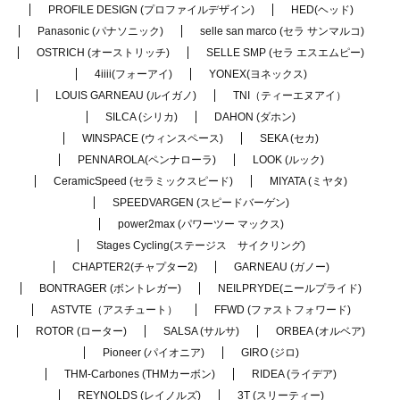
PROFILE DESIGN (プロファイルデザイン)
HED(ヘッド)
Panasonic (パナソニック)
selle san marco (セラ サンマルコ)
OSTRICH (オーストリッチ)
SELLE SMP (セラ エスエムピー)
4iiii(フォーアイ)
YONEX(ヨネックス)
LOUIS GARNEAU (ルイガノ)
TNI（ティーエヌアイ）
SILCA (シリカ)
DAHON (ダホン)
WINSPACE (ウィンスペース)
SEKA (セカ)
PENNAROLA(ペンナローラ)
LOOK (ルック)
CeramicSpeed (セラミックスピード)
MIYATA (ミヤタ)
SPEEDVARGEN (スピードバーゲン)
power2max (パワーツー マックス)
Stages Cycling(ステージス サイクリング)
CHAPTER2(チャプター2)
GARNEAU (ガノー)
BONTRAGER (ボントレガー)
NEILPRYDE(ニールプライド)
ASTVTE（アスチュート）
FFWD (ファストフォワード)
ROTOR (ローター)
SALSA (サルサ)
ORBEA (オルベア)
Pioneer (パイオニア)
GIRO (ジロ)
THM-Carbones (THMカーボン)
RIDEA (ライデア)
REYNOLDS (レイノルズ)
3T (スリーティー)