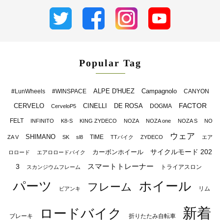
Popular Tag
ALPE D'HUEZ
Campagnolo
#LunWheels
#WINSPACE
CANYON
FACTOR
CERVELO
CINELLI
DE ROSA
DOGMA
CerveloP5
FELT
INFINITO
K8-S
KING ZYDECO
NOZA
NOZA one
NOZA S
NO
ウェア
SHIMANO
TIME
ZA V
SK
sl8
TTバイク
ZYDECO
エア
サイクルモード 202
カーボンホイール
ロロード
エアロロードバイク
スマートトレーナー
3
トライアスロン
スカンジウムフレーム
パーツ
ホイール
フレーム
リム
ビアンキ
新着
ロードバイク
ブレーキ
折りたたみ自転車