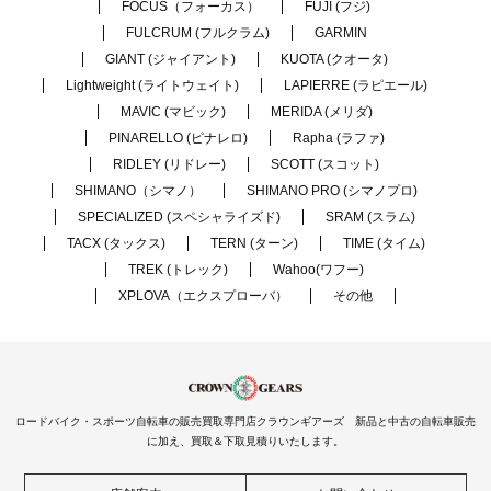
FOCUS（フォーカス）
FUJI (フジ)
FULCRUM (フルクラム)
GARMIN
GIANT (ジャイアント)
KUOTA (クオータ)
Lightweight (ライトウェイト)
LAPIERRE (ラピエール)
MAVIC (マビック)
MERIDA (メリダ)
PINARELLO (ピナレロ)
Rapha (ラファ)
RIDLEY (リドレー)
SCOTT (スコット)
SHIMANO（シマノ）
SHIMANO PRO (シマノプロ)
SPECIALIZED (スペシャライズド)
SRAM (スラム)
TACX (タックス)
TERN (ターン)
TIME (タイム)
TREK (トレック)
Wahoo(ワフー)
XPLOVA（エクスプローバ）
その他
ロードバイク・スポーツ自転車の販売買取専門店クラウンギアーズ 新品と中古の自転車販売
に加え、買取＆下取見積りいたします。