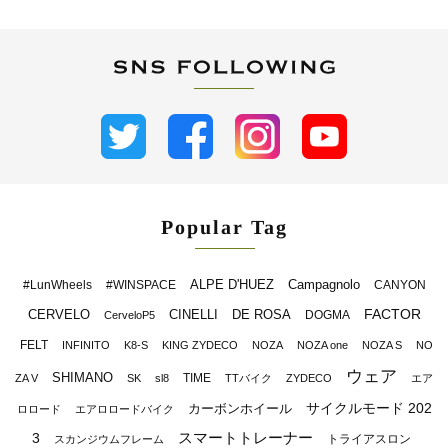
Popular Tag
ALPE D'HUEZ
Campagnolo
#LunWheels
#WINSPACE
CANYON
FACTOR
CERVELO
CINELLI
DE ROSA
DOGMA
CerveloP5
FELT
INFINITO
K8-S
KING ZYDECO
NOZA
NOZA one
NOZA S
NO
ウェア
SHIMANO
TIME
ZA V
SK
sl8
TTバイク
ZYDECO
エア
サイクルモード 202
カーボンホイール
ロロード
エアロロードバイク
スマートトレーナー
3
トライアスロン
スカンジウムフレーム