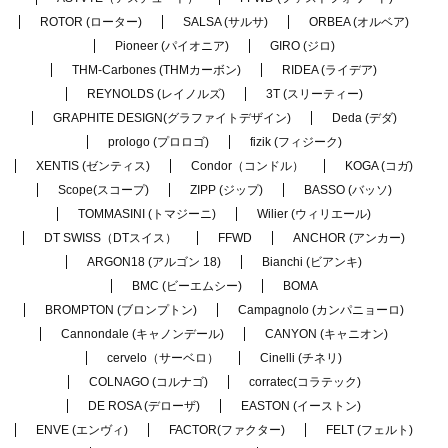
ROTOR (ローター)
SALSA (サルサ)
ORBEA (オルベア)
Pioneer (パイオニア)
GIRO (ジロ)
THM-Carbones (THMカーボン)
RIDEA (ライデア)
REYNOLDS (レイノルズ)
3T (スリーティー)
GRAPHITE DESIGN(グラファイトデザイン)
Deda (デダ)
prologo (プロロゴ)
fizik (フィジーク)
XENTIS (ゼンティス)
Condor（コンドル）
KOGA (コガ)
Scope(スコープ)
ZIPP (ジップ)
BASSO (バッソ)
TOMMASINI (トマジーニ)
Wilier (ウィリエール)
DT SWISS（DTスイス）
FFWD
ANCHOR (アンカー)
ARGON18 (アルゴン 18)
Bianchi (ビアンキ)
BMC (ビーエムシー)
BOMA
BROMPTON (ブロンプトン)
Campagnolo (カンパニョーロ)
Cannondale (キャノンデール)
CANYON (キャニオン)
cervelo（サーベロ）
Cinelli (チネリ)
COLNAGO (コルナゴ)
corratec(コラテック)
DE ROSA (デローザ)
EASTON (イーストン)
ENVE (エンヴィ)
FACTOR(ファクター)
FELT (フェルト)