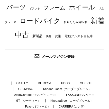
パーツ
ホイール
フレーム
リム
ビアンキ
新着
ロードバイク
ブレーキ
折りたたみ自転車
中古
新製品
試乗
電動アシスト自転車
決算
メールマガジン登録
OAKLEY
DE ROSA
UDOG
MUC-OFF
GROWTAC
KhodaaBloom（コーダーブルーム）
AvanGarage(アバンギャレージ)
PASSONI(パッソーニ)
GT（ジーティー）
KhodaaBloo（コーダブルーム）
Favero (ファベロ)
CARRERA (カレラ)