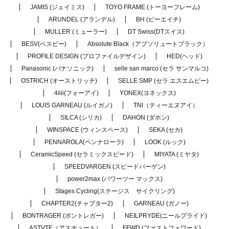
JAMIS (ジェイミス)
TOYO FRAME (トーヨーフレーム)
ARUNDEL (アランデル)
BH (ビーエイチ)
MULLER (ミューラー)
DT Swiss(DTスイス)
BESV(ベスビー)
Absolute Black（アブソリュートブラック）
PROFILE DESIGN (プロファイルデザイン)
HED(ヘッド)
Panasonic (パナソニック)
selle san marco (セラ サンマルコ)
OSTRICH (オーストリッチ)
SELLE SMP (セラ エスエムピー)
4iiii(フォーアイ)
YONEX(ヨネックス)
LOUIS GARNEAU (ルイガノ)
TNI（ティーエヌアイ）
SILCA (シリカ)
DAHON (ダホン)
WINSPACE (ウィンスペース)
SEKA (セカ)
PENNAROLA(ペンナローラ)
LOOK (ルック)
CeramicSpeed (セラミックスピード)
MIYATA (ミヤタ)
SPEEDVARGEN (スピードバーゲン)
power2max (パワーツー マックス)
Stages Cycling(ステージス サイクリング)
CHAPTER2(チャプター2)
GARNEAU (ガノー)
BONTRAGER (ボントレガー)
NEILPRYDE(ニールプライド)
ASTVTE（アスチュート）
FFWD (ファストフォワード)