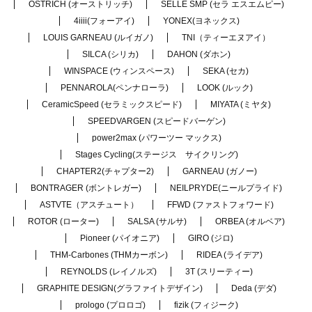
OSTRICH (オーストリッチ)
SELLE SMP (セラ エスエムピー)
4iiii(フォーアイ)
YONEX(ヨネックス)
LOUIS GARNEAU (ルイガノ)
TNI（ティーエヌアイ）
SILCA (シリカ)
DAHON (ダホン)
WINSPACE (ウィンスペース)
SEKA (セカ)
PENNAROLA(ペンナローラ)
LOOK (ルック)
CeramicSpeed (セラミックスピード)
MIYATA (ミヤタ)
SPEEDVARGEN (スピードバーゲン)
power2max (パワーツー マックス)
Stages Cycling(ステージス サイクリング)
CHAPTER2(チャプター2)
GARNEAU (ガノー)
BONTRAGER (ボントレガー)
NEILPRYDE(ニールプライド)
ASTVTE（アスチュート）
FFWD (ファストフォワード)
ROTOR (ローター)
SALSA (サルサ)
ORBEA (オルベア)
Pioneer (パイオニア)
GIRO (ジロ)
THM-Carbones (THMカーボン)
RIDEA (ライデア)
REYNOLDS (レイノルズ)
3T (スリーティー)
GRAPHITE DESIGN(グラファイトデザイン)
Deda (デダ)
prologo (プロロゴ)
fizik (フィジーク)