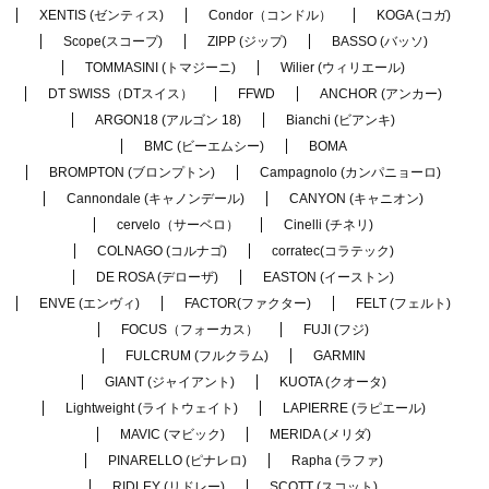
XENTIS (ゼンティス)
Condor（コンドル）
KOGA (コガ)
Scope(スコープ)
ZIPP (ジップ)
BASSO (バッソ)
TOMMASINI (トマジーニ)
Wilier (ウィリエール)
DT SWISS（DTスイス）
FFWD
ANCHOR (アンカー)
ARGON18 (アルゴン 18)
Bianchi (ビアンキ)
BMC (ビーエムシー)
BOMA
BROMPTON (ブロンプトン)
Campagnolo (カンパニョーロ)
Cannondale (キャノンデール)
CANYON (キャニオン)
cervelo（サーベロ）
Cinelli (チネリ)
COLNAGO (コルナゴ)
corratec(コラテック)
DE ROSA (デローザ)
EASTON (イーストン)
ENVE (エンヴィ)
FACTOR(ファクター)
FELT (フェルト)
FOCUS（フォーカス）
FUJI (フジ)
FULCRUM (フルクラム)
GARMIN
GIANT (ジャイアント)
KUOTA (クオータ)
Lightweight (ライトウェイト)
LAPIERRE (ラピエール)
MAVIC (マビック)
MERIDA (メリダ)
PINARELLO (ピナレロ)
Rapha (ラファ)
RIDLEY (リドレー)
SCOTT (スコット)