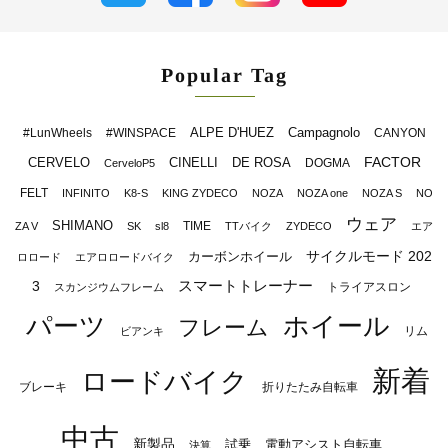
Popular Tag
ALPE D'HUEZ
Campagnolo
#LunWheels
#WINSPACE
CANYON
FACTOR
CERVELO
CINELLI
DE ROSA
DOGMA
CerveloP5
FELT
INFINITO
K8-S
KING ZYDECO
NOZA
NOZA one
NOZA S
NO
ウェア
SHIMANO
TIME
ZA V
SK
sl8
TTバイク
ZYDECO
エア
サイクルモード 202
カーボンホイール
ロロード
エアロロードバイク
スマートトレーナー
3
トライアスロン
スカンジウムフレーム
パーツ
ホイール
フレーム
リム
ビアンキ
新着
ロードバイク
ブレーキ
折りたたみ自転車
中古
新製品
試乗
電動アシスト自転車
決算