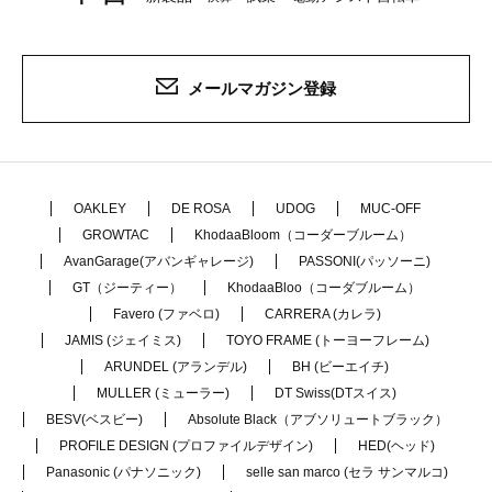
メールマガジン登録
OAKLEY
DE ROSA
UDOG
MUC-OFF
GROWTAC
KhodaaBloom（コーダーブルーム）
AvanGarage(アバンギャレージ)
PASSONI(パッソーニ)
GT（ジーティー）
KhodaaBloo（コーダブルーム）
Favero (ファベロ)
CARRERA (カレラ)
JAMIS (ジェイミス)
TOYO FRAME (トーヨーフレーム)
ARUNDEL (アランデル)
BH (ビーエイチ)
MULLER (ミューラー)
DT Swiss(DTスイス)
BESV(ベスビー)
Absolute Black（アブソリュートブラック）
PROFILE DESIGN (プロファイルデザイン)
HED(ヘッド)
Panasonic (パナソニック)
selle san marco (セラ サンマルコ)