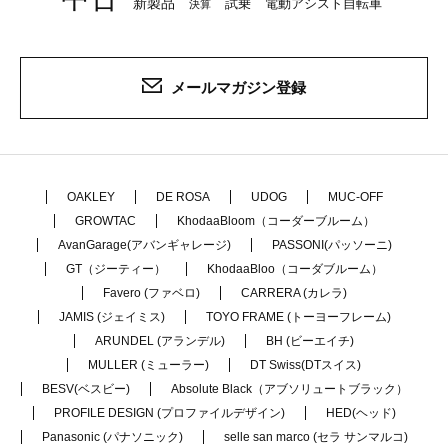
新製品
試乗
電動アシスト自転車
決算
メールマガジン登録
OAKLEY
DE ROSA
UDOG
MUC-OFF
GROWTAC
KhodaaBloom（コーダーブルーム）
AvanGarage(アバンギャレージ)
PASSONI(パッソーニ)
GT（ジーティー）
KhodaaBloo（コーダブルーム）
Favero (ファベロ)
CARRERA (カレラ)
JAMIS (ジェイミス)
TOYO FRAME (トーヨーフレーム)
ARUNDEL (アランデル)
BH (ビーエイチ)
MULLER (ミューラー)
DT Swiss(DTスイス)
BESV(ベスビー)
Absolute Black（アブソリュートブラック）
PROFILE DESIGN (プロファイルデザイン)
HED(ヘッド)
Panasonic (パナソニック)
selle san marco (セラ サンマルコ)