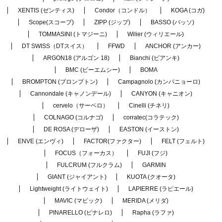
XENTIS (ゼンティス)
Condor（コンドル）
KOGA (コガ)
Scope(スコープ)
ZIPP (ジップ)
BASSO (バッソ)
TOMMASINI (トマジーニ)
Wilier (ウィリエール)
DT SWISS（DTスイス）
FFWD
ANCHOR (アンカー)
ARGON18 (アルゴン 18)
Bianchi (ビアンキ)
BMC (ビーエムシー)
BOMA
BROMPTON (ブロンプトン)
Campagnolo (カンパニョーロ)
Cannondale (キャノンデール)
CANYON (キャニオン)
cervelo（サーベロ）
Cinelli (チネリ)
COLNAGO (コルナゴ)
corratec(コラテック)
DE ROSA (デローザ)
EASTON (イーストン)
ENVE (エンヴィ)
FACTOR(ファクター)
FELT (フェルト)
FOCUS（フォーカス）
FUJI (フジ)
FULCRUM (フルクラム)
GARMIN
GIANT (ジャイアント)
KUOTA (クオータ)
Lightweight (ライトウェイト)
LAPIERRE (ラピエール)
MAVIC (マビック)
MERIDA (メリダ)
PINARELLO (ピナレロ)
Rapha (ラファ)