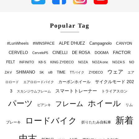
Popular Tag
ALPE D'HUEZ
Campagnolo
#LunWheels
#WINSPACE
CANYON
FACTOR
CERVELO
CINELLI
DE ROSA
DOGMA
CerveloP5
FELT
INFINITO
K8-S
KING ZYDECO
NOZA
NOZA one
NOZA S
NO
ウェア
SHIMANO
TIME
ZA V
SK
sl8
TTバイク
ZYDECO
エア
サイクルモード 202
カーボンホイール
ロロード
エアロロードバイク
スマートトレーナー
3
トライアスロン
スカンジウムフレーム
パーツ
ホイール
フレーム
リム
ビアンキ
新着
ロードバイク
ブレーキ
折りたたみ自転車
中古