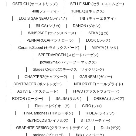
OSTRICH (オーストリッチ)
SELLE SMP (セラ エスエムピー)
4iiii(フォーアイ)
YONEX(ヨネックス)
LOUIS GARNEAU (ルイガノ)
TNI（ティーエヌアイ）
SILCA (シリカ)
DAHON (ダホン)
WINSPACE (ウィンスペース)
SEKA (セカ)
PENNAROLA(ペンナローラ)
LOOK (ルック)
CeramicSpeed (セラミックスピード)
MIYATA (ミヤタ)
SPEEDVARGEN (スピードバーゲン)
power2max (パワーツー マックス)
Stages Cycling(ステージス サイクリング)
CHAPTER2(チャプター2)
GARNEAU (ガノー)
BONTRAGER (ボントレガー)
NEILPRYDE(ニールプライド)
ASTVTE（アスチュート）
FFWD (ファストフォワード)
ROTOR (ローター)
SALSA (サルサ)
ORBEA (オルベア)
Pioneer (パイオニア)
GIRO (ジロ)
THM-Carbones (THMカーボン)
RIDEA (ライデア)
REYNOLDS (レイノルズ)
3T (スリーティー)
GRAPHITE DESIGN(グラファイトデザイン)
Deda (デダ)
prologo (プロロゴ)
fizik (フィジーク)