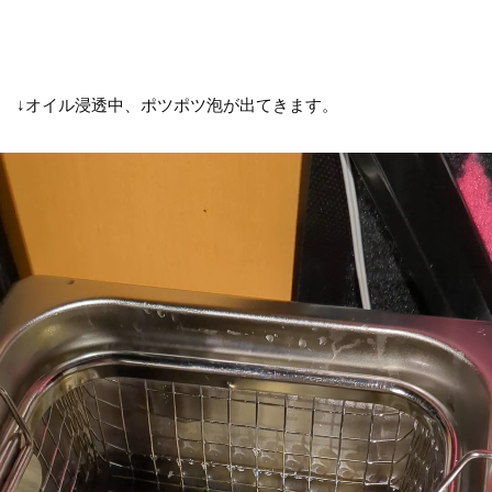
↓オイル浸透中、ポツポツ泡が出てきます。
動
画
プ
レ
ー
ヤ
ー