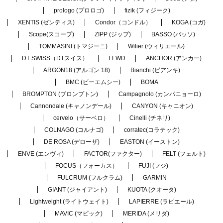
prologo (プロロゴ)
fizik (フィジーク)
XENTIS (ゼンティス)
Condor（コンドル）
KOGA (コガ)
Scope(スコープ)
ZIPP (ジップ)
BASSO (バッソ)
TOMMASINI (トマジーニ)
Wilier (ウィリエール)
DT SWISS（DTスイス）
FFWD
ANCHOR (アンカー)
ARGON18 (アルゴン 18)
Bianchi (ビアンキ)
BMC (ビーエムシー)
BOMA
BROMPTON (ブロンプトン)
Campagnolo (カンパニョーロ)
Cannondale (キャノンデール)
CANYON (キャニオン)
cervelo（サーベロ）
Cinelli (チネリ)
COLNAGO (コルナゴ)
corratec(コラテック)
DE ROSA (デローザ)
EASTON (イーストン)
ENVE (エンヴィ)
FACTOR(ファクター)
FELT (フェルト)
FOCUS（フォーカス）
FUJI (フジ)
FULCRUM (フルクラム)
GARMIN
GIANT (ジャイアント)
KUOTA (クオータ)
Lightweight (ライトウェイト)
LAPIERRE (ラピエール)
MAVIC (マビック)
MERIDA (メリダ)