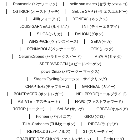
Panasonic (パナソニック)
selle san marco (セラ サンマルコ)
OSTRICH (オーストリッチ)
SELLE SMP (セラ エスエムピー)
4iiii(フォーアイ)
YONEX(ヨネックス)
LOUIS GARNEAU (ルイガノ)
TNI（ティーエヌアイ）
SILCA (シリカ)
DAHON (ダホン)
WINSPACE (ウィンスペース)
SEKA (セカ)
PENNAROLA(ペンナローラ)
LOOK (ルック)
CeramicSpeed (セラミックスピード)
MIYATA (ミヤタ)
SPEEDVARGEN (スピードバーゲン)
power2max (パワーツー マックス)
Stages Cycling(ステージス サイクリング)
CHAPTER2(チャプター2)
GARNEAU (ガノー)
BONTRAGER (ボントレガー)
NEILPRYDE(ニールプライド)
ASTVTE（アスチュート）
FFWD (ファストフォワード)
ROTOR (ローター)
SALSA (サルサ)
ORBEA (オルベア)
Pioneer (パイオニア)
GIRO (ジロ)
THM-Carbones (THMカーボン)
RIDEA (ライデア)
REYNOLDS (レイノルズ)
3T (スリーティー)
GRAPHITE DESIGN(グラファイトデザイン)
Deda (デダ)