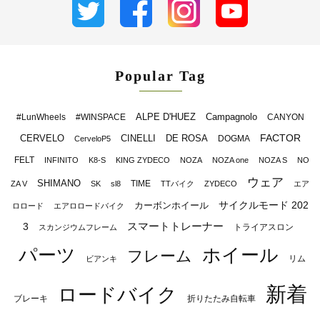
Popular Tag
ALPE D'HUEZ
Campagnolo
#LunWheels
#WINSPACE
CANYON
FACTOR
CERVELO
CINELLI
DE ROSA
DOGMA
CerveloP5
FELT
INFINITO
K8-S
KING ZYDECO
NOZA
NOZA one
NOZA S
NO
ウェア
SHIMANO
TIME
ZA V
SK
sl8
TTバイク
ZYDECO
エア
サイクルモード 202
カーボンホイール
ロロード
エアロロードバイク
スマートトレーナー
3
トライアスロン
スカンジウムフレーム
パーツ
ホイール
フレーム
リム
ビアンキ
新着
ロードバイク
ブレーキ
折りたたみ自転車