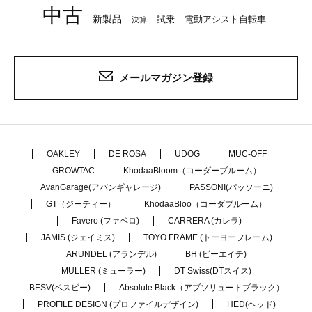
中古
新製品
試乗
電動アシスト自転車
決算
メールマガジン登録
OAKLEY
DE ROSA
UDOG
MUC-OFF
GROWTAC
KhodaaBloom（コーダーブルーム）
AvanGarage(アバンギャレージ)
PASSONI(パッソーニ)
GT（ジーティー）
KhodaaBloo（コーダブルーム）
Favero (ファベロ)
CARRERA (カレラ)
JAMIS (ジェイミス)
TOYO FRAME (トーヨーフレーム)
ARUNDEL (アランデル)
BH (ビーエイチ)
MULLER (ミューラー)
DT Swiss(DTスイス)
BESV(ベスビー)
Absolute Black（アブソリュートブラック）
PROFILE DESIGN (プロファイルデザイン)
HED(ヘッド)