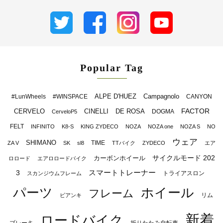
Popular Tag
ALPE D'HUEZ
Campagnolo
#LunWheels
#WINSPACE
CANYON
FACTOR
CERVELO
CINELLI
DE ROSA
DOGMA
CerveloP5
FELT
INFINITO
K8-S
KING ZYDECO
NOZA
NOZA one
NOZA S
NO
ウェア
SHIMANO
TIME
ZA V
SK
sl8
TTバイク
ZYDECO
エア
サイクルモード 202
カーボンホイール
ロロード
エアロロードバイク
スマートトレーナー
3
トライアスロン
スカンジウムフレーム
パーツ
ホイール
フレーム
リム
ビアンキ
新着
ロードバイク