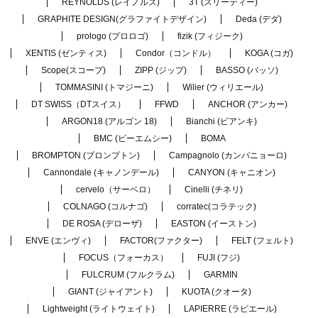
REYNOLDS (レイノルズ)
3T (スリーティー)
GRAPHITE DESIGN(グラファイトデザイン)
Deda (デダ)
prologo (プロロゴ)
fizik (フィジーク)
XENTIS (ゼンティス)
Condor（コンドル）
KOGA (コガ)
Scope(スコープ)
ZIPP (ジップ)
BASSO (バッソ)
TOMMASINI (トマジーニ)
Wilier (ウィリエール)
DT SWISS（DTスイス）
FFWD
ANCHOR (アンカー)
ARGON18 (アルゴン 18)
Bianchi (ビアンキ)
BMC (ビーエムシー)
BOMA
BROMPTON (ブロンプトン)
Campagnolo (カンパニョーロ)
Cannondale (キャノンデール)
CANYON (キャニオン)
cervelo（サーベロ）
Cinelli (チネリ)
COLNAGO (コルナゴ)
corratec(コラテック)
DE ROSA (デローザ)
EASTON (イーストン)
ENVE (エンヴィ)
FACTOR(ファクター)
FELT (フェルト)
FOCUS（フォーカス）
FUJI (フジ)
FULCRUM (フルクラム)
GARMIN
GIANT (ジャイアント)
KUOTA (クオータ)
Lightweight (ライトウェイト)
LAPIERRE (ラピエール)