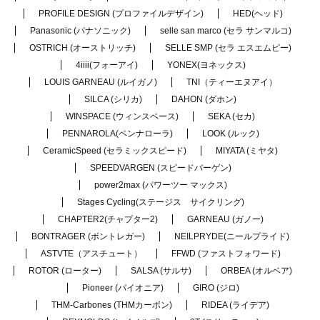
PROFILE DESIGN (プロファイルデザイン)
HED(ヘッド)
Panasonic (パナソニック)
selle san marco (セラ サンマルコ)
OSTRICH (オーストリッチ)
SELLE SMP (セラ エスエムピー)
4iiii(フォーアイ)
YONEX(ヨネックス)
LOUIS GARNEAU (ルイガノ)
TNI（ティーエヌアイ）
SILCA (シリカ)
DAHON (ダホン)
WINSPACE (ウィンスペース)
SEKA (セカ)
PENNAROLA(ペンナローラ)
LOOK (ルック)
CeramicSpeed (セラミックスピード)
MIYATA (ミヤタ)
SPEEDVARGEN (スピードバーゲン)
power2max (パワーツー マックス)
Stages Cycling(ステージス サイクリング)
CHAPTER2(チャプター2)
GARNEAU (ガノー)
BONTRAGER (ボントレガー)
NEILPRYDE(ニールプライド)
ASTVTE（アスチュート）
FFWD (ファストフォワード)
ROTOR (ローター)
SALSA (サルサ)
ORBEA (オルベア)
Pioneer (パイオニア)
GIRO (ジロ)
THM-Carbones (THMカーボン)
RIDEA (ライデア)