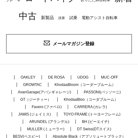
ブレーキ
折りたたみ自転車
中古
新製品
試乗
電動アシスト自転車
決算
メールマガジン登録
OAKLEY
DE ROSA
UDOG
MUC-OFF
GROWTAC
KhodaaBloom（コーダーブルーム）
AvanGarage(アバンギャレージ)
PASSONI(パッソーニ)
GT（ジーティー）
KhodaaBloo（コーダブルーム）
Favero (ファベロ)
CARRERA (カレラ)
JAMIS (ジェイミス)
TOYO FRAME (トーヨーフレーム)
ARUNDEL (アランデル)
BH (ビーエイチ)
MULLER (ミューラー)
DT Swiss(DTスイス)
BESV(ベスビー)
Absolute Black（アブソリュートブラック）