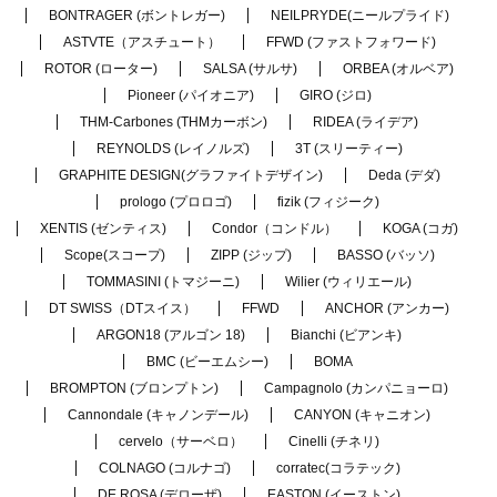
BONTRAGER (ボントレガー)
NEILPRYDE(ニールプライド)
ASTVTE（アスチュート）
FFWD (ファストフォワード)
ROTOR (ローター)
SALSA (サルサ)
ORBEA (オルベア)
Pioneer (パイオニア)
GIRO (ジロ)
THM-Carbones (THMカーボン)
RIDEA (ライデア)
REYNOLDS (レイノルズ)
3T (スリーティー)
GRAPHITE DESIGN(グラファイトデザイン)
Deda (デダ)
prologo (プロロゴ)
fizik (フィジーク)
XENTIS (ゼンティス)
Condor（コンドル）
KOGA (コガ)
Scope(スコープ)
ZIPP (ジップ)
BASSO (バッソ)
TOMMASINI (トマジーニ)
Wilier (ウィリエール)
DT SWISS（DTスイス）
FFWD
ANCHOR (アンカー)
ARGON18 (アルゴン 18)
Bianchi (ビアンキ)
BMC (ビーエムシー)
BOMA
BROMPTON (ブロンプトン)
Campagnolo (カンパニョーロ)
Cannondale (キャノンデール)
CANYON (キャニオン)
cervelo（サーベロ）
Cinelli (チネリ)
COLNAGO (コルナゴ)
corratec(コラテック)
DE ROSA (デローザ)
EASTON (イーストン)