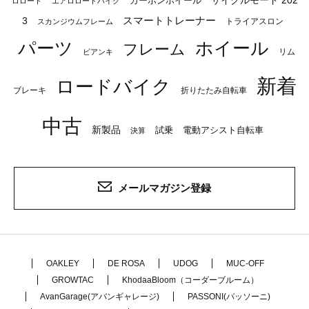
サイクルモード 202
カーボンホイール
ロロード
エアロロードバイク
スマートトレーナー
3
トライアスロン
スカンジウムフレーム
パーツ
ホイール
フレーム
リム
ビアンキ
新着
ロードバイク
ブレーキ
折りたたみ自転車
中古
新製品
試乗
電動アシスト自転車
決算
メールマガジン登録
OAKLEY
DE ROSA
UDOG
MUC-OFF
GROWTAC
KhodaaBloom（コーダーブルーム）
AvanGarage(アバンギャレージ)
PASSONI(パッソーニ)