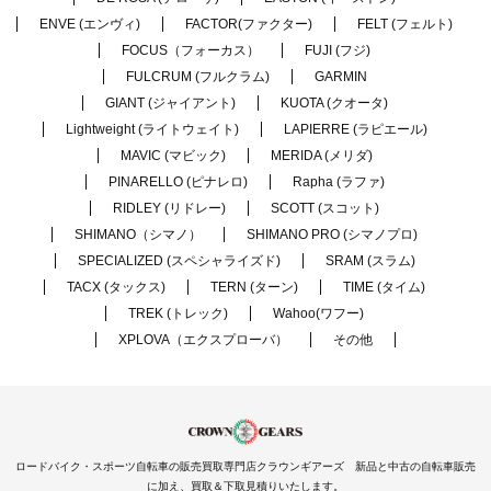
ENVE (エンヴィ)
FACTOR(ファクター)
FELT (フェルト)
FOCUS（フォーカス）
FUJI (フジ)
FULCRUM (フルクラム)
GARMIN
GIANT (ジャイアント)
KUOTA (クオータ)
Lightweight (ライトウェイト)
LAPIERRE (ラピエール)
MAVIC (マビック)
MERIDA (メリダ)
PINARELLO (ピナレロ)
Rapha (ラファ)
RIDLEY (リドレー)
SCOTT (スコット)
SHIMANO（シマノ）
SHIMANO PRO (シマノプロ)
SPECIALIZED (スペシャライズド)
SRAM (スラム)
TACX (タックス)
TERN (ターン)
TIME (タイム)
TREK (トレック)
Wahoo(ワフー)
XPLOVA（エクスプローバ）
その他
ロードバイク・スポーツ自転車の販売買取専門店クラウンギアーズ 新品と中古の自転車販売
に加え、買取＆下取見積りいたします。