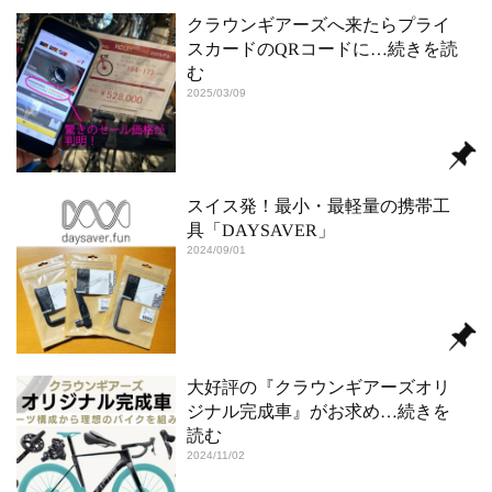
クラウンギアーズへ来たらプライ
スカードのQRコードに
…続きを読
む
2025/03/09
スイス発！最小・最軽量の携帯工
具「DAYSAVER」
2024/09/01
大好評の『クラウンギアーズオリ
ジナル完成車』がお求め
…続きを
読む
2024/11/02