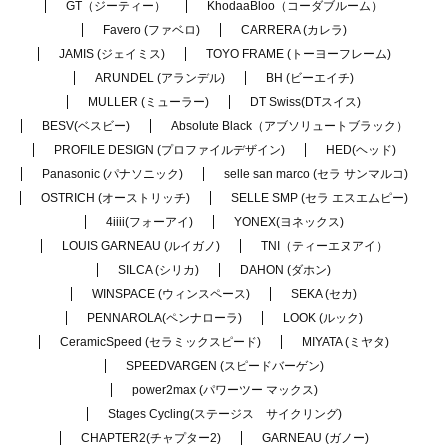
GT（ジーティー）
KhodaaBloo（コーダブルーム）
Favero (ファベロ)
CARRERA (カレラ)
JAMIS (ジェイミス)
TOYO FRAME (トーヨーフレーム)
ARUNDEL (アランデル)
BH (ビーエイチ)
MULLER (ミューラー)
DT Swiss(DTスイス)
BESV(ベスビー)
Absolute Black（アブソリュートブラック）
PROFILE DESIGN (プロファイルデザイン)
HED(ヘッド)
Panasonic (パナソニック)
selle san marco (セラ サンマルコ)
OSTRICH (オーストリッチ)
SELLE SMP (セラ エスエムピー)
4iiii(フォーアイ)
YONEX(ヨネックス)
LOUIS GARNEAU (ルイガノ)
TNI（ティーエヌアイ）
SILCA (シリカ)
DAHON (ダホン)
WINSPACE (ウィンスペース)
SEKA (セカ)
PENNAROLA(ペンナローラ)
LOOK (ルック)
CeramicSpeed (セラミックスピード)
MIYATA (ミヤタ)
SPEEDVARGEN (スピードバーゲン)
power2max (パワーツー マックス)
Stages Cycling(ステージス サイクリング)
CHAPTER2(チャプター2)
GARNEAU (ガノー)