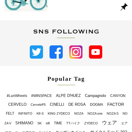
Popular Tag
ALPE D'HUEZ
Campagnolo
#LunWheels
#WINSPACE
CANYON
FACTOR
CERVELO
CINELLI
DE ROSA
DOGMA
CerveloP5
FELT
INFINITO
K8-S
KING ZYDECO
NOZA
NOZA one
NOZA S
NO
ウェア
SHIMANO
TIME
ZA V
SK
sl8
TTバイク
ZYDECO
エア