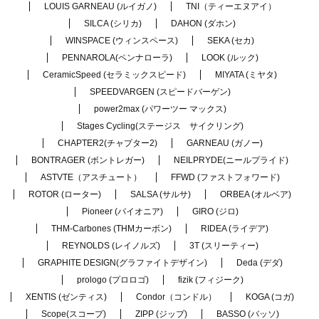
LOUIS GARNEAU (ルイガノ)
TNI（ティーエヌアイ）
SILCA (シリカ)
DAHON (ダホン)
WINSPACE (ウィンスペース)
SEKA (セカ)
PENNAROLA(ペンナローラ)
LOOK (ルック)
CeramicSpeed (セラミックスピード)
MIYATA (ミヤタ)
SPEEDVARGEN (スピードバーゲン)
power2max (パワーツー マックス)
Stages Cycling(ステージス サイクリング)
CHAPTER2(チャプター2)
GARNEAU (ガノー)
BONTRAGER (ボントレガー)
NEILPRYDE(ニールプライド)
ASTVTE（アスチュート）
FFWD (ファストフォワード)
ROTOR (ローター)
SALSA (サルサ)
ORBEA (オルベア)
Pioneer (パイオニア)
GIRO (ジロ)
THM-Carbones (THMカーボン)
RIDEA (ライデア)
REYNOLDS (レイノルズ)
3T (スリーティー)
GRAPHITE DESIGN(グラファイトデザイン)
Deda (デダ)
prologo (プロロゴ)
fizik (フィジーク)
XENTIS (ゼンティス)
Condor（コンドル）
KOGA (コガ)
Scope(スコープ)
ZIPP (ジップ)
BASSO (バッソ)