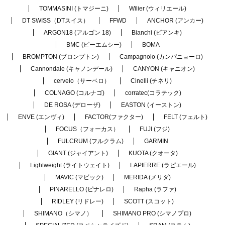
TOMMASINI (トマジーニ)
Wilier (ウィリエール)
DT SWISS（DTスイス）
FFWD
ANCHOR (アンカー)
ARGON18 (アルゴン 18)
Bianchi (ビアンキ)
BMC (ビーエムシー)
BOMA
BROMPTON (ブロンプトン)
Campagnolo (カンパニョーロ)
Cannondale (キャノンデール)
CANYON (キャニオン)
cervelo（サーベロ）
Cinelli (チネリ)
COLNAGO (コルナゴ)
corratec(コラテック)
DE ROSA (デローザ)
EASTON (イーストン)
ENVE (エンヴィ)
FACTOR(ファクター)
FELT (フェルト)
FOCUS（フォーカス）
FUJI (フジ)
FULCRUM (フルクラム)
GARMIN
GIANT (ジャイアント)
KUOTA (クオータ)
Lightweight (ライトウェイト)
LAPIERRE (ラピエール)
MAVIC (マビック)
MERIDA (メリダ)
PINARELLO (ピナレロ)
Rapha (ラファ)
RIDLEY (リドレー)
SCOTT (スコット)
SHIMANO（シマノ）
SHIMANO PRO (シマノプロ)