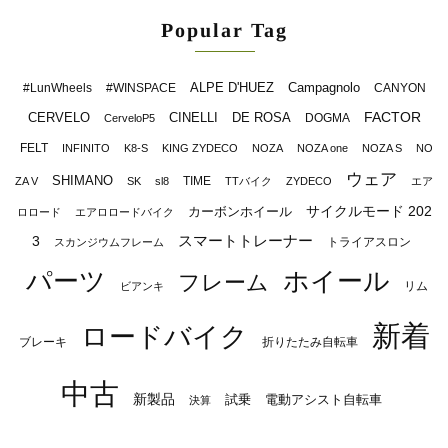
Popular Tag
ALPE D'HUEZ
Campagnolo
#LunWheels
#WINSPACE
CANYON
FACTOR
CERVELO
CINELLI
DE ROSA
DOGMA
CerveloP5
FELT
INFINITO
K8-S
KING ZYDECO
NOZA
NOZA one
NOZA S
NO
ウェア
SHIMANO
TIME
ZA V
SK
sl8
TTバイク
ZYDECO
エア
サイクルモード 202
カーボンホイール
ロロード
エアロロードバイク
スマートトレーナー
3
トライアスロン
スカンジウムフレーム
パーツ
ホイール
フレーム
リム
ビアンキ
新着
ロードバイク
ブレーキ
折りたたみ自転車
中古
新製品
試乗
電動アシスト自転車
決算