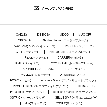
メールマガジン登録
OAKLEY
DE ROSA
UDOG
MUC-OFF
GROWTAC
KhodaaBloom（コーダーブルーム）
AvanGarage(アバンギャレージ)
PASSONI(パッソーニ)
GT（ジーティー）
KhodaaBloo（コーダブルーム）
Favero (ファベロ)
CARRERA (カレラ)
JAMIS (ジェイミス)
TOYO FRAME (トーヨーフレーム)
ARUNDEL (アランデル)
BH (ビーエイチ)
MULLER (ミューラー)
DT Swiss(DTスイス)
BESV(ベスビー)
Absolute Black（アブソリュートブラック）
PROFILE DESIGN (プロファイルデザイン)
HED(ヘッド)
Panasonic (パナソニック)
selle san marco (セラ サンマルコ)
OSTRICH (オーストリッチ)
SELLE SMP (セラ エスエムピー)
4iiii(フォーアイ)
YONEX(ヨネックス)