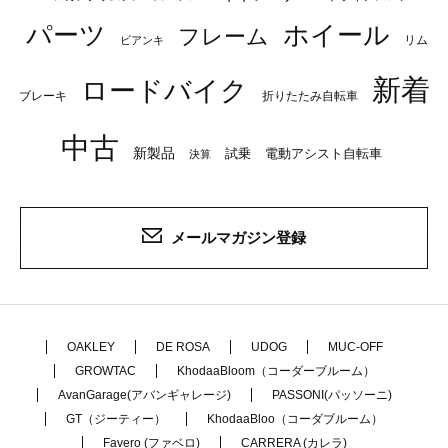
パーツ
ホイール
フレーム
リム
ビアンキ
新着
ロードバイク
ブレーキ
折りたたみ自転車
中古
新製品
試乗
電動アシスト自転車
決算
メールマガジン登録
OAKLEY
DE ROSA
UDOG
MUC-OFF
GROWTAC
KhodaaBloom（コーダーブルーム）
AvanGarage(アバンギャレージ)
PASSONI(パッソーニ)
GT（ジーティー）
KhodaaBloo（コーダブルーム）
Favero (ファベロ)
CARRERA (カレラ)