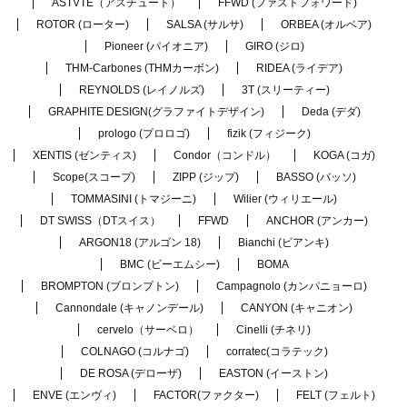
ASTVTE（アスチュート）
FFWD (ファストフォワード)
ROTOR (ローター)
SALSA (サルサ)
ORBEA (オルベア)
Pioneer (パイオニア)
GIRO (ジロ)
THM-Carbones (THMカーボン)
RIDEA (ライデア)
REYNOLDS (レイノルズ)
3T (スリーティー)
GRAPHITE DESIGN(グラファイトデザイン)
Deda (デダ)
prologo (プロロゴ)
fizik (フィジーク)
XENTIS (ゼンティス)
Condor（コンドル）
KOGA (コガ)
Scope(スコープ)
ZIPP (ジップ)
BASSO (バッソ)
TOMMASINI (トマジーニ)
Wilier (ウィリエール)
DT SWISS（DTスイス）
FFWD
ANCHOR (アンカー)
ARGON18 (アルゴン 18)
Bianchi (ビアンキ)
BMC (ビーエムシー)
BOMA
BROMPTON (ブロンプトン)
Campagnolo (カンパニョーロ)
Cannondale (キャノンデール)
CANYON (キャニオン)
cervelo（サーベロ）
Cinelli (チネリ)
COLNAGO (コルナゴ)
corratec(コラテック)
DE ROSA (デローザ)
EASTON (イーストン)
ENVE (エンヴィ)
FACTOR(ファクター)
FELT (フェルト)