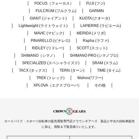
FOCUS（フォーカス）
FUJI (フジ)
FULCRUM (フルクラム)
GARMIN
GIANT (ジャイアント)
KUOTA (クオータ)
Lightweight (ライトウェイト)
LAPIERRE (ラピエール)
MAVIC (マビック)
MERIDA (メリダ)
PINARELLO (ピナレロ)
Rapha (ラファ)
RIDLEY (リドレー)
SCOTT (スコット)
SHIMANO（シマノ）
SHIMANO PRO (シマノプロ)
SPECIALIZED (スペシャライズド)
SRAM (スラム)
TACX (タックス)
TERN (ターン)
TIME (タイム)
TREK (トレック)
Wahoo(ワフー)
XPLOVA（エクスプローバ）
その他
ロードバイク・スポーツ自転車の販売買取専門店クラウンギアーズ 新品と中古の自転車販売
に加え、買取＆下取見積りいたします。