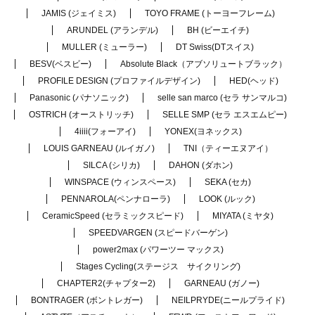
JAMIS (ジェイミス)
TOYO FRAME (トーヨーフレーム)
ARUNDEL (アランデル)
BH (ビーエイチ)
MULLER (ミューラー)
DT Swiss(DTスイス)
BESV(ベスビー)
Absolute Black（アブソリュートブラック）
PROFILE DESIGN (プロファイルデザイン)
HED(ヘッド)
Panasonic (パナソニック)
selle san marco (セラ サンマルコ)
OSTRICH (オーストリッチ)
SELLE SMP (セラ エスエムピー)
4iiii(フォーアイ)
YONEX(ヨネックス)
LOUIS GARNEAU (ルイガノ)
TNI（ティーエヌアイ）
SILCA (シリカ)
DAHON (ダホン)
WINSPACE (ウィンスペース)
SEKA (セカ)
PENNAROLA(ペンナローラ)
LOOK (ルック)
CeramicSpeed (セラミックスピード)
MIYATA (ミヤタ)
SPEEDVARGEN (スピードバーゲン)
power2max (パワーツー マックス)
Stages Cycling(ステージス サイクリング)
CHAPTER2(チャプター2)
GARNEAU (ガノー)
BONTRAGER (ボントレガー)
NEILPRYDE(ニールプライド)