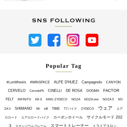
Popular Tag
ALPE D'HUEZ
Campagnolo
#LunWheels
#WINSPACE
CANYON
FACTOR
CERVELO
CINELLI
DE ROSA
DOGMA
CerveloP5
FELT
INFINITO
K8-S
KING ZYDECO
NOZA
NOZA one
NOZA S
NO
ウェア
SHIMANO
TIME
ZA V
SK
sl8
TTバイク
ZYDECO
エア
サイクルモード 202
カーボンホイール
ロロード
エアロロードバイク
スマートトレーナー
3
トライアスロン
スカンジウムフレーム