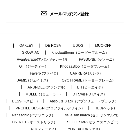
メールマガジン登録
OAKLEY
DE ROSA
UDOG
MUC-OFF
GROWTAC
KhodaaBloom（コーダーブルーム）
AvanGarage(アバンギャレージ)
PASSONI(パッソーニ)
GT（ジーティー）
KhodaaBloo（コーダブルーム）
Favero (ファベロ)
CARRERA (カレラ)
JAMIS (ジェイミス)
TOYO FRAME (トーヨーフレーム)
ARUNDEL (アランデル)
BH (ビーエイチ)
MULLER (ミューラー)
DT Swiss(DTスイス)
BESV(ベスビー)
Absolute Black（アブソリュートブラック）
PROFILE DESIGN (プロファイルデザイン)
HED(ヘッド)
Panasonic (パナソニック)
selle san marco (セラ サンマルコ)
OSTRICH (オーストリッチ)
SELLE SMP (セラ エスエムピー)
4iiii(フォーアイ)
YONEX(ヨネックス)