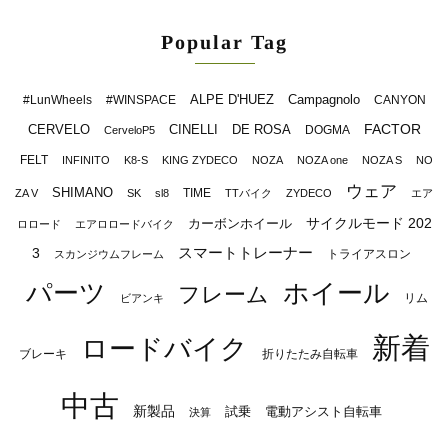
Popular Tag
ALPE D'HUEZ
Campagnolo
#LunWheels
#WINSPACE
CANYON
FACTOR
CERVELO
CINELLI
DE ROSA
DOGMA
CerveloP5
FELT
INFINITO
K8-S
KING ZYDECO
NOZA
NOZA one
NOZA S
NO
ウェア
SHIMANO
TIME
ZA V
SK
sl8
TTバイク
ZYDECO
エア
サイクルモード 202
カーボンホイール
ロロード
エアロロードバイク
スマートトレーナー
3
トライアスロン
スカンジウムフレーム
パーツ
ホイール
フレーム
リム
ビアンキ
新着
ロードバイク
ブレーキ
折りたたみ自転車
中古
新製品
試乗
電動アシスト自転車
決算