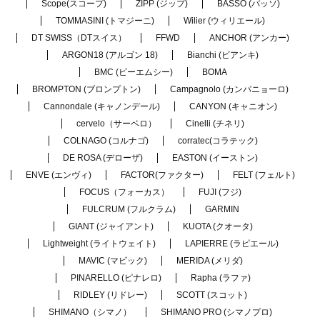
Scope(スコープ)
ZIPP (ジップ)
BASSO (バッソ)
TOMMASINI (トマジーニ)
Wilier (ウィリエール)
DT SWISS（DTスイス）
FFWD
ANCHOR (アンカー)
ARGON18 (アルゴン 18)
Bianchi (ビアンキ)
BMC (ビーエムシー)
BOMA
BROMPTON (ブロンプトン)
Campagnolo (カンパニョーロ)
Cannondale (キャノンデール)
CANYON (キャニオン)
cervelo（サーベロ）
Cinelli (チネリ)
COLNAGO (コルナゴ)
corratec(コラテック)
DE ROSA (デローザ)
EASTON (イーストン)
ENVE (エンヴィ)
FACTOR(ファクター)
FELT (フェルト)
FOCUS（フォーカス）
FUJI (フジ)
FULCRUM (フルクラム)
GARMIN
GIANT (ジャイアント)
KUOTA (クオータ)
Lightweight (ライトウェイト)
LAPIERRE (ラピエール)
MAVIC (マビック)
MERIDA (メリダ)
PINARELLO (ピナレロ)
Rapha (ラファ)
RIDLEY (リドレー)
SCOTT (スコット)
SHIMANO（シマノ）
SHIMANO PRO (シマノプロ)