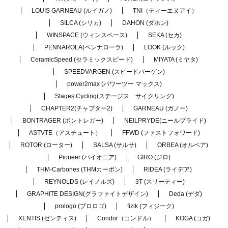
LOUIS GARNEAU (ルイガノ)
TNI（ティーエヌアイ）
SILCA (シリカ)
DAHON (ダホン)
WINSPACE (ウィンスペース)
SEKA (セカ)
PENNAROLA(ペンナローラ)
LOOK (ルック)
CeramicSpeed (セラミックスピード)
MIYATA (ミヤタ)
SPEEDVARGEN (スピードバーゲン)
power2max (パワーツー マックス)
Stages Cycling(ステージス サイクリング)
CHAPTER2(チャプター2)
GARNEAU (ガノー)
BONTRAGER (ボントレガー)
NEILPRYDE(ニールプライド)
ASTVTE（アスチュート）
FFWD (ファストフォワード)
ROTOR (ローター)
SALSA (サルサ)
ORBEA (オルベア)
Pioneer (パイオニア)
GIRO (ジロ)
THM-Carbones (THMカーボン)
RIDEA (ライデア)
REYNOLDS (レイノルズ)
3T (スリーティー)
GRAPHITE DESIGN(グラファイトデザイン)
Deda (デダ)
prologo (プロロゴ)
fizik (フィジーク)
XENTIS (ゼンティス)
Condor（コンドル）
KOGA (コガ)