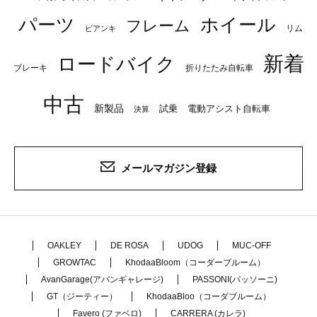
パーツ
ホイール
フレーム
リム
ビアンキ
新着
ロードバイク
ブレーキ
折りたたみ自転車
中古
新製品
試乗
電動アシスト自転車
決算
メールマガジン登録
OAKLEY
DE ROSA
UDOG
MUC-OFF
GROWTAC
KhodaaBloom（コーダーブルーム）
AvanGarage(アバンギャレージ)
PASSONI(パッソーニ)
GT（ジーティー）
KhodaaBloo（コーダブルーム）
Favero (ファベロ)
CARRERA (カレラ)