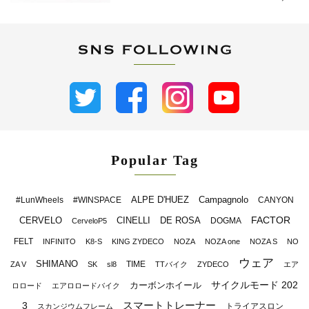
Popular Tag
ALPE D'HUEZ
Campagnolo
#LunWheels
#WINSPACE
CANYON
FACTOR
CERVELO
CINELLI
DE ROSA
DOGMA
CerveloP5
FELT
INFINITO
K8-S
KING ZYDECO
NOZA
NOZA one
NOZA S
NO
ウェア
SHIMANO
TIME
ZA V
SK
sl8
TTバイク
ZYDECO
エア
サイクルモード 202
カーボンホイール
ロロード
エアロロードバイク
スマートトレーナー
3
トライアスロン
スカンジウムフレーム