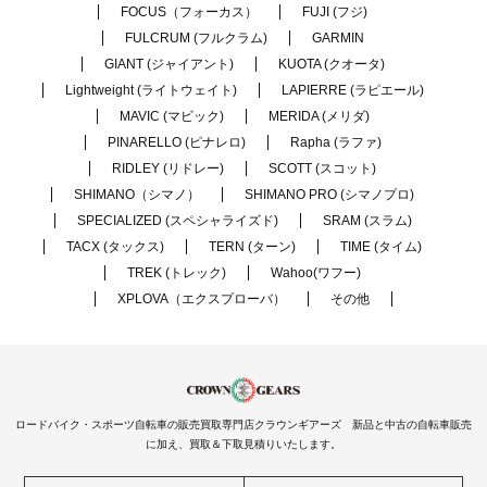
FOCUS（フォーカス）
FUJI (フジ)
FULCRUM (フルクラム)
GARMIN
GIANT (ジャイアント)
KUOTA (クオータ)
Lightweight (ライトウェイト)
LAPIERRE (ラピエール)
MAVIC (マビック)
MERIDA (メリダ)
PINARELLO (ピナレロ)
Rapha (ラファ)
RIDLEY (リドレー)
SCOTT (スコット)
SHIMANO（シマノ）
SHIMANO PRO (シマノプロ)
SPECIALIZED (スペシャライズド)
SRAM (スラム)
TACX (タックス)
TERN (ターン)
TIME (タイム)
TREK (トレック)
Wahoo(ワフー)
XPLOVA（エクスプローバ）
その他
ロードバイク・スポーツ自転車の販売買取専門店クラウンギアーズ 新品と中古の自転車販売
に加え、買取＆下取見積りいたします。