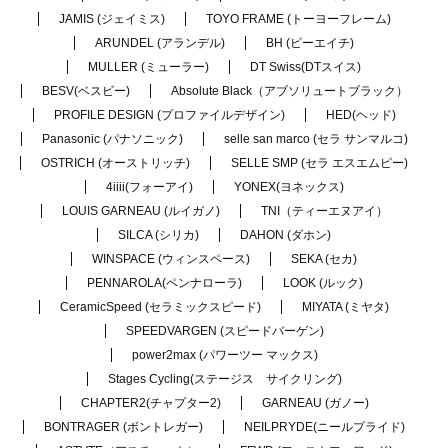
JAMIS (ジェイミス)
TOYO FRAME (トーヨーフレーム)
ARUNDEL (アランデル)
BH (ビーエイチ)
MULLER (ミューラー)
DT Swiss(DTスイス)
BESV(ベスビー)
Absolute Black（アブソリュートブラック）
PROFILE DESIGN (プロファイルデザイン)
HED(ヘッド)
Panasonic (パナソニック)
selle san marco (セラ サンマルコ)
OSTRICH (オーストリッチ)
SELLE SMP (セラ エスエムピー)
4iiii(フォーアイ)
YONEX(ヨネックス)
LOUIS GARNEAU (ルイガノ)
TNI（ティーエヌアイ）
SILCA (シリカ)
DAHON (ダホン)
WINSPACE (ウィンスペース)
SEKA (セカ)
PENNAROLA(ペンナローラ)
LOOK (ルック)
CeramicSpeed (セラミックスピード)
MIYATA (ミヤタ)
SPEEDVARGEN (スピードバーゲン)
power2max (パワーツー マックス)
Stages Cycling(ステージス サイクリング)
CHAPTER2(チャプター2)
GARNEAU (ガノー)
BONTRAGER (ボントレガー)
NEILPRYDE(ニールプライド)