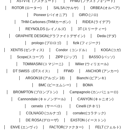
ASTVTE（アスチュート）
FFWD (ファストフォワード)
ROTOR (ローター)
SALSA (サルサ)
ORBEA (オルベア)
Pioneer (パイオニア)
GIRO (ジロ)
THM-Carbones (THMカーボン)
RIDEA (ライデア)
REYNOLDS (レイノルズ)
3T (スリーティー)
GRAPHITE DESIGN(グラファイトデザイン)
Deda (デダ)
prologo (プロロゴ)
fizik (フィジーク)
XENTIS (ゼンティス)
Condor（コンドル）
KOGA (コガ)
Scope(スコープ)
ZIPP (ジップ)
BASSO (バッソ)
TOMMASINI (トマジーニ)
Wilier (ウィリエール)
DT SWISS（DTスイス）
FFWD
ANCHOR (アンカー)
ARGON18 (アルゴン 18)
Bianchi (ビアンキ)
BMC (ビーエムシー)
BOMA
BROMPTON (ブロンプトン)
Campagnolo (カンパニョーロ)
Cannondale (キャノンデール)
CANYON (キャニオン)
cervelo（サーベロ）
Cinelli (チネリ)
COLNAGO (コルナゴ)
corratec(コラテック)
DE ROSA (デローザ)
EASTON (イーストン)
ENVE (エンヴィ)
FACTOR(ファクター)
FELT (フェルト)