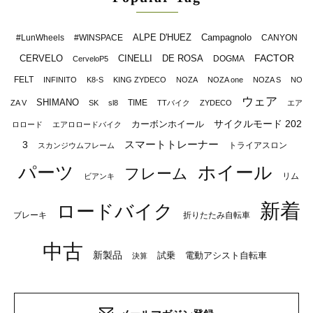
ALPE D'HUEZ
Campagnolo
#LunWheels
#WINSPACE
CANYON
FACTOR
CERVELO
CINELLI
DE ROSA
DOGMA
CerveloP5
FELT
INFINITO
K8-S
KING ZYDECO
NOZA
NOZA one
NOZA S
NO
ウェア
SHIMANO
TIME
ZA V
SK
sl8
TTバイク
ZYDECO
エア
サイクルモード 202
カーボンホイール
ロロード
エアロロードバイク
スマートトレーナー
3
トライアスロン
スカンジウムフレーム
パーツ
ホイール
フレーム
リム
ビアンキ
新着
ロードバイク
ブレーキ
折りたたみ自転車
中古
新製品
試乗
電動アシスト自転車
決算