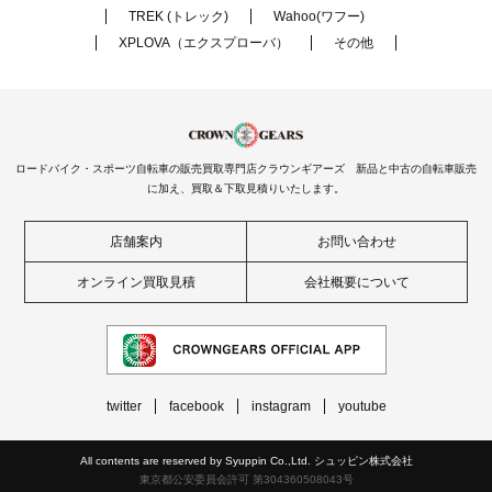
TREK (トレック)
Wahoo(ワフー)
XPLOVA（エクスプローバ）
その他
ロードバイク・スポーツ自転車の販売買取専門店クラウンギアーズ 新品と中古の自転車販売
に加え、買取＆下取見積りいたします。
店舗案内
お問い合わせ
オンライン買取見積
会社概要について
twitter
facebook
instagram
youtube
All contents are reserved by Syuppin Co.,Ltd. シュッピン株式会社
東京都公安委員会許可 第304360508043号