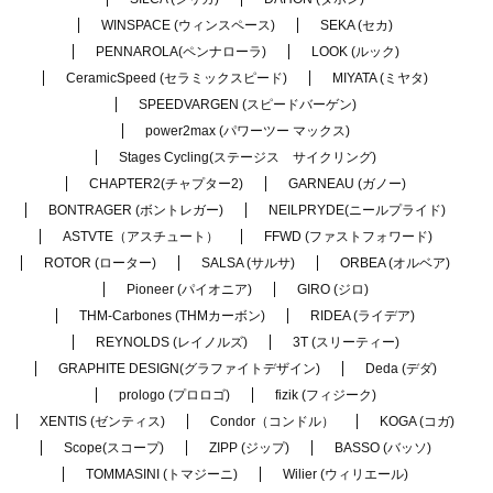
WINSPACE (ウィンスペース)
SEKA (セカ)
PENNAROLA(ペンナローラ)
LOOK (ルック)
CeramicSpeed (セラミックスピード)
MIYATA (ミヤタ)
SPEEDVARGEN (スピードバーゲン)
power2max (パワーツー マックス)
Stages Cycling(ステージス サイクリング)
CHAPTER2(チャプター2)
GARNEAU (ガノー)
BONTRAGER (ボントレガー)
NEILPRYDE(ニールプライド)
ASTVTE（アスチュート）
FFWD (ファストフォワード)
ROTOR (ローター)
SALSA (サルサ)
ORBEA (オルベア)
Pioneer (パイオニア)
GIRO (ジロ)
THM-Carbones (THMカーボン)
RIDEA (ライデア)
REYNOLDS (レイノルズ)
3T (スリーティー)
GRAPHITE DESIGN(グラファイトデザイン)
Deda (デダ)
prologo (プロロゴ)
fizik (フィジーク)
XENTIS (ゼンティス)
Condor（コンドル）
KOGA (コガ)
Scope(スコープ)
ZIPP (ジップ)
BASSO (バッソ)
TOMMASINI (トマジーニ)
Wilier (ウィリエール)