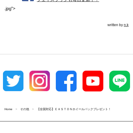
.jpg”>
written by
n.k
Home
その他
【全国対応】ＥＡＳＴＯＮホイールバックプレゼント！