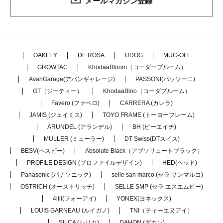
メールマガジン登録
OAKLEY
DE ROSA
UDOG
MUC-OFF
GROWTAC
KhodaaBloom（コーダーブルーム）
AvanGarage(アバンギャレージ)
PASSONI(パッソーニ)
GT（ジーティー）
KhodaaBloo（コーダブルーム）
Favero (ファベロ)
CARRERA (カレラ)
JAMIS (ジェイミス)
TOYO FRAME (トーヨーフレーム)
ARUNDEL (アランデル)
BH (ビーエイチ)
MULLER (ミューラー)
DT Swiss(DTスイス)
BESV(ベスビー)
Absolute Black（アブソリュートブラック）
PROFILE DESIGN (プロファイルデザイン)
HED(ヘッド)
Panasonic (パナソニック)
selle san marco (セラ サンマルコ)
OSTRICH (オーストリッチ)
SELLE SMP (セラ エスエムピー)
4iiii(フォーアイ)
YONEX(ヨネックス)
LOUIS GARNEAU (ルイガノ)
TNI（ティーエヌアイ）
SILCA (シリカ)
DAHON (ダホン)