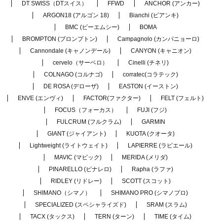
DT SWISS（DTスイス）
FFWD
ANCHOR (アンカー)
ARGON18 (アルゴン 18)
Bianchi (ビアンキ)
BMC (ビーエムシー)
BOMA
BROMPTON (ブロンプトン)
Campagnolo (カンパニョーロ)
Cannondale (キャノンデール)
CANYON (キャニオン)
cervelo（サーベロ）
Cinelli (チネリ)
COLNAGO (コルナゴ)
corratec(コラテック)
DE ROSA (デローザ)
EASTON (イーストン)
ENVE (エンヴィ)
FACTOR(ファクター)
FELT (フェルト)
FOCUS（フォーカス）
FUJI (フジ)
FULCRUM (フルクラム)
GARMIN
GIANT (ジャイアント)
KUOTA (クオータ)
Lightweight (ライトウェイト)
LAPIERRE (ラピエール)
MAVIC (マビック)
MERIDA (メリダ)
PINARELLO (ピナレロ)
Rapha (ラファ)
RIDLEY (リドレー)
SCOTT (スコット)
SHIMANO（シマノ）
SHIMANO PRO (シマノプロ)
SPECIALIZED (スペシャライズド)
SRAM (スラム)
TACX (タックス)
TERN (ターン)
TIME (タイム)