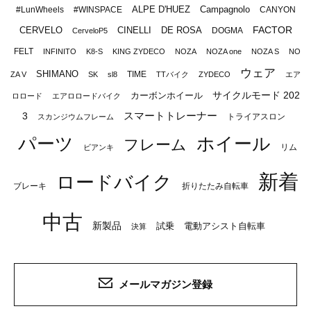
ALPE D'HUEZ
Campagnolo
#LunWheels
#WINSPACE
CANYON
FACTOR
CERVELO
CINELLI
DE ROSA
DOGMA
CerveloP5
FELT
INFINITO
K8-S
KING ZYDECO
NOZA
NOZA one
NOZA S
NO
ウェア
SHIMANO
TIME
ZA V
SK
sl8
TTバイク
ZYDECO
エア
サイクルモード 202
カーボンホイール
ロロード
エアロロードバイク
スマートトレーナー
3
トライアスロン
スカンジウムフレーム
パーツ
ホイール
フレーム
リム
ビアンキ
新着
ロードバイク
ブレーキ
折りたたみ自転車
中古
新製品
試乗
電動アシスト自転車
決算
メールマガジン登録