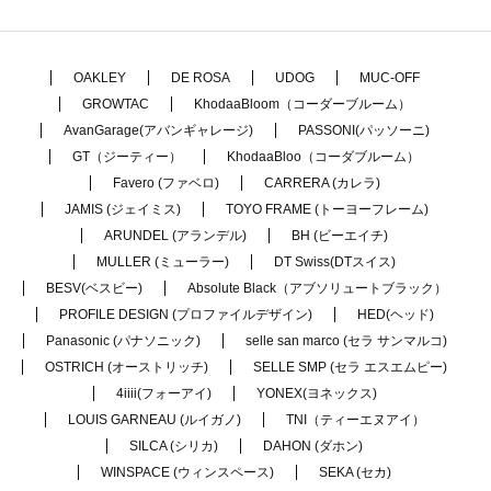
OAKLEY
DE ROSA
UDOG
MUC-OFF
GROWTAC
KhodaaBloom（コーダーブルーム）
AvanGarage(アバンギャレージ)
PASSONI(パッソーニ)
GT（ジーティー）
KhodaaBloo（コーダブルーム）
Favero (ファベロ)
CARRERA (カレラ)
JAMIS (ジェイミス)
TOYO FRAME (トーヨーフレーム)
ARUNDEL (アランデル)
BH (ビーエイチ)
MULLER (ミューラー)
DT Swiss(DTスイス)
BESV(ベスビー)
Absolute Black（アブソリュートブラック）
PROFILE DESIGN (プロファイルデザイン)
HED(ヘッド)
Panasonic (パナソニック)
selle san marco (セラ サンマルコ)
OSTRICH (オーストリッチ)
SELLE SMP (セラ エスエムピー)
4iiii(フォーアイ)
YONEX(ヨネックス)
LOUIS GARNEAU (ルイガノ)
TNI（ティーエヌアイ）
SILCA (シリカ)
DAHON (ダホン)
WINSPACE (ウィンスペース)
SEKA (セカ)