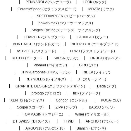
PENNAROLA(ペンナローラ)
LOOK (ルック)
CeramicSpeed (セラミックスピード)
MIYATA (ミヤタ)
SPEEDVARGEN (スピードバーゲン)
power2max (パワーツー マックス)
Stages Cycling(ステージス サイクリング)
CHAPTER2(チャプター2)
GARNEAU (ガノー)
BONTRAGER (ボントレガー)
NEILPRYDE(ニールプライド)
ASTVTE（アスチュート）
FFWD (ファストフォワード)
ROTOR (ローター)
SALSA (サルサ)
ORBEA (オルベア)
Pioneer (パイオニア)
GIRO (ジロ)
THM-Carbones (THMカーボン)
RIDEA (ライデア)
REYNOLDS (レイノルズ)
3T (スリーティー)
GRAPHITE DESIGN(グラファイトデザイン)
Deda (デダ)
prologo (プロロゴ)
fizik (フィジーク)
XENTIS (ゼンティス)
Condor（コンドル）
KOGA (コガ)
Scope(スコープ)
ZIPP (ジップ)
BASSO (バッソ)
TOMMASINI (トマジーニ)
Wilier (ウィリエール)
DT SWISS（DTスイス）
FFWD
ANCHOR (アンカー)
ARGON18 (アルゴン 18)
Bianchi (ビアンキ)