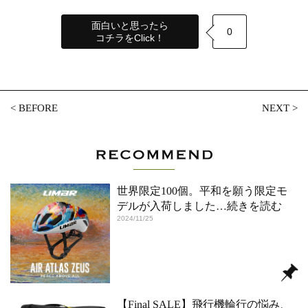
面白いと思ったら
0
コチラをClick！
<
BEFORE
NEXT
>
世界限定100個。平和を願う限定モ
デルが入荷しました
…続きを読む
2024/11/25
【Final SALE】飛行機輪行の悩み、