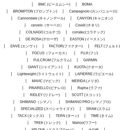
BMC (ビーエムシー)
BOMA
BROMPTON (ブロンプトン)
Campagnolo (カンパニョーロ)
Cannondale (キャノンデール)
CANYON (キャニオン)
cervelo（サーベロ）
Cinelli (チネリ)
COLNAGO (コルナゴ)
corratec(コラテック)
DE ROSA (デローザ)
EASTON (イーストン)
ENVE (エンヴィ)
FACTOR(ファクター)
FELT (フェルト)
FOCUS（フォーカス）
FUJI (フジ)
FULCRUM (フルクラム)
GARMIN
GIANT (ジャイアント)
KUOTA (クオータ)
Lightweight (ライトウェイト)
LAPIERRE (ラピエール)
MAVIC (マビック)
MERIDA (メリダ)
PINARELLO (ピナレロ)
Rapha (ラファ)
RIDLEY (リドレー)
SCOTT (スコット)
SHIMANO（シマノ）
SHIMANO PRO (シマノプロ)
SPECIALIZED (スペシャライズド)
SRAM (スラム)
TACX (タックス)
TERN (ターン)
TIME (タイム)
TREK (トレック)
Wahoo(ワフー)
XPLOVA（エクスプローバ）
その他