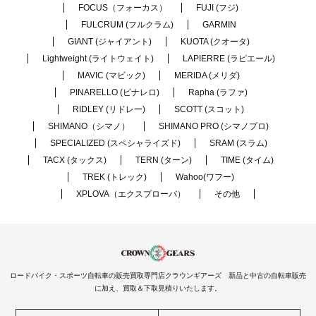
FOCUS（フォーカス）
FUJI (フジ)
FULCRUM (フルクラム)
GARMIN
GIANT (ジャイアント)
KUOTA (クオータ)
Lightweight (ライトウェイト)
LAPIERRE (ラピエール)
MAVIC (マビック)
MERIDA (メリダ)
PINARELLO (ピナレロ)
Rapha (ラファ)
RIDLEY (リドレー)
SCOTT (スコット)
SHIMANO（シマノ）
SHIMANO PRO (シマノプロ)
SPECIALIZED (スペシャライズド)
SRAM (スラム)
TACX (タックス)
TERN (ターン)
TIME (タイム)
TREK (トレック)
Wahoo(ワフー)
XPLOVA（エクスプローバ）
その他
ロードバイク・スポーツ自転車の販売買取専門店クラウンギアーズ 新品と中古の自転車販売
に加え、買取＆下取見積りいたします。