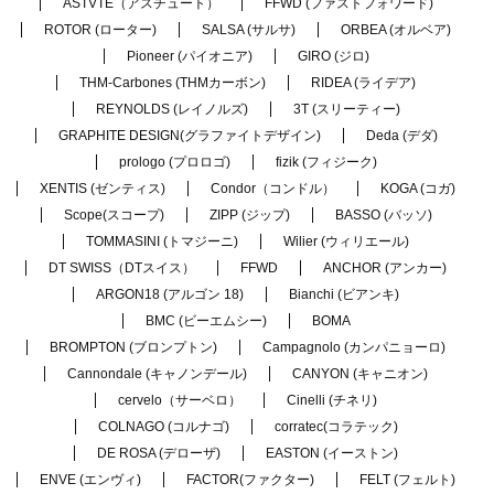
ASTVTE（アスチュート）
FFWD (ファストフォワード)
ROTOR (ローター)
SALSA (サルサ)
ORBEA (オルベア)
Pioneer (パイオニア)
GIRO (ジロ)
THM-Carbones (THMカーボン)
RIDEA (ライデア)
REYNOLDS (レイノルズ)
3T (スリーティー)
GRAPHITE DESIGN(グラファイトデザイン)
Deda (デダ)
prologo (プロロゴ)
fizik (フィジーク)
XENTIS (ゼンティス)
Condor（コンドル）
KOGA (コガ)
Scope(スコープ)
ZIPP (ジップ)
BASSO (バッソ)
TOMMASINI (トマジーニ)
Wilier (ウィリエール)
DT SWISS（DTスイス）
FFWD
ANCHOR (アンカー)
ARGON18 (アルゴン 18)
Bianchi (ビアンキ)
BMC (ビーエムシー)
BOMA
BROMPTON (ブロンプトン)
Campagnolo (カンパニョーロ)
Cannondale (キャノンデール)
CANYON (キャニオン)
cervelo（サーベロ）
Cinelli (チネリ)
COLNAGO (コルナゴ)
corratec(コラテック)
DE ROSA (デローザ)
EASTON (イーストン)
ENVE (エンヴィ)
FACTOR(ファクター)
FELT (フェルト)