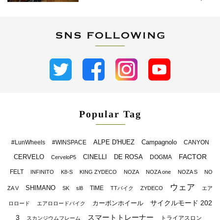
Popular Tag
ALPE D'HUEZ
Campagnolo
#LunWheels
#WINSPACE
CANYON
FACTOR
CERVELO
CINELLI
DE ROSA
DOGMA
CerveloP5
FELT
INFINITO
K8-S
KING ZYDECO
NOZA
NOZA one
NOZA S
NO
ウェア
SHIMANO
TIME
ZA V
SK
sl8
TTバイク
ZYDECO
エア
サイクルモード 202
カーボンホイール
ロロード
エアロロードバイク
スマートトレーナー
3
トライアスロン
スカンジウムフレーム