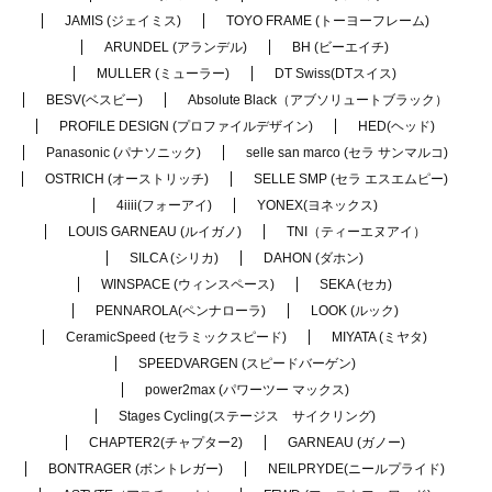
JAMIS (ジェイミス)
TOYO FRAME (トーヨーフレーム)
ARUNDEL (アランデル)
BH (ビーエイチ)
MULLER (ミューラー)
DT Swiss(DTスイス)
BESV(ベスビー)
Absolute Black（アブソリュートブラック）
PROFILE DESIGN (プロファイルデザイン)
HED(ヘッド)
Panasonic (パナソニック)
selle san marco (セラ サンマルコ)
OSTRICH (オーストリッチ)
SELLE SMP (セラ エスエムピー)
4iiii(フォーアイ)
YONEX(ヨネックス)
LOUIS GARNEAU (ルイガノ)
TNI（ティーエヌアイ）
SILCA (シリカ)
DAHON (ダホン)
WINSPACE (ウィンスペース)
SEKA (セカ)
PENNAROLA(ペンナローラ)
LOOK (ルック)
CeramicSpeed (セラミックスピード)
MIYATA (ミヤタ)
SPEEDVARGEN (スピードバーゲン)
power2max (パワーツー マックス)
Stages Cycling(ステージス サイクリング)
CHAPTER2(チャプター2)
GARNEAU (ガノー)
BONTRAGER (ボントレガー)
NEILPRYDE(ニールプライド)