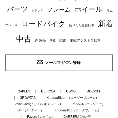
パーツ
ホイール
フレーム
リム
ビアンキ
新着
ロードバイク
ブレーキ
折りたたみ自転車
中古
新製品
試乗
電動アシスト自転車
決算
メールマガジン登録
OAKLEY
DE ROSA
UDOG
MUC-OFF
GROWTAC
KhodaaBloom（コーダーブルーム）
AvanGarage(アバンギャレージ)
PASSONI(パッソーニ)
GT（ジーティー）
KhodaaBloo（コーダブルーム）
Favero (ファベロ)
CARRERA (カレラ)