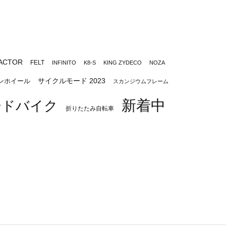
ACTOR
FELT
INFINITO
K8-S
KING ZYDECO
NOZA
サイクルモード 2023
ンホイール
スカンジウムフレーム
新着中
ードバイク
折りたたみ自転車