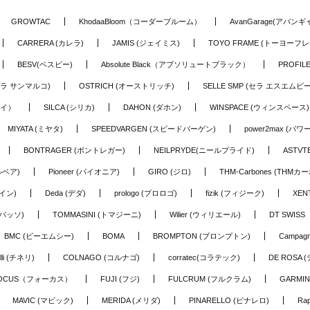
GROWTAC
KhodaaBloom（コーダーブルーム）
AvanGarage(アバン
CARRERA (カレラ)
JAMIS (ジェイミス)
TOYO FRAME (トーヨーフレ
BESV(ベスビー)
Absolute Black（アブソリュートブラック）
PROFI
o (セラ サンマルコ)
OSTRICH (オーストリッチ)
SELLE SMP (セラ エスエムピー
アイ）
SILCA (シリカ)
DAHON (ダホン)
WINSPACE (ウィンスペース)
MIYATA (ミヤタ)
SPEEDVARGEN (スピードバーゲン)
power2max (パ
BONTRAGER (ボントレガー)
NEILPRYDE(ニールプライド)
ASTV
ルベア)
Pioneer (パイオニア)
GIRO (ジロ)
THM-Carbones (THMカ
イン)
Deda (デダ)
prologo (プロロゴ)
fizik (フィジーク)
XEN
(バッソ)
TOMMASINI (トマジーニ)
Wilier (ウィリエール)
DT SWIS
BMC (ビーエムシー)
BOMA
BROMPTON (ブロンプトン)
Campag
elli (チネリ)
COLNAGO (コルナゴ)
corratec(コラテック)
DE ROSA 
OCUS（フォーカス）
FUJI (フジ)
FULCRUM (フルクラム)
GARMIN
MAVIC (マビック)
MERIDA (メリダ)
PINARELLO (ピナレロ)
Ra