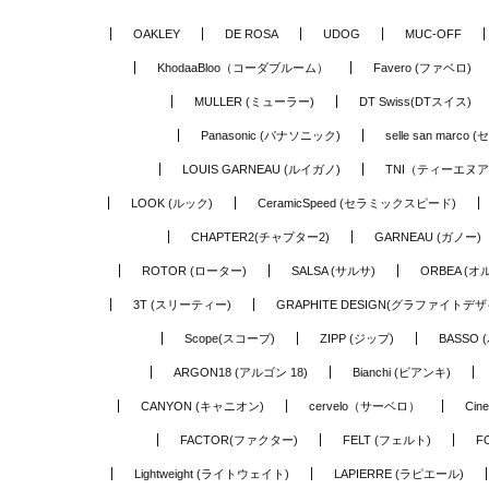
OAKLEY
DE ROSA
UDOG
MUC-OFF
KhodaaBloo（コーダブルーム）
Favero (ファベロ)
MULLER (ミューラー)
DT Swiss(DTスイス)
Panasonic (パナソニック)
selle san marc
LOUIS GARNEAU (ルイガノ)
TNI（ティーエヌ
LOOK (ルック)
CeramicSpeed (セラミックスピード)
CHAPTER2(チャプター2)
GARNEAU (ガノー)
ROTOR (ローター)
SALSA (サルサ)
ORBEA (オ
3T (スリーティー)
GRAPHITE DESIGN(グラファイトデザ
Scope(スコープ)
ZIPP (ジップ)
BASSO 
ARGON18 (アルゴン 18)
Bianchi (ビアンキ)
CANYON (キャニオン)
cervelo（サーベロ）
Cin
FACTOR(ファクター)
FELT (フェルト)
F
Lightweight (ライトウェイト)
LAPIERRE (ラピエール)