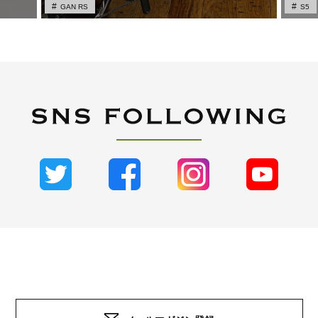
GAN RS
S5