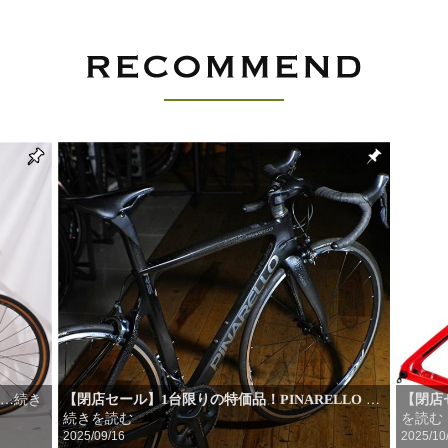
D
【閉店セール】1台限りの特価品！PINARELLO
【閉店セ
…続き
…
続きを読む
を読む
2025/09/16
2025/10