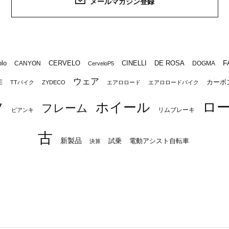
メールマガジン登録
F
lo
CERVELO
CINELLI
DE ROSA
CANYON
DOGMA
CerveloP5
ウェア
カーボ
E
TTバイク
ZYDECO
エアロロード
エアロロードバイク
ロ
ツ
ホイール
フレーム
リムブレーキ
ビアンキ
古
新製品
試乗
電動アシスト自転車
決算