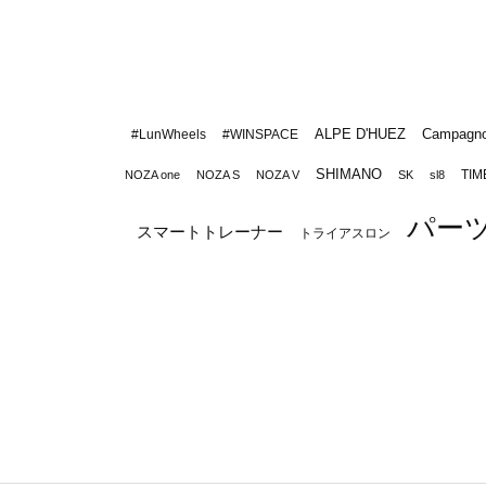
ALPE D'HUEZ
Campagno
#LunWheels
#WINSPACE
SHIMANO
TIM
NOZA one
NOZA S
NOZA V
SK
sl8
パー
スマートトレーナー
トライアスロン