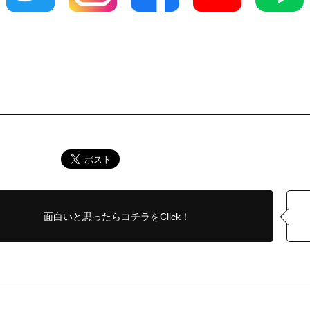
面白いと思ったら
コチラをClick！