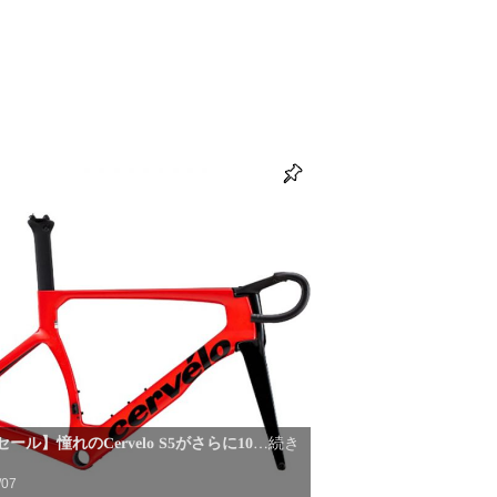
ール】憧れのCervelo S5がさらに10
…続き
/07