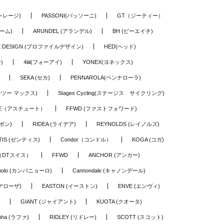
ギャレージ)
PASSONI(パッソーニ)
GT（ジーティー）
ーム)
ARUNDEL (アランデル)
BH (ビーエイチ)
LE DESIGN (プロファイルデザイン)
HED(ヘッド)
)
4iiii(フォーアイ)
YONEX(ヨネックス)
SEKA (セカ)
PENNAROLA(ペンナローラ)
ワーツー マックス)
Stages Cycling(ステージス サイクリング)
TE（アスチュート）
FFWD (ファストフォワード)
ーボン)
RIDEA (ライデア)
REYNOLDS (レイノルズ)
TIS (ゼンティス)
Condor（コンドル）
KOGA (コガ)
S（DTスイス）
FFWD
ANCHOR (アンカー)
nolo (カンパニョーロ)
Cannondale (キャノンデール)
(デローザ)
EASTON (イーストン)
ENVE (エンヴィ)
GIANT (ジャイアント)
KUOTA (クオータ)
pha (ラファ)
RIDLEY (リドレー)
SCOTT (スコット)