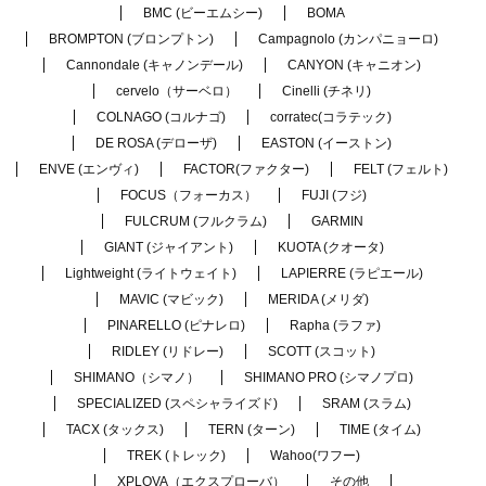
BMC (ビーエムシー)
BOMA
BROMPTON (ブロンプトン)
Campagnolo (カンパニョーロ)
Cannondale (キャノンデール)
CANYON (キャニオン)
cervelo（サーベロ）
Cinelli (チネリ)
COLNAGO (コルナゴ)
corratec(コラテック)
DE ROSA (デローザ)
EASTON (イーストン)
ENVE (エンヴィ)
FACTOR(ファクター)
FELT (フェルト)
FOCUS（フォーカス）
FUJI (フジ)
FULCRUM (フルクラム)
GARMIN
GIANT (ジャイアント)
KUOTA (クオータ)
Lightweight (ライトウェイト)
LAPIERRE (ラピエール)
MAVIC (マビック)
MERIDA (メリダ)
PINARELLO (ピナレロ)
Rapha (ラファ)
RIDLEY (リドレー)
SCOTT (スコット)
SHIMANO（シマノ）
SHIMANO PRO (シマノプロ)
SPECIALIZED (スペシャライズド)
SRAM (スラム)
TACX (タックス)
TERN (ターン)
TIME (タイム)
TREK (トレック)
Wahoo(ワフー)
XPLOVA（エクスプローバ）
その他