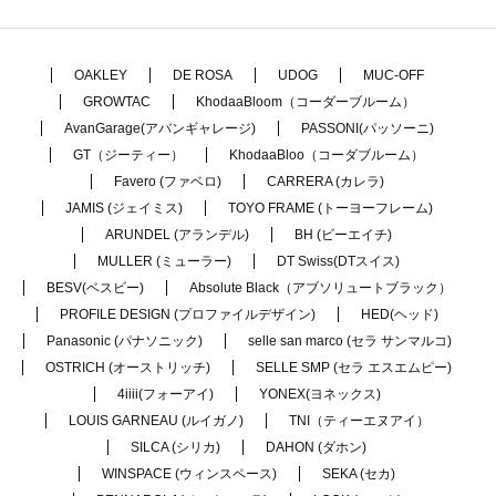
OAKLEY
DE ROSA
UDOG
MUC-OFF
GROWTAC
KhodaaBloom（コーダーブルーム）
AvanGarage(アバンギャレージ)
PASSONI(パッソーニ)
GT（ジーティー）
KhodaaBloo（コーダブルーム）
Favero (ファベロ)
CARRERA (カレラ)
JAMIS (ジェイミス)
TOYO FRAME (トーヨーフレーム)
ARUNDEL (アランデル)
BH (ビーエイチ)
MULLER (ミューラー)
DT Swiss(DTスイス)
BESV(ベスビー)
Absolute Black（アブソリュートブラック）
PROFILE DESIGN (プロファイルデザイン)
HED(ヘッド)
Panasonic (パナソニック)
selle san marco (セラ サンマルコ)
OSTRICH (オーストリッチ)
SELLE SMP (セラ エスエムピー)
4iiii(フォーアイ)
YONEX(ヨネックス)
LOUIS GARNEAU (ルイガノ)
TNI（ティーエヌアイ）
SILCA (シリカ)
DAHON (ダホン)
WINSPACE (ウィンスペース)
SEKA (セカ)