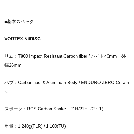
■基本スペック
VORTEX N4DISC
リム：T800 Impact Resistant Carbon fiber / ハイト40mm 外
幅26mm
ハブ：Carbon fiber＆Aluminum Body / ENDURO ZERO Ceram
ic
スポーク：RCS Carbon Spoke 21H/21H（2：1）
重量：1,240g(TLR) / 1,160(TU)