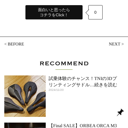
面白いと思ったら
0
コチラをClick！
<
BEFORE
NEXT
>
試乗体験のチャンス！TNIの3Dプ
リンティングサドル
…続きを読む
2024/11/20
【Final SALE】ORBEA ORCA M3