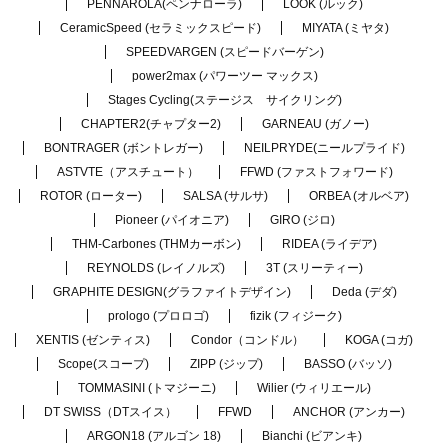
PENNAROLA(ペンナローラ)
LOOK (ルック)
CeramicSpeed (セラミックスピード)
MIYATA (ミヤタ)
SPEEDVARGEN (スピードバーゲン)
power2max (パワーツー マックス)
Stages Cycling(ステージス サイクリング)
CHAPTER2(チャプター2)
GARNEAU (ガノー)
BONTRAGER (ボントレガー)
NEILPRYDE(ニールプライド)
ASTVTE（アスチュート）
FFWD (ファストフォワード)
ROTOR (ローター)
SALSA (サルサ)
ORBEA (オルベア)
Pioneer (パイオニア)
GIRO (ジロ)
THM-Carbones (THMカーボン)
RIDEA (ライデア)
REYNOLDS (レイノルズ)
3T (スリーティー)
GRAPHITE DESIGN(グラファイトデザイン)
Deda (デダ)
prologo (プロロゴ)
fizik (フィジーク)
XENTIS (ゼンティス)
Condor（コンドル）
KOGA (コガ)
Scope(スコープ)
ZIPP (ジップ)
BASSO (バッソ)
TOMMASINI (トマジーニ)
Wilier (ウィリエール)
DT SWISS（DTスイス）
FFWD
ANCHOR (アンカー)
ARGON18 (アルゴン 18)
Bianchi (ビアンキ)