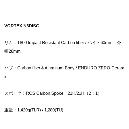
VORTEX N6DISC
リム：T800 Impact Resistant Carbon fiber / ハイト60mm 外
幅28mm
ハブ：Carbon fiber＆Aluminum Body / ENDURO ZERO Ceram
ic
スポーク：RCS Carbon Spoke 21H/21H（2：1）
重量：1,420g(TLR) / 1,280(TU)