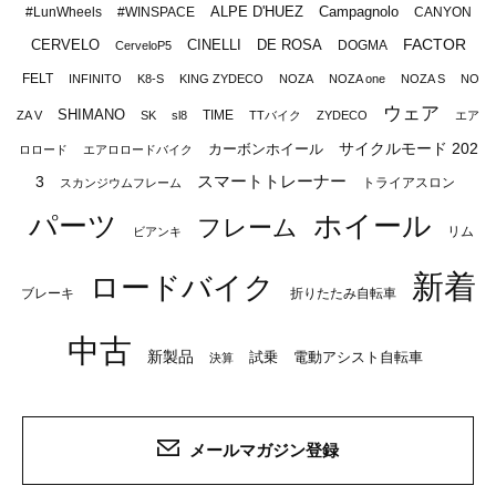
ALPE D'HUEZ
Campagnolo
#LunWheels
#WINSPACE
CANYON
FACTOR
CERVELO
CINELLI
DE ROSA
DOGMA
CerveloP5
FELT
INFINITO
K8-S
KING ZYDECO
NOZA
NOZA one
NOZA S
NO
ウェア
SHIMANO
TIME
ZA V
SK
sl8
TTバイク
ZYDECO
エア
サイクルモード 202
カーボンホイール
ロロード
エアロロードバイク
スマートトレーナー
3
トライアスロン
スカンジウムフレーム
パーツ
ホイール
フレーム
リム
ビアンキ
新着
ロードバイク
ブレーキ
折りたたみ自転車
中古
新製品
試乗
電動アシスト自転車
決算
メールマガジン登録