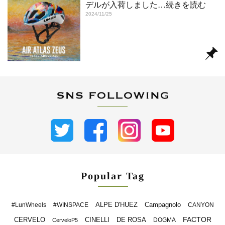
デルが入荷しました
…続きを読む
2024/11/25
Popular Tag
ALPE D'HUEZ
Campagnolo
#LunWheels
#WINSPACE
CANYON
FACTOR
CERVELO
CINELLI
DE ROSA
DOGMA
CerveloP5