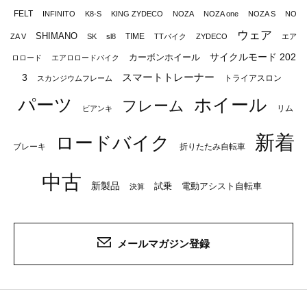
FELT
INFINITO
K8-S
KING ZYDECO
NOZA
NOZA one
NOZA S
NO
ウェア
SHIMANO
TIME
ZA V
SK
sl8
TTバイク
ZYDECO
エア
サイクルモード 202
カーボンホイール
ロロード
エアロロードバイク
スマートトレーナー
3
トライアスロン
スカンジウムフレーム
パーツ
ホイール
フレーム
リム
ビアンキ
新着
ロードバイク
ブレーキ
折りたたみ自転車
中古
新製品
試乗
電動アシスト自転車
決算
メールマガジン登録