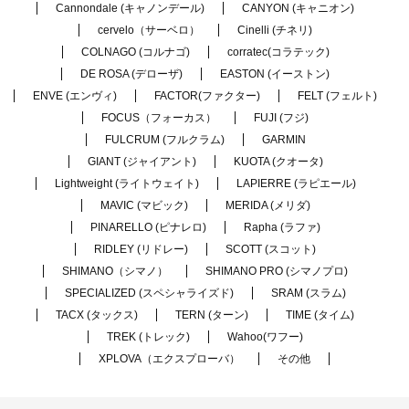
Cannondale (キャノンデール)
CANYON (キャニオン)
cervelo（サーベロ）
Cinelli (チネリ)
COLNAGO (コルナゴ)
corratec(コラテック)
DE ROSA (デローザ)
EASTON (イーストン)
ENVE (エンヴィ)
FACTOR(ファクター)
FELT (フェルト)
FOCUS（フォーカス）
FUJI (フジ)
FULCRUM (フルクラム)
GARMIN
GIANT (ジャイアント)
KUOTA (クオータ)
Lightweight (ライトウェイト)
LAPIERRE (ラピエール)
MAVIC (マビック)
MERIDA (メリダ)
PINARELLO (ピナレロ)
Rapha (ラファ)
RIDLEY (リドレー)
SCOTT (スコット)
SHIMANO（シマノ）
SHIMANO PRO (シマノプロ)
SPECIALIZED (スペシャライズド)
SRAM (スラム)
TACX (タックス)
TERN (ターン)
TIME (タイム)
TREK (トレック)
Wahoo(ワフー)
XPLOVA（エクスプローバ）
その他