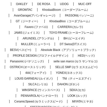
OAKLEY
DE ROSA
UDOG
MUC-OFF
GROWTAC
KhodaaBloom（コーダーブルーム）
AvanGarage(アバンギャレージ)
PASSONI(パッソーニ)
GT（ジーティー）
KhodaaBloo（コーダブルーム）
Favero (ファベロ)
CARRERA (カレラ)
JAMIS (ジェイミス)
TOYO FRAME (トーヨーフレーム)
ARUNDEL (アランデル)
BH (ビーエイチ)
MULLER (ミューラー)
DT Swiss(DTスイス)
BESV(ベスビー)
Absolute Black（アブソリュートブラック）
PROFILE DESIGN (プロファイルデザイン)
HED(ヘッド)
Panasonic (パナソニック)
selle san marco (セラ サンマルコ)
OSTRICH (オーストリッチ)
SELLE SMP (セラ エスエムピー)
4iiii(フォーアイ)
YONEX(ヨネックス)
LOUIS GARNEAU (ルイガノ)
TNI（ティーエヌアイ）
SILCA (シリカ)
DAHON (ダホン)
WINSPACE (ウィンスペース)
SEKA (セカ)
PENNAROLA(ペンナローラ)
LOOK (ルック)
CeramicSpeed (セラミックスピード)
MIYATA (ミヤタ)