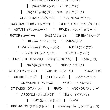
SPEEDVARGEN (スピードバーゲン)
power2max (パワーツー マックス)
Stages Cycling(ステージス サイクリング)
CHAPTER2(チャプター2)
GARNEAU (ガノー)
BONTRAGER (ボントレガー)
NEILPRYDE(ニールプライド)
ASTVTE（アスチュート）
FFWD (ファストフォワード)
ROTOR (ローター)
SALSA (サルサ)
ORBEA (オルベア)
Pioneer (パイオニア)
GIRO (ジロ)
THM-Carbones (THMカーボン)
RIDEA (ライデア)
REYNOLDS (レイノルズ)
3T (スリーティー)
GRAPHITE DESIGN(グラファイトデザイン)
Deda (デダ)
prologo (プロロゴ)
fizik (フィジーク)
XENTIS (ゼンティス)
Condor（コンドル）
KOGA (コガ)
Scope(スコープ)
ZIPP (ジップ)
BASSO (バッソ)
TOMMASINI (トマジーニ)
Wilier (ウィリエール)
DT SWISS（DTスイス）
FFWD
ANCHOR (アンカー)
ARGON18 (アルゴン 18)
Bianchi (ビアンキ)
BMC (ビーエムシー)
BOMA
BROMPTON (ブロンプトン)
Campagnolo (カンパニョーロ)