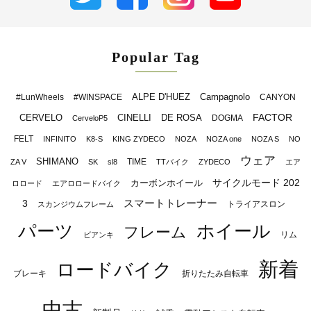
Popular Tag
ALPE D'HUEZ
Campagnolo
#LunWheels
#WINSPACE
CANYON
FACTOR
CERVELO
CINELLI
DE ROSA
DOGMA
CerveloP5
FELT
INFINITO
K8-S
KING ZYDECO
NOZA
NOZA one
NOZA S
NO
ウェア
SHIMANO
TIME
ZA V
SK
sl8
TTバイク
ZYDECO
エア
サイクルモード 202
カーボンホイール
ロロード
エアロロードバイク
スマートトレーナー
3
トライアスロン
スカンジウムフレーム
パーツ
ホイール
フレーム
リム
ビアンキ
新着
ロードバイク
ブレーキ
折りたたみ自転車
中古