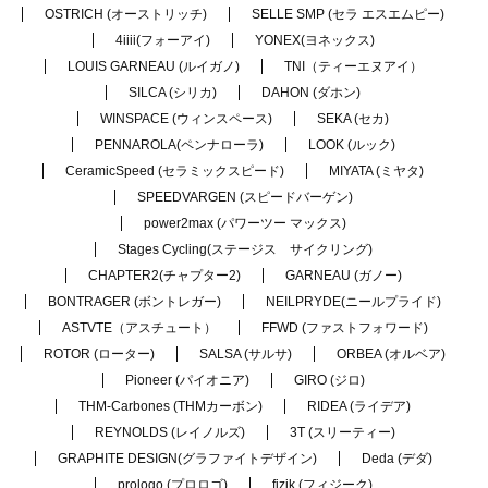
OSTRICH (オーストリッチ)
SELLE SMP (セラ エスエムピー)
4iiii(フォーアイ)
YONEX(ヨネックス)
LOUIS GARNEAU (ルイガノ)
TNI（ティーエヌアイ）
SILCA (シリカ)
DAHON (ダホン)
WINSPACE (ウィンスペース)
SEKA (セカ)
PENNAROLA(ペンナローラ)
LOOK (ルック)
CeramicSpeed (セラミックスピード)
MIYATA (ミヤタ)
SPEEDVARGEN (スピードバーゲン)
power2max (パワーツー マックス)
Stages Cycling(ステージス サイクリング)
CHAPTER2(チャプター2)
GARNEAU (ガノー)
BONTRAGER (ボントレガー)
NEILPRYDE(ニールプライド)
ASTVTE（アスチュート）
FFWD (ファストフォワード)
ROTOR (ローター)
SALSA (サルサ)
ORBEA (オルベア)
Pioneer (パイオニア)
GIRO (ジロ)
THM-Carbones (THMカーボン)
RIDEA (ライデア)
REYNOLDS (レイノルズ)
3T (スリーティー)
GRAPHITE DESIGN(グラファイトデザイン)
Deda (デダ)
prologo (プロロゴ)
fizik (フィジーク)