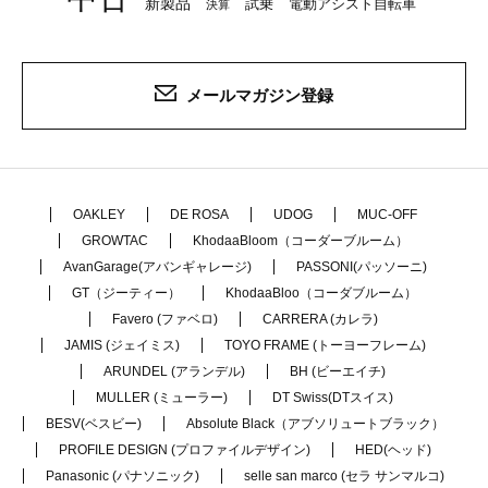
新製品
試乗
電動アシスト自転車
決算
メールマガジン登録
OAKLEY
DE ROSA
UDOG
MUC-OFF
GROWTAC
KhodaaBloom（コーダーブルーム）
AvanGarage(アバンギャレージ)
PASSONI(パッソーニ)
GT（ジーティー）
KhodaaBloo（コーダブルーム）
Favero (ファベロ)
CARRERA (カレラ)
JAMIS (ジェイミス)
TOYO FRAME (トーヨーフレーム)
ARUNDEL (アランデル)
BH (ビーエイチ)
MULLER (ミューラー)
DT Swiss(DTスイス)
BESV(ベスビー)
Absolute Black（アブソリュートブラック）
PROFILE DESIGN (プロファイルデザイン)
HED(ヘッド)
Panasonic (パナソニック)
selle san marco (セラ サンマルコ)