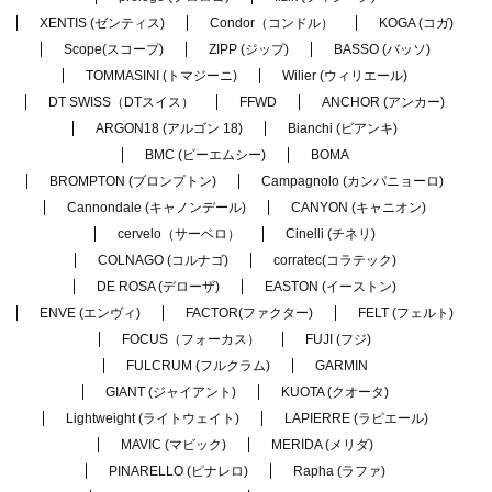
XENTIS (ゼンティス)
Condor（コンドル）
KOGA (コガ)
Scope(スコープ)
ZIPP (ジップ)
BASSO (バッソ)
TOMMASINI (トマジーニ)
Wilier (ウィリエール)
DT SWISS（DTスイス）
FFWD
ANCHOR (アンカー)
ARGON18 (アルゴン 18)
Bianchi (ビアンキ)
BMC (ビーエムシー)
BOMA
BROMPTON (ブロンプトン)
Campagnolo (カンパニョーロ)
Cannondale (キャノンデール)
CANYON (キャニオン)
cervelo（サーベロ）
Cinelli (チネリ)
COLNAGO (コルナゴ)
corratec(コラテック)
DE ROSA (デローザ)
EASTON (イーストン)
ENVE (エンヴィ)
FACTOR(ファクター)
FELT (フェルト)
FOCUS（フォーカス）
FUJI (フジ)
FULCRUM (フルクラム)
GARMIN
GIANT (ジャイアント)
KUOTA (クオータ)
Lightweight (ライトウェイト)
LAPIERRE (ラピエール)
MAVIC (マビック)
MERIDA (メリダ)
PINARELLO (ピナレロ)
Rapha (ラファ)