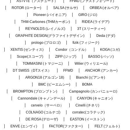
ASTVTE（アスチュート）
FFWD (ファストフォワード)
ROTOR (ローター)
SALSA (サルサ)
ORBEA (オルベア)
Pioneer (パイオニア)
GIRO (ジロ)
THM-Carbones (THMカーボン)
RIDEA (ライデア)
REYNOLDS (レイノルズ)
3T (スリーティー)
GRAPHITE DESIGN(グラファイトデザイン)
Deda (デダ)
prologo (プロロゴ)
fizik (フィジーク)
XENTIS (ゼンティス)
Condor（コンドル）
KOGA (コガ)
Scope(スコープ)
ZIPP (ジップ)
BASSO (バッソ)
TOMMASINI (トマジーニ)
Wilier (ウィリエール)
DT SWISS（DTスイス）
FFWD
ANCHOR (アンカー)
ARGON18 (アルゴン 18)
Bianchi (ビアンキ)
BMC (ビーエムシー)
BOMA
BROMPTON (ブロンプトン)
Campagnolo (カンパニョーロ)
Cannondale (キャノンデール)
CANYON (キャニオン)
cervelo（サーベロ）
Cinelli (チネリ)
COLNAGO (コルナゴ)
corratec(コラテック)
DE ROSA (デローザ)
EASTON (イーストン)
ENVE (エンヴィ)
FACTOR(ファクター)
FELT (フェルト)