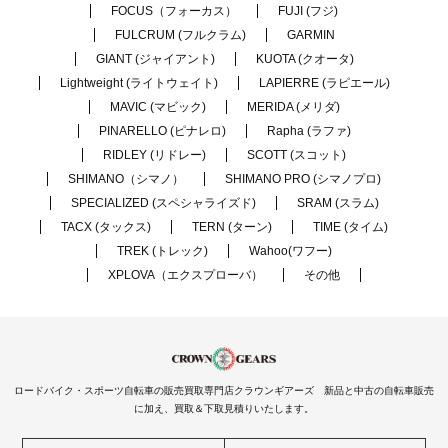
FOCUS（フォーカス）
FUJI (フジ)
FULCRUM (フルクラム)
GARMIN
GIANT (ジャイアント)
KUOTA (クオータ)
Lightweight (ライトウェイト)
LAPIERRE (ラピエール)
MAVIC (マビック)
MERIDA (メリダ)
PINARELLO (ピナレロ)
Rapha (ラファ)
RIDLEY (リドレー)
SCOTT (スコット)
SHIMANO（シマノ）
SHIMANO PRO (シマノプロ)
SPECIALIZED (スペシャライズド)
SRAM (スラム)
TACX (タックス)
TERN (ターン)
TIME (タイム)
TREK (トレック)
Wahoo(ワフー)
XPLOVA（エクスプローバ）
その他
ロードバイク・スポーツ自転車の販売買取専門店クラウンギアーズ 新品と中古の自転車販売
に加え、買取＆下取見積りいたします。