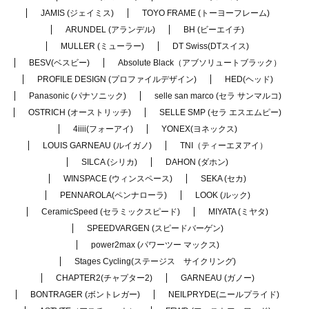
JAMIS (ジェイミス)
TOYO FRAME (トーヨーフレーム)
ARUNDEL (アランデル)
BH (ビーエイチ)
MULLER (ミューラー)
DT Swiss(DTスイス)
BESV(ベスビー)
Absolute Black（アブソリュートブラック）
PROFILE DESIGN (プロファイルデザイン)
HED(ヘッド)
Panasonic (パナソニック)
selle san marco (セラ サンマルコ)
OSTRICH (オーストリッチ)
SELLE SMP (セラ エスエムピー)
4iiii(フォーアイ)
YONEX(ヨネックス)
LOUIS GARNEAU (ルイガノ)
TNI（ティーエヌアイ）
SILCA (シリカ)
DAHON (ダホン)
WINSPACE (ウィンスペース)
SEKA (セカ)
PENNAROLA(ペンナローラ)
LOOK (ルック)
CeramicSpeed (セラミックスピード)
MIYATA (ミヤタ)
SPEEDVARGEN (スピードバーゲン)
power2max (パワーツー マックス)
Stages Cycling(ステージス サイクリング)
CHAPTER2(チャプター2)
GARNEAU (ガノー)
BONTRAGER (ボントレガー)
NEILPRYDE(ニールプライド)