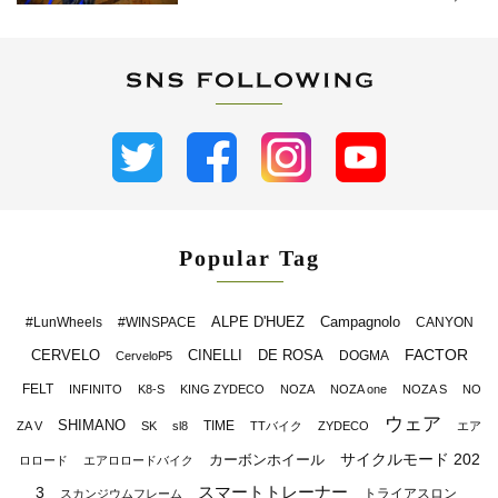
Popular Tag
ALPE D'HUEZ
Campagnolo
#LunWheels
#WINSPACE
CANYON
FACTOR
CERVELO
CINELLI
DE ROSA
DOGMA
CerveloP5
FELT
INFINITO
K8-S
KING ZYDECO
NOZA
NOZA one
NOZA S
NO
ウェア
SHIMANO
TIME
ZA V
SK
sl8
TTバイク
ZYDECO
エア
サイクルモード 202
カーボンホイール
ロロード
エアロロードバイク
スマートトレーナー
3
トライアスロン
スカンジウムフレーム