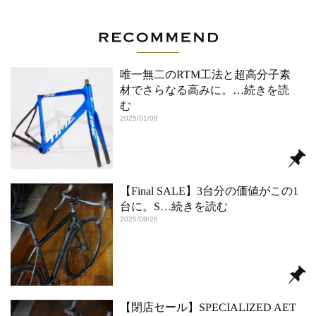
唯一無二のRTM工法と超高分子素
材でさらなる高みに。
…続きを読
む
2025/01/08
【Final SALE】3台分の価値がこの1
台に。S
…続きを読む
2025/08/26
【閉店セール】SPECIALIZED AET