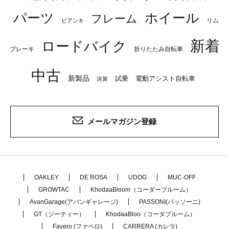
パーツ
ホイール
フレーム
リム
ビアンキ
新着
ロードバイク
ブレーキ
折りたたみ自転車
中古
新製品
試乗
電動アシスト自転車
決算
メールマガジン登録
OAKLEY
DE ROSA
UDOG
MUC-OFF
GROWTAC
KhodaaBloom（コーダーブルーム）
AvanGarage(アバンギャレージ)
PASSONI(パッソーニ)
GT（ジーティー）
KhodaaBloo（コーダブルーム）
Favero (ファベロ)
CARRERA (カレラ)