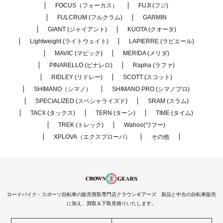
FOCUS（フォーカス）
FUJI (フジ)
FULCRUM (フルクラム)
GARMIN
GIANT (ジャイアント)
KUOTA (クオータ)
Lightweight (ライトウェイト)
LAPIERRE (ラピエール)
MAVIC (マビック)
MERIDA (メリダ)
PINARELLO (ピナレロ)
Rapha (ラファ)
RIDLEY (リドレー)
SCOTT (スコット)
SHIMANO（シマノ）
SHIMANO PRO (シマノプロ)
SPECIALIZED (スペシャライズド)
SRAM (スラム)
TACX (タックス)
TERN (ターン)
TIME (タイム)
TREK (トレック)
Wahoo(ワフー)
XPLOVA（エクスプローバ）
その他
ロードバイク・スポーツ自転車の販売買取専門店クラウンギアーズ 新品と中古の自転車販売
に加え、買取＆下取見積りいたします。