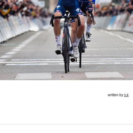
written by
s.k