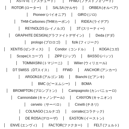
ASTVTE（アスチュート）
FFWD (ファストフォワード)
ROTOR (ローター)
SALSA (サルサ)
ORBEA (オルベア)
Pioneer (パイオニア)
GIRO (ジロ)
THM-Carbones (THMカーボン)
RIDEA (ライデア)
REYNOLDS (レイノルズ)
3T (スリーティー)
GRAPHITE DESIGN(グラファイトデザイン)
Deda (デダ)
prologo (プロロゴ)
fizik (フィジーク)
XENTIS (ゼンティス)
Condor（コンドル）
KOGA (コガ)
Scope(スコープ)
ZIPP (ジップ)
BASSO (バッソ)
TOMMASINI (トマジーニ)
Wilier (ウィリエール)
DT SWISS（DTスイス）
FFWD
ANCHOR (アンカー)
ARGON18 (アルゴン 18)
Bianchi (ビアンキ)
BMC (ビーエムシー)
BOMA
BROMPTON (ブロンプトン)
Campagnolo (カンパニョーロ)
Cannondale (キャノンデール)
CANYON (キャニオン)
cervelo（サーベロ）
Cinelli (チネリ)
COLNAGO (コルナゴ)
corratec(コラテック)
DE ROSA (デローザ)
EASTON (イーストン)
ENVE (エンヴィ)
FACTOR(ファクター)
FELT (フェルト)