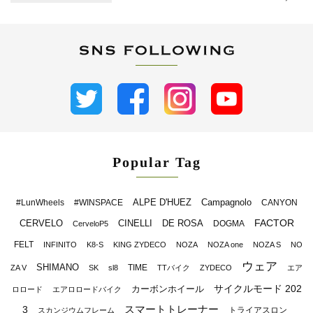
Popular Tag
ALPE D'HUEZ
Campagnolo
#LunWheels
#WINSPACE
CANYON
FACTOR
CERVELO
CINELLI
DE ROSA
DOGMA
CerveloP5
FELT
INFINITO
K8-S
KING ZYDECO
NOZA
NOZA one
NOZA S
NO
ウェア
SHIMANO
TIME
ZA V
SK
sl8
TTバイク
ZYDECO
エア
サイクルモード 202
カーボンホイール
ロロード
エアロロードバイク
スマートトレーナー
3
トライアスロン
スカンジウムフレーム