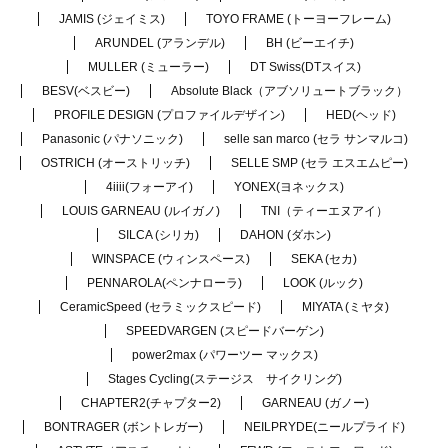
JAMIS (ジェイミス)
TOYO FRAME (トーヨーフレーム)
ARUNDEL (アランデル)
BH (ビーエイチ)
MULLER (ミューラー)
DT Swiss(DTスイス)
BESV(ベスビー)
Absolute Black（アブソリュートブラック）
PROFILE DESIGN (プロファイルデザイン)
HED(ヘッド)
Panasonic (パナソニック)
selle san marco (セラ サンマルコ)
OSTRICH (オーストリッチ)
SELLE SMP (セラ エスエムピー)
4iiii(フォーアイ)
YONEX(ヨネックス)
LOUIS GARNEAU (ルイガノ)
TNI（ティーエヌアイ）
SILCA (シリカ)
DAHON (ダホン)
WINSPACE (ウィンスペース)
SEKA (セカ)
PENNAROLA(ペンナローラ)
LOOK (ルック)
CeramicSpeed (セラミックスピード)
MIYATA (ミヤタ)
SPEEDVARGEN (スピードバーゲン)
power2max (パワーツー マックス)
Stages Cycling(ステージス サイクリング)
CHAPTER2(チャプター2)
GARNEAU (ガノー)
BONTRAGER (ボントレガー)
NEILPRYDE(ニールプライド)