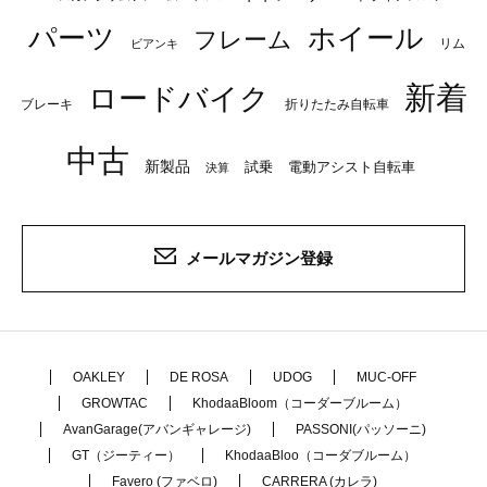
パーツ
ホイール
フレーム
リム
ビアンキ
新着
ロードバイク
ブレーキ
折りたたみ自転車
中古
新製品
試乗
電動アシスト自転車
決算
メールマガジン登録
OAKLEY
DE ROSA
UDOG
MUC-OFF
GROWTAC
KhodaaBloom（コーダーブルーム）
AvanGarage(アバンギャレージ)
PASSONI(パッソーニ)
GT（ジーティー）
KhodaaBloo（コーダブルーム）
Favero (ファベロ)
CARRERA (カレラ)