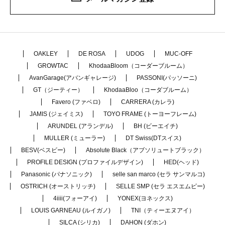
OAKLEY
DE ROSA
UDOG
MUC-OFF
GROWTAC
KhodaaBloom（コーダーブルーム）
AvanGarage(アバンギャレージ)
PASSONI(パッソーニ)
GT（ジーティー）
KhodaaBloo（コーダブルーム）
Favero (ファベロ)
CARRERA (カレラ)
JAMIS (ジェイミス)
TOYO FRAME (トーヨーフレーム)
ARUNDEL (アランデル)
BH (ビーエイチ)
MULLER (ミューラー)
DT Swiss(DTスイス)
BESV(ベスビー)
Absolute Black（アブソリュートブラック）
PROFILE DESIGN (プロファイルデザイン)
HED(ヘッド)
Panasonic (パナソニック)
selle san marco (セラ サンマルコ)
OSTRICH (オーストリッチ)
SELLE SMP (セラ エスエムピー)
4iiii(フォーアイ)
YONEX(ヨネックス)
LOUIS GARNEAU (ルイガノ)
TNI（ティーエヌアイ）
SILCA (シリカ)
DAHON (ダホン)