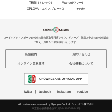
TREK (トレック)
Wahoo(ワフー)
XPLOVA（エクスプローバ）
その他
ロードバイク・スポーツ自転車の販売買取専門店クラウンギアーズ 新品と中古の自転車販売
に加え、買取＆下取見積りいたします。
店舗案内
お問い合わせ
オンライン買取見積
会社概要について
twitter
facebook
instagram
youtube
All contents are reserved by Syuppin Co.,Ltd. シュッピン株式会社
東京都公安委員会許可 第304360508043号