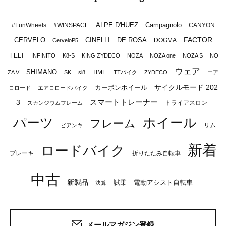
ALPE D'HUEZ
Campagnolo
#LunWheels
#WINSPACE
CANYON
FACTOR
CERVELO
CINELLI
DE ROSA
DOGMA
CerveloP5
FELT
INFINITO
K8-S
KING ZYDECO
NOZA
NOZA one
NOZA S
NO
ウェア
SHIMANO
TIME
ZA V
SK
sl8
TTバイク
ZYDECO
エア
サイクルモード 202
カーボンホイール
ロロード
エアロロードバイク
スマートトレーナー
3
トライアスロン
スカンジウムフレーム
パーツ
ホイール
フレーム
リム
ビアンキ
新着
ロードバイク
ブレーキ
折りたたみ自転車
中古
新製品
試乗
電動アシスト自転車
決算
メールマガジン登録