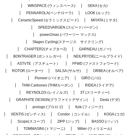
WINSPACE (ウィンスペース)
SEKA (セカ)
PENNAROLA(ペンナローラ)
LOOK (ルック)
CeramicSpeed (セラミックスピード)
MIYATA (ミヤタ)
SPEEDVARGEN (スピードバーゲン)
power2max (パワーツー マックス)
Stages Cycling(ステージス サイクリング)
CHAPTER2(チャプター2)
GARNEAU (ガノー)
BONTRAGER (ボントレガー)
NEILPRYDE(ニールプライド)
ASTVTE（アスチュート）
FFWD (ファストフォワード)
ROTOR (ローター)
SALSA (サルサ)
ORBEA (オルベア)
Pioneer (パイオニア)
GIRO (ジロ)
THM-Carbones (THMカーボン)
RIDEA (ライデア)
REYNOLDS (レイノルズ)
3T (スリーティー)
GRAPHITE DESIGN(グラファイトデザイン)
Deda (デダ)
prologo (プロロゴ)
fizik (フィジーク)
XENTIS (ゼンティス)
Condor（コンドル）
KOGA (コガ)
Scope(スコープ)
ZIPP (ジップ)
BASSO (バッソ)
TOMMASINI (トマジーニ)
Wilier (ウィリエール)