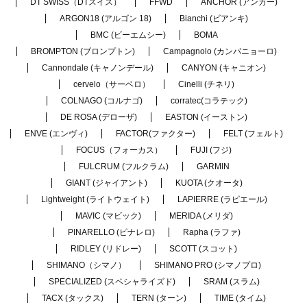
DT SWISS（DTスイス）
FFWD
ANCHOR (アンカー)
ARGON18 (アルゴン 18)
Bianchi (ビアンキ)
BMC (ビーエムシー)
BOMA
BROMPTON (ブロンプトン)
Campagnolo (カンパニョーロ)
Cannondale (キャノンデール)
CANYON (キャニオン)
cervelo（サーベロ）
Cinelli (チネリ)
COLNAGO (コルナゴ)
corratec(コラテック)
DE ROSA (デローザ)
EASTON (イーストン)
ENVE (エンヴィ)
FACTOR(ファクター)
FELT (フェルト)
FOCUS（フォーカス）
FUJI (フジ)
FULCRUM (フルクラム)
GARMIN
GIANT (ジャイアント)
KUOTA (クオータ)
Lightweight (ライトウェイト)
LAPIERRE (ラピエール)
MAVIC (マビック)
MERIDA (メリダ)
PINARELLO (ピナレロ)
Rapha (ラファ)
RIDLEY (リドレー)
SCOTT (スコット)
SHIMANO（シマノ）
SHIMANO PRO (シマノプロ)
SPECIALIZED (スペシャライズド)
SRAM (スラム)
TACX (タックス)
TERN (ターン)
TIME (タイム)