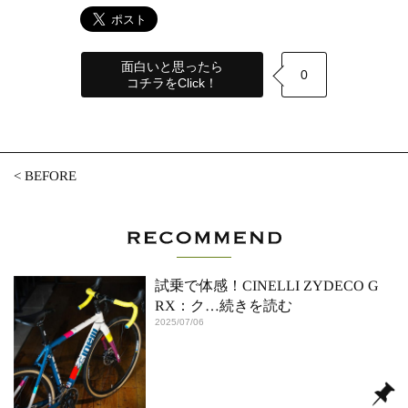
面白いと思ったら
0
コチラをClick！
<
BEFORE
試乗で体感！CINELLI ZYDECO G
RX：ク
…続きを読む
2025/07/06