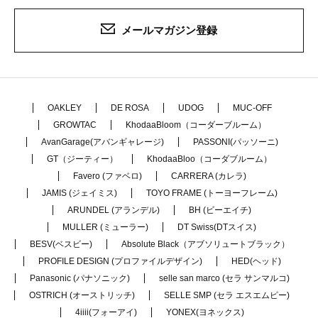
メールマガジン登録
OAKLEY
DE ROSA
UDOG
MUC-OFF
GROWTAC
KhodaaBloom（コーダーブルーム）
AvanGarage(アバンギャレージ)
PASSONI(パッソーニ)
GT（ジーティー）
KhodaaBloo（コーダブルーム）
Favero (ファベロ)
CARRERA (カレラ)
JAMIS (ジェイミス)
TOYO FRAME (トーヨーフレーム)
ARUNDEL (アランデル)
BH (ビーエイチ)
MULLER (ミューラー)
DT Swiss(DTスイス)
BESV(ベスビー)
Absolute Black（アブソリュートブラック）
PROFILE DESIGN (プロファイルデザイン)
HED(ヘッド)
Panasonic (パナソニック)
selle san marco (セラ サンマルコ)
OSTRICH (オーストリッチ)
SELLE SMP (セラ エスエムピー)
4iiii(フォーアイ)
YONEX(ヨネックス)