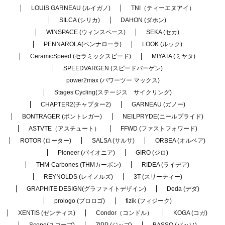
LOUIS GARNEAU (ルイガノ)
TNI（ティーエヌアイ）
SILCA (シリカ)
DAHON (ダホン)
WINSPACE (ウィンスペース)
SEKA (セカ)
PENNAROLA(ペンナローラ)
LOOK (ルック)
CeramicSpeed (セラミックスピード)
MIYATA (ミヤタ)
SPEEDVARGEN (スピードバーゲン)
power2max (パワーツー マックス)
Stages Cycling(ステージス サイクリング)
CHAPTER2(チャプター2)
GARNEAU (ガノー)
BONTRAGER (ボントレガー)
NEILPRYDE(ニールプライド)
ASTVTE（アスチュート）
FFWD (ファストフォワード)
ROTOR (ローター)
SALSA (サルサ)
ORBEA (オルベア)
Pioneer (パイオニア)
GIRO (ジロ)
THM-Carbones (THMカーボン)
RIDEA (ライデア)
REYNOLDS (レイノルズ)
3T (スリーティー)
GRAPHITE DESIGN(グラファイトデザイン)
Deda (デダ)
prologo (プロロゴ)
fizik (フィジーク)
XENTIS (ゼンティス)
Condor（コンドル）
KOGA (コガ)
Scope(スコープ)
ZIPP (ジップ)
BASSO (バッソ)