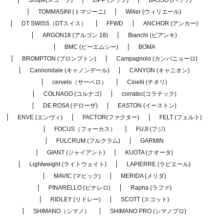
TOMMASINI (トマジーニ)
Wilier (ウィリエール)
DT SWISS（DTスイス）
FFWD
ANCHOR (アンカー)
ARGON18 (アルゴン 18)
Bianchi (ビアンキ)
BMC (ビーエムシー)
BOMA
BROMPTON (ブロンプトン)
Campagnolo (カンパニョーロ)
Cannondale (キャノンデール)
CANYON (キャニオン)
cervelo（サーベロ）
Cinelli (チネリ)
COLNAGO (コルナゴ)
corratec(コラテック)
DE ROSA (デローザ)
EASTON (イーストン)
ENVE (エンヴィ)
FACTOR(ファクター)
FELT (フェルト)
FOCUS（フォーカス）
FUJI (フジ)
FULCRUM (フルクラム)
GARMIN
GIANT (ジャイアント)
KUOTA (クオータ)
Lightweight (ライトウェイト)
LAPIERRE (ラピエール)
MAVIC (マビック)
MERIDA (メリダ)
PINARELLO (ピナレロ)
Rapha (ラファ)
RIDLEY (リドレー)
SCOTT (スコット)
SHIMANO（シマノ）
SHIMANO PRO (シマノプロ)