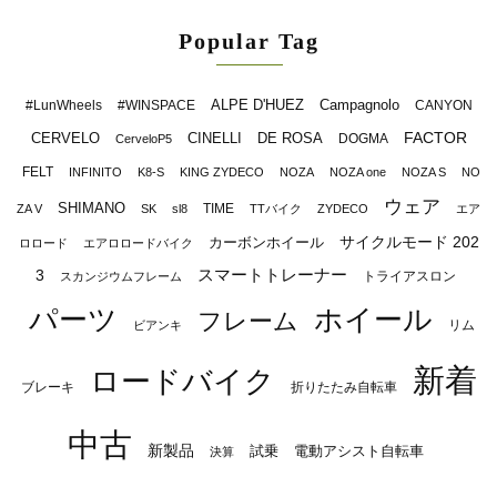
Popular Tag
ALPE D'HUEZ
Campagnolo
#LunWheels
#WINSPACE
CANYON
FACTOR
CERVELO
CINELLI
DE ROSA
DOGMA
CerveloP5
FELT
INFINITO
K8-S
KING ZYDECO
NOZA
NOZA one
NOZA S
NO
ウェア
SHIMANO
TIME
ZA V
SK
sl8
TTバイク
ZYDECO
エア
サイクルモード 202
カーボンホイール
ロロード
エアロロードバイク
スマートトレーナー
3
トライアスロン
スカンジウムフレーム
パーツ
ホイール
フレーム
リム
ビアンキ
新着
ロードバイク
ブレーキ
折りたたみ自転車
中古
新製品
試乗
電動アシスト自転車
決算