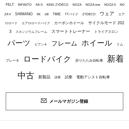
FELT
INFINITO
K8-S
KING ZYDECO
NOZA
NOZA one
NOZA S
NO
ウェア
SHIMANO
TIME
ZA V
SK
sl8
TTバイク
ZYDECO
エア
サイクルモード 202
カーボンホイール
ロロード
エアロロードバイク
スマートトレーナー
3
トライアスロン
スカンジウムフレーム
パーツ
ホイール
フレーム
リム
ビアンキ
新着
ロードバイク
ブレーキ
折りたたみ自転車
中古
新製品
試乗
電動アシスト自転車
決算
メールマガジン登録