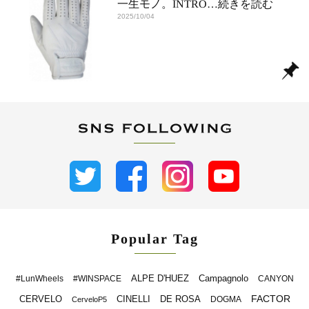
一生モノ。INTRO
…続きを読む
2025/10/04
Popular Tag
ALPE D'HUEZ
Campagnolo
#LunWheels
#WINSPACE
CANYON
FACTOR
CERVELO
CINELLI
DE ROSA
DOGMA
CerveloP5