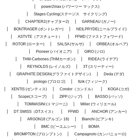
power2max (パワーツー マックス)
Stages Cycling(ステージス サイクリング)
CHAPTER2(チャプター2)
GARNEAU (ガノー)
BONTRAGER (ボントレガー)
NEILPRYDE(ニールプライド)
ASTVTE（アスチュート）
FFWD (ファストフォワード)
ROTOR (ローター)
SALSA (サルサ)
ORBEA (オルベア)
Pioneer (パイオニア)
GIRO (ジロ)
THM-Carbones (THMカーボン)
RIDEA (ライデア)
REYNOLDS (レイノルズ)
3T (スリーティー)
GRAPHITE DESIGN(グラファイトデザイン)
Deda (デダ)
prologo (プロロゴ)
fizik (フィジーク)
XENTIS (ゼンティス)
Condor（コンドル）
KOGA (コガ)
Scope(スコープ)
ZIPP (ジップ)
BASSO (バッソ)
TOMMASINI (トマジーニ)
Wilier (ウィリエール)
DT SWISS（DTスイス）
FFWD
ANCHOR (アンカー)
ARGON18 (アルゴン 18)
Bianchi (ビアンキ)
BMC (ビーエムシー)
BOMA
BROMPTON (ブロンプトン)
Campagnolo (カンパニョーロ)