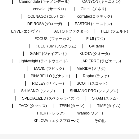
Cannondale (キャノンデール)
CANYON (キャニオン)
cervelo（サーベロ）
Cinelli (チネリ)
COLNAGO (コルナゴ)
corratec(コラテック)
DE ROSA (デローザ)
EASTON (イーストン)
ENVE (エンヴィ)
FACTOR(ファクター)
FELT (フェルト)
FOCUS（フォーカス）
FUJI (フジ)
FULCRUM (フルクラム)
GARMIN
GIANT (ジャイアント)
KUOTA (クオータ)
Lightweight (ライトウェイト)
LAPIERRE (ラピエール)
MAVIC (マビック)
MERIDA (メリダ)
PINARELLO (ピナレロ)
Rapha (ラファ)
RIDLEY (リドレー)
SCOTT (スコット)
SHIMANO（シマノ）
SHIMANO PRO (シマノプロ)
SPECIALIZED (スペシャライズド)
SRAM (スラム)
TACX (タックス)
TERN (ターン)
TIME (タイム)
TREK (トレック)
Wahoo(ワフー)
XPLOVA（エクスプローバ）
その他