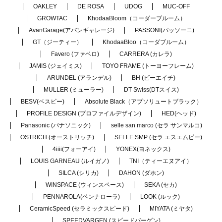
OAKLEY
DE ROSA
UDOG
MUC-OFF
GROWTAC
KhodaaBloom（コーダーブルーム）
AvanGarage(アバンギャレージ)
PASSONI(パッソーニ)
GT（ジーティー）
KhodaaBloo（コーダブルーム）
Favero (ファベロ)
CARRERA (カレラ)
JAMIS (ジェイミス)
TOYO FRAME (トーヨーフレーム)
ARUNDEL (アランデル)
BH (ビーエイチ)
MULLER (ミューラー)
DT Swiss(DTスイス)
BESV(ベスビー)
Absolute Black（アブソリュートブラック）
PROFILE DESIGN (プロファイルデザイン)
HED(ヘッド)
Panasonic (パナソニック)
selle san marco (セラ サンマルコ)
OSTRICH (オーストリッチ)
SELLE SMP (セラ エスエムピー)
4iiii(フォーアイ)
YONEX(ヨネックス)
LOUIS GARNEAU (ルイガノ)
TNI（ティーエヌアイ）
SILCA (シリカ)
DAHON (ダホン)
WINSPACE (ウィンスペース)
SEKA (セカ)
PENNAROLA(ペンナローラ)
LOOK (ルック)
CeramicSpeed (セラミックスピード)
MIYATA (ミヤタ)
SPEEDVARGEN (スピードバーゲン)