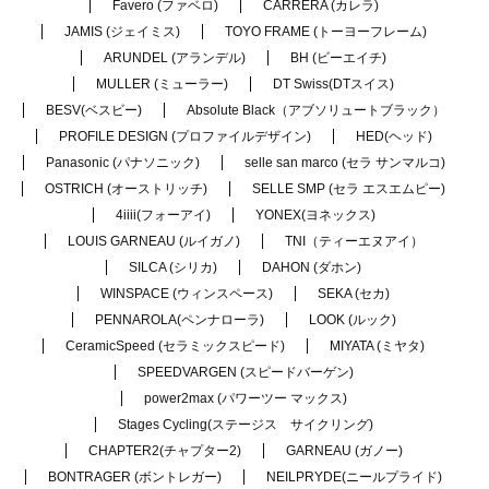
Favero (ファベロ)
CARRERA (カレラ)
JAMIS (ジェイミス)
TOYO FRAME (トーヨーフレーム)
ARUNDEL (アランデル)
BH (ビーエイチ)
MULLER (ミューラー)
DT Swiss(DTスイス)
BESV(ベスビー)
Absolute Black（アブソリュートブラック）
PROFILE DESIGN (プロファイルデザイン)
HED(ヘッド)
Panasonic (パナソニック)
selle san marco (セラ サンマルコ)
OSTRICH (オーストリッチ)
SELLE SMP (セラ エスエムピー)
4iiii(フォーアイ)
YONEX(ヨネックス)
LOUIS GARNEAU (ルイガノ)
TNI（ティーエヌアイ）
SILCA (シリカ)
DAHON (ダホン)
WINSPACE (ウィンスペース)
SEKA (セカ)
PENNAROLA(ペンナローラ)
LOOK (ルック)
CeramicSpeed (セラミックスピード)
MIYATA (ミヤタ)
SPEEDVARGEN (スピードバーゲン)
power2max (パワーツー マックス)
Stages Cycling(ステージス サイクリング)
CHAPTER2(チャプター2)
GARNEAU (ガノー)
BONTRAGER (ボントレガー)
NEILPRYDE(ニールプライド)