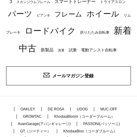
スマートトレーナー
3
トライアスロン
スカンジウムフレーム
パーツ
ホイール
フレーム
リム
ビアンキ
新着
ロードバイク
ブレーキ
折りたたみ自転車
中古
新製品
試乗
電動アシスト自転車
決算
メールマガジン登録
OAKLEY
DE ROSA
UDOG
MUC-OFF
GROWTAC
KhodaaBloom（コーダーブルーム）
AvanGarage(アバンギャレージ)
PASSONI(パッソーニ)
GT（ジーティー）
KhodaaBloo（コーダブルーム）