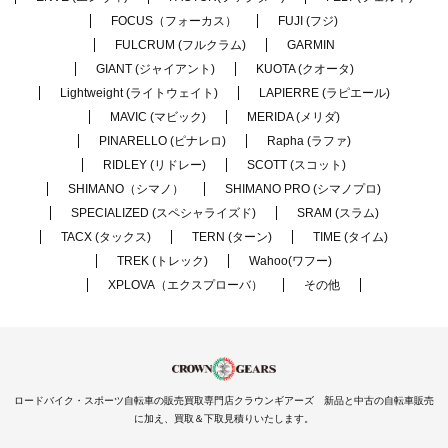
FOCUS（フォーカス）
FUJI (フジ)
FULCRUM (フルクラム)
GARMIN
GIANT (ジャイアント)
KUOTA (クオータ)
Lightweight (ライトウェイト)
LAPIERRE (ラピエール)
MAVIC (マビック)
MERIDA (メリダ)
PINARELLO (ピナレロ)
Rapha (ラファ)
RIDLEY (リドレー)
SCOTT (スコット)
SHIMANO（シマノ）
SHIMANO PRO (シマノプロ)
SPECIALIZED (スペシャライズド)
SRAM (スラム)
TACX (タックス)
TERN (ターン)
TIME (タイム)
TREK (トレック)
Wahoo(ワフー)
XPLOVA（エクスプローバ）
その他
ロードバイク・スポーツ自転車の販売買取専門店クラウンギアーズ 新品と中古の自転車販売
に加え、買取＆下取見積りいたします。