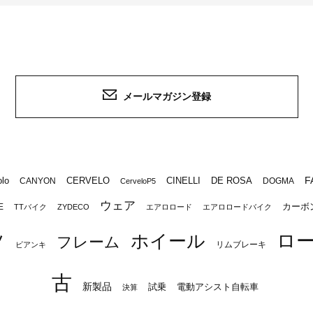
メールマガジン登録
F
lo
CERVELO
CINELLI
DE ROSA
CANYON
DOGMA
CerveloP5
ウェア
カーボ
E
TTバイク
ZYDECO
エアロロード
エアロロードバイク
ロ
ツ
ホイール
フレーム
リムブレーキ
ビアンキ
古
新製品
試乗
電動アシスト自転車
決算