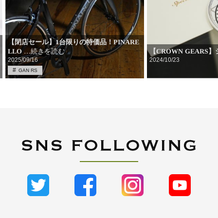
【閉店セール】1台限りの特価品！PINARE
【CROWN GEARS
LLO
…続きを読む
2025/09/16
2024/10/23
GAN RS