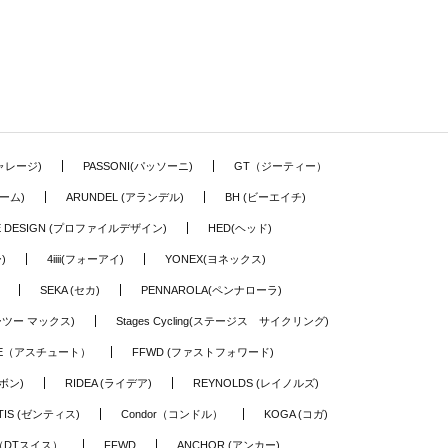
ギャレージ)
PASSONI(パッソーニ)
GT（ジーティー）
ーム)
ARUNDEL (アランデル)
BH (ビーエイチ)
LE DESIGN (プロファイルデザイン)
HED(ヘッド)
)
4iiii(フォーアイ)
YONEX(ヨネックス)
SEKA (セカ)
PENNAROLA(ペンナローラ)
ワーツー マックス)
Stages Cycling(ステージス サイクリング)
TE（アスチュート）
FFWD (ファストフォワード)
ーボン)
RIDEA (ライデア)
REYNOLDS (レイノルズ)
TIS (ゼンティス)
Condor（コンドル）
KOGA (コガ)
S（DTスイス）
FFWD
ANCHOR (アンカー)