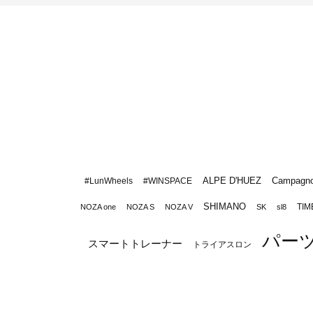
ALPE D'HUEZ
Campagno
#LunWheels
#WINSPACE
SHIMANO
TIM
NOZA one
NOZA S
NOZA V
SK
sl8
パー
スマートトレーナー
トライアスロン