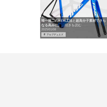
唯一無二のRTM工法と超高分子素材でさら
なる高みに。
…続きを読む
2025/01/08
アルプデュエズ