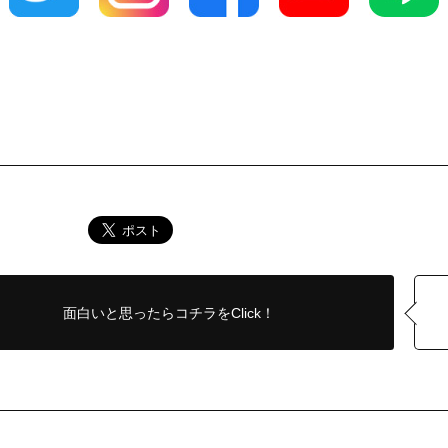
面白いと思ったら
コチラをClick！