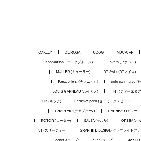
OAKLEY
DE ROSA
UDOG
MUC-OFF
KhodaaBloo（コーダブルーム）
Favero (ファベロ)
MULLER (ミューラー)
DT Swiss(DTスイス)
Panasonic (パナソニック)
selle san marc
LOUIS GARNEAU (ルイガノ)
TNI（ティーエヌ
LOOK (ルック)
CeramicSpeed (セラミックスピード)
CHAPTER2(チャプター2)
GARNEAU (ガノー)
ROTOR (ローター)
SALSA (サルサ)
ORBEA (オ
3T (スリーティー)
GRAPHITE DESIGN(グラファイトデザ
Scope(スコープ)
ZIPP (ジップ)
BASSO 