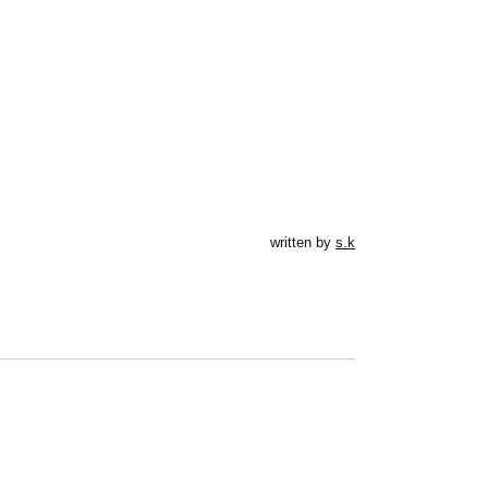
written by
s.k