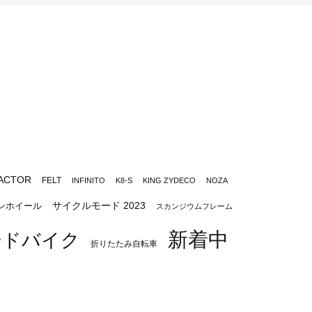
ACTOR
FELT
INFINITO
K8-S
KING ZYDECO
NOZA
サイクルモード 2023
ンホイール
スカンジウムフレーム
新着中
ードバイク
折りたたみ自転車