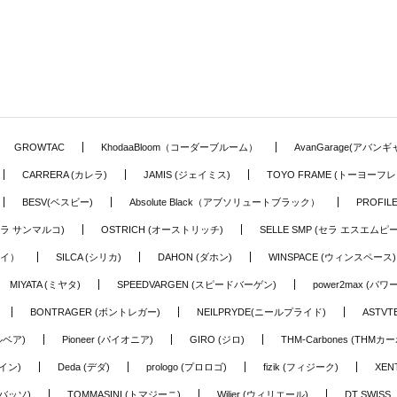
GROWTAC
KhodaaBloom（コーダーブルーム）
AvanGarage(アバン
CARRERA (カレラ)
JAMIS (ジェイミス)
TOYO FRAME (トーヨーフレ
BESV(ベスビー)
Absolute Black（アブソリュートブラック）
PROFI
o (セラ サンマルコ)
OSTRICH (オーストリッチ)
SELLE SMP (セラ エスエムピー
アイ）
SILCA (シリカ)
DAHON (ダホン)
WINSPACE (ウィンスペース)
MIYATA (ミヤタ)
SPEEDVARGEN (スピードバーゲン)
power2max (パ
BONTRAGER (ボントレガー)
NEILPRYDE(ニールプライド)
ASTV
ルベア)
Pioneer (パイオニア)
GIRO (ジロ)
THM-Carbones (THMカ
イン)
Deda (デダ)
prologo (プロロゴ)
fizik (フィジーク)
XEN
(バッソ)
TOMMASINI (トマジーニ)
Wilier (ウィリエール)
DT SWIS