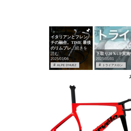
イタリアンとフレン
チの融合。TIME 最後
のリムブレ
…続きを
下取り20％UP実
読む
2025/01/06
2025/01/01
ALPE D'HUEZ
トライアスロン