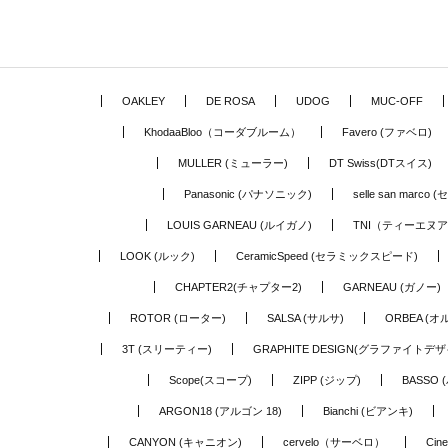
OAKLEY
DE ROSA
UDOG
MUC-OFF
KhodaaBloo（コーダブルーム）
Favero (ファベロ)
MULLER (ミューラー)
DT Swiss(DTスイス)
Panasonic (パナソニック)
selle san marc
LOUIS GARNEAU (ルイガノ)
TNI（ティーエヌ
LOOK (ルック)
CeramicSpeed (セラミックスピード)
CHAPTER2(チャプター2)
GARNEAU (ガノー)
ROTOR (ローター)
SALSA (サルサ)
ORBEA (オ
3T (スリーティー)
GRAPHITE DESIGN(グラファイトデザ
Scope(スコープ)
ZIPP (ジップ)
BASSO 
ARGON18 (アルゴン 18)
Bianchi (ビアンキ)
CANYON (キャニオン)
cervelo（サーベロ）
Cin