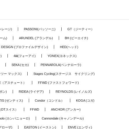
ギャレージ)
PASSONI(パッソーニ)
GT（ジーティー）
ーム)
ARUNDEL (アランデル)
BH (ビーエイチ)
LE DESIGN (プロファイルデザイン)
HED(ヘッド)
)
4iiii(フォーアイ)
YONEX(ヨネックス)
SEKA (セカ)
PENNAROLA(ペンナローラ)
ワーツー マックス)
Stages Cycling(ステージス サイクリング)
TE（アスチュート）
FFWD (ファストフォワード)
ーボン)
RIDEA (ライデア)
REYNOLDS (レイノルズ)
TIS (ゼンティス)
Condor（コンドル）
KOGA (コガ)
S（DTスイス）
FFWD
ANCHOR (アンカー)
nolo (カンパニョーロ)
Cannondale (キャノンデール)
(デローザ)
EASTON (イーストン)
ENVE (エンヴィ)