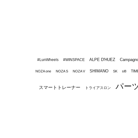
ALPE D'HUEZ
Campagno
#LunWheels
#WINSPACE
SHIMANO
TIM
NOZA one
NOZA S
NOZA V
SK
sl8
パー
スマートトレーナー
トライアスロン