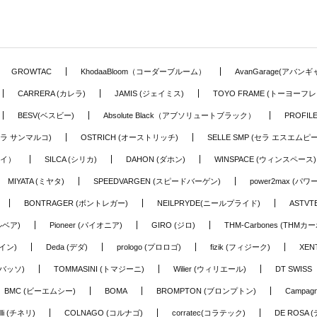
GROWTAC
KhodaaBloom（コーダーブルーム）
AvanGarage(アバン
CARRERA (カレラ)
JAMIS (ジェイミス)
TOYO FRAME (トーヨーフレ
BESV(ベスビー)
Absolute Black（アブソリュートブラック）
PROFI
o (セラ サンマルコ)
OSTRICH (オーストリッチ)
SELLE SMP (セラ エスエムピー
アイ）
SILCA (シリカ)
DAHON (ダホン)
WINSPACE (ウィンスペース)
MIYATA (ミヤタ)
SPEEDVARGEN (スピードバーゲン)
power2max (パ
BONTRAGER (ボントレガー)
NEILPRYDE(ニールプライド)
ASTV
ルベア)
Pioneer (パイオニア)
GIRO (ジロ)
THM-Carbones (THMカ
イン)
Deda (デダ)
prologo (プロロゴ)
fizik (フィジーク)
XEN
(バッソ)
TOMMASINI (トマジーニ)
Wilier (ウィリエール)
DT SWIS
BMC (ビーエムシー)
BOMA
BROMPTON (ブロンプトン)
Campag
elli (チネリ)
COLNAGO (コルナゴ)
corratec(コラテック)
DE ROSA 