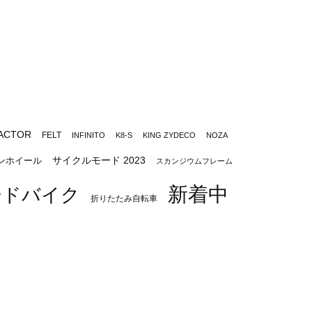
ACTOR
FELT
INFINITO
K8-S
KING ZYDECO
NOZA
サイクルモード 2023
ンホイール
スカンジウムフレーム
新着中
ードバイク
折りたたみ自転車