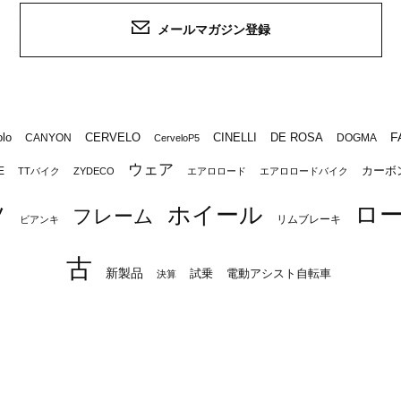
メールマガジン登録
F
lo
CERVELO
CINELLI
DE ROSA
CANYON
DOGMA
CerveloP5
ウェア
カーボ
E
TTバイク
ZYDECO
エアロロード
エアロロードバイク
ロ
ツ
ホイール
フレーム
リムブレーキ
ビアンキ
古
新製品
試乗
電動アシスト自転車
決算