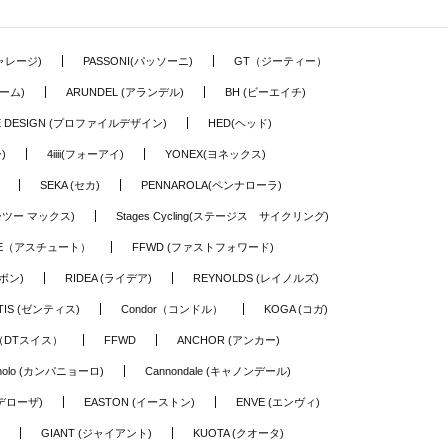
ギャレージ)
PASSONI(パッソーニ)
GT（ジーティー）
ーム)
ARUNDEL (アランデル)
BH (ビーエイチ)
LE DESIGN (プロファイルデザイン)
HED(ヘッド)
)
4iiii(フォーアイ)
YONEX(ヨネックス)
SEKA (セカ)
PENNAROLA(ペンナローラ)
ワーツー マックス)
Stages Cycling(ステージス サイクリング)
TE（アスチュート）
FFWD (ファストフォワード)
ーボン)
RIDEA (ライデア)
REYNOLDS (レイノルズ)
TIS (ゼンティス)
Condor（コンドル）
KOGA (コガ)
S（DTスイス）
FFWD
ANCHOR (アンカー)
nolo (カンパニョーロ)
Cannondale (キャノンデール)
(デローザ)
EASTON (イーストン)
ENVE (エンヴィ)
GIANT (ジャイアント)
KUOTA (クオータ)