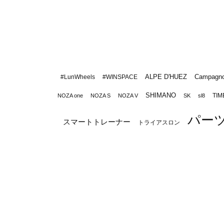
ALPE D'HUEZ
Campagno
#LunWheels
#WINSPACE
SHIMANO
TIM
NOZA one
NOZA S
NOZA V
SK
sl8
パー
スマートトレーナー
トライアスロン