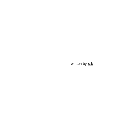
written by
s.k