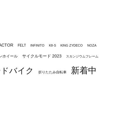
ACTOR
FELT
INFINITO
K8-S
KING ZYDECO
NOZA
サイクルモード 2023
ンホイール
スカンジウムフレーム
新着中
ードバイク
折りたたみ自転車