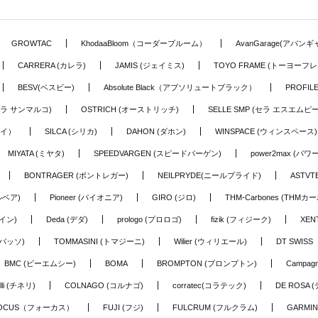
GROWTAC
KhodaaBloom（コーダーブルーム）
AvanGarage(アバン
CARRERA (カレラ)
JAMIS (ジェイミス)
TOYO FRAME (トーヨーフレ
BESV(ベスビー)
Absolute Black（アブソリュートブラック）
PROFI
o (セラ サンマルコ)
OSTRICH (オーストリッチ)
SELLE SMP (セラ エスエムピー
アイ）
SILCA (シリカ)
DAHON (ダホン)
WINSPACE (ウィンスペース)
MIYATA (ミヤタ)
SPEEDVARGEN (スピードバーゲン)
power2max (パ
BONTRAGER (ボントレガー)
NEILPRYDE(ニールプライド)
ASTV
ルベア)
Pioneer (パイオニア)
GIRO (ジロ)
THM-Carbones (THMカ
イン)
Deda (デダ)
prologo (プロロゴ)
fizik (フィジーク)
XEN
(バッソ)
TOMMASINI (トマジーニ)
Wilier (ウィリエール)
DT SWIS
BMC (ビーエムシー)
BOMA
BROMPTON (ブロンプトン)
Campag
elli (チネリ)
COLNAGO (コルナゴ)
corratec(コラテック)
DE ROSA 
OCUS（フォーカス）
FUJI (フジ)
FULCRUM (フルクラム)
GARMIN