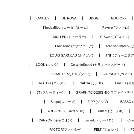
OAKLEY
DE ROSA
UDOG
MUC-OFF
KhodaaBloo（コーダブルーム）
Favero (ファベロ)
MULLER (ミューラー)
DT Swiss(DTスイス)
Panasonic (パナソニック)
selle san marc
LOUIS GARNEAU (ルイガノ)
TNI（ティーエヌ
LOOK (ルック)
CeramicSpeed (セラミックスピード)
CHAPTER2(チャプター2)
GARNEAU (ガノー)
ROTOR (ローター)
SALSA (サルサ)
ORBEA (オ
3T (スリーティー)
GRAPHITE DESIGN(グラファイトデザ
Scope(スコープ)
ZIPP (ジップ)
BASSO 
ARGON18 (アルゴン 18)
Bianchi (ビアンキ)
CANYON (キャニオン)
cervelo（サーベロ）
Cin
FACTOR(ファクター)
FELT (フェルト)
F