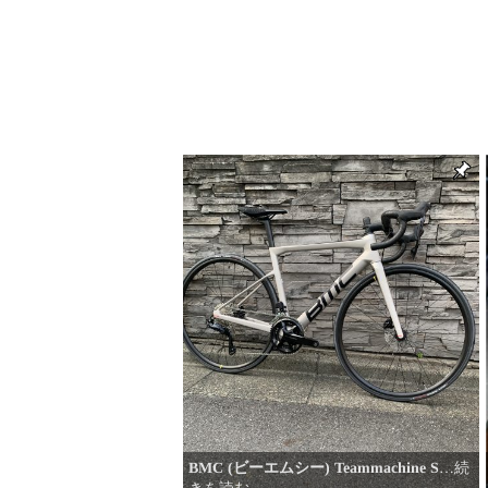
BMC (ビーエムシー) Teammachine S
…続