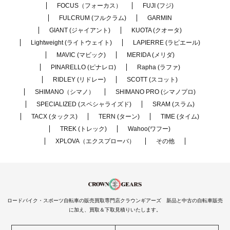
FOCUS（フォーカス）
FUJI (フジ)
FULCRUM (フルクラム)
GARMIN
GIANT (ジャイアント)
KUOTA (クオータ)
Lightweight (ライトウェイト)
LAPIERRE (ラピエール)
MAVIC (マビック)
MERIDA (メリダ)
PINARELLO (ピナレロ)
Rapha (ラファ)
RIDLEY (リドレー)
SCOTT (スコット)
SHIMANO（シマノ）
SHIMANO PRO (シマノプロ)
SPECIALIZED (スペシャライズド)
SRAM (スラム)
TACX (タックス)
TERN (ターン)
TIME (タイム)
TREK (トレック)
Wahoo(ワフー)
XPLOVA（エクスプローバ）
その他
ロードバイク・スポーツ自転車の販売買取専門店クラウンギアーズ 新品と中古の自転車販売
に加え、買取＆下取見積りいたします。