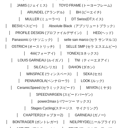
JAMIS (ジェイミス)
TOYO FRAME (トーヨーフレーム)
ARUNDEL (アランデル)
BH (ビーエイチ)
MULLER (ミューラー)
DT Swiss(DTスイス)
BESV(ベスビー)
Absolute Black（アブソリュートブラック）
PROFILE DESIGN (プロファイルデザイン)
HED(ヘッド)
Panasonic (パナソニック)
selle san marco (セラ サンマルコ)
OSTRICH (オーストリッチ)
SELLE SMP (セラ エスエムピー)
4iiii(フォーアイ)
YONEX(ヨネックス)
LOUIS GARNEAU (ルイガノ)
TNI（ティーエヌアイ）
SILCA (シリカ)
DAHON (ダホン)
WINSPACE (ウィンスペース)
SEKA (セカ)
PENNAROLA(ペンナローラ)
LOOK (ルック)
CeramicSpeed (セラミックスピード)
MIYATA (ミヤタ)
SPEEDVARGEN (スピードバーゲン)
power2max (パワーツー マックス)
Stages Cycling(ステージス サイクリング)
CHAPTER2(チャプター2)
GARNEAU (ガノー)
BONTRAGER (ボントレガー)
NEILPRYDE(ニールプライド)