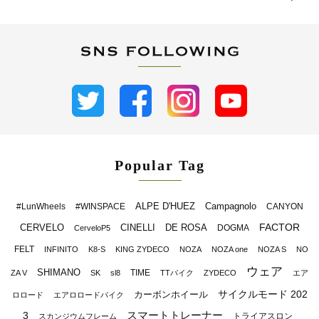
Popular Tag
ALPE D'HUEZ
Campagnolo
#LunWheels
#WINSPACE
CANYON
FACTOR
CERVELO
CINELLI
DE ROSA
DOGMA
CerveloP5
FELT
INFINITO
K8-S
KING ZYDECO
NOZA
NOZA one
NOZA S
NO
ウェア
SHIMANO
TIME
ZA V
SK
sl8
TTバイク
ZYDECO
エア
サイクルモード 202
カーボンホイール
ロロード
エアロロードバイク
スマートトレーナー
3
トライアスロン
スカンジウムフレーム