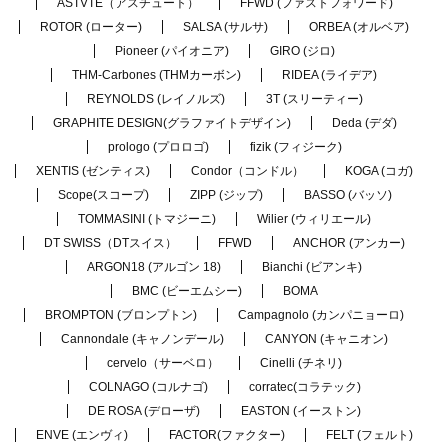
ASTVTE（アスチュート）
FFWD (ファストフォワード)
ROTOR (ローター)
SALSA (サルサ)
ORBEA (オルベア)
Pioneer (パイオニア)
GIRO (ジロ)
THM-Carbones (THMカーボン)
RIDEA (ライデア)
REYNOLDS (レイノルズ)
3T (スリーティー)
GRAPHITE DESIGN(グラファイトデザイン)
Deda (デダ)
prologo (プロロゴ)
fizik (フィジーク)
XENTIS (ゼンティス)
Condor（コンドル）
KOGA (コガ)
Scope(スコープ)
ZIPP (ジップ)
BASSO (バッソ)
TOMMASINI (トマジーニ)
Wilier (ウィリエール)
DT SWISS（DTスイス）
FFWD
ANCHOR (アンカー)
ARGON18 (アルゴン 18)
Bianchi (ビアンキ)
BMC (ビーエムシー)
BOMA
BROMPTON (ブロンプトン)
Campagnolo (カンパニョーロ)
Cannondale (キャノンデール)
CANYON (キャニオン)
cervelo（サーベロ）
Cinelli (チネリ)
COLNAGO (コルナゴ)
corratec(コラテック)
DE ROSA (デローザ)
EASTON (イーストン)
ENVE (エンヴィ)
FACTOR(ファクター)
FELT (フェルト)