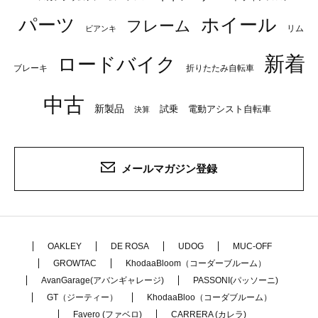
パーツ
ホイール
フレーム
リム
ビアンキ
新着
ロードバイク
ブレーキ
折りたたみ自転車
中古
新製品
試乗
電動アシスト自転車
決算
メールマガジン登録
OAKLEY
DE ROSA
UDOG
MUC-OFF
GROWTAC
KhodaaBloom（コーダーブルーム）
AvanGarage(アバンギャレージ)
PASSONI(パッソーニ)
GT（ジーティー）
KhodaaBloo（コーダブルーム）
Favero (ファベロ)
CARRERA (カレラ)