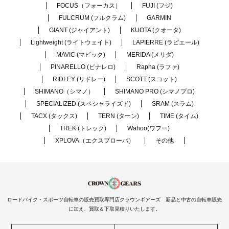
FOCUS（フォーカス）
FUJI (フジ)
FULCRUM (フルクラム)
GARMIN
GIANT (ジャイアント)
KUOTA (クオータ)
Lightweight (ライトウェイト)
LAPIERRE (ラピエール)
MAVIC (マビック)
MERIDA (メリダ)
PINARELLO (ピナレロ)
Rapha (ラファ)
RIDLEY (リドレー)
SCOTT (スコット)
SHIMANO（シマノ）
SHIMANO PRO (シマノプロ)
SPECIALIZED (スペシャライズド)
SRAM (スラム)
TACX (タックス)
TERN (ターン)
TIME (タイム)
TREK (トレック)
Wahoo(ワフー)
XPLOVA（エクスプローバ）
その他
ロードバイク・スポーツ自転車の販売買取専門店クラウンギアーズ 新品と中古の自転車販売
に加え、買取＆下取見積りいたします。