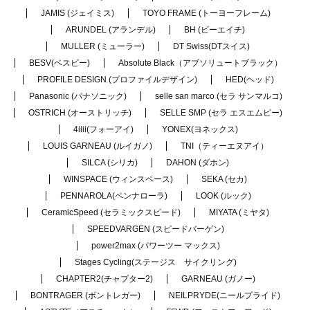
JAMIS (ジェイミス)
TOYO FRAME (トーヨーフレーム)
ARUNDEL (アランデル)
BH (ビーエイチ)
MULLER (ミューラー)
DT Swiss(DTスイス)
BESV(ベスビー)
Absolute Black（アブソリュートブラック）
PROFILE DESIGN (プロファイルデザイン)
HED(ヘッド)
Panasonic (パナソニック)
selle san marco (セラ サンマルコ)
OSTRICH (オーストリッチ)
SELLE SMP (セラ エスエムピー)
4iiii(フォーアイ)
YONEX(ヨネックス)
LOUIS GARNEAU (ルイガノ)
TNI（ティーエヌアイ）
SILCA (シリカ)
DAHON (ダホン)
WINSPACE (ウィンスペース)
SEKA (セカ)
PENNAROLA(ペンナローラ)
LOOK (ルック)
CeramicSpeed (セラミックスピード)
MIYATA (ミヤタ)
SPEEDVARGEN (スピードバーゲン)
power2max (パワーツー マックス)
Stages Cycling(ステージス サイクリング)
CHAPTER2(チャプター2)
GARNEAU (ガノー)
BONTRAGER (ボントレガー)
NEILPRYDE(ニールプライド)