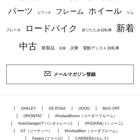
パーツ
ホイール
フレーム
リム
ビアンキ
新着
ロードバイク
ブレーキ
折りたたみ自転車
中古
新製品
試乗
電動アシスト自転車
決算
メールマガジン登録
OAKLEY
DE ROSA
UDOG
MUC-OFF
GROWTAC
KhodaaBloom（コーダーブルーム）
AvanGarage(アバンギャレージ)
PASSONI(パッソーニ)
GT（ジーティー）
KhodaaBloo（コーダブルーム）
Favero (ファベロ)
CARRERA (カレラ)