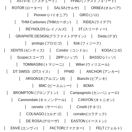
ASTVTE（アスチュート）
FFWD (ファストフォワード)
ROTOR (ローター)
SALSA (サルサ)
ORBEA (オルベア)
Pioneer (パイオニア)
GIRO (ジロ)
THM-Carbones (THMカーボン)
RIDEA (ライデア)
REYNOLDS (レイノルズ)
3T (スリーティー)
GRAPHITE DESIGN(グラファイトデザイン)
Deda (デダ)
prologo (プロロゴ)
fizik (フィジーク)
XENTIS (ゼンティス)
Condor（コンドル）
KOGA (コガ)
Scope(スコープ)
ZIPP (ジップ)
BASSO (バッソ)
TOMMASINI (トマジーニ)
Wilier (ウィリエール)
DT SWISS（DTスイス）
FFWD
ANCHOR (アンカー)
ARGON18 (アルゴン 18)
Bianchi (ビアンキ)
BMC (ビーエムシー)
BOMA
BROMPTON (ブロンプトン)
Campagnolo (カンパニョーロ)
Cannondale (キャノンデール)
CANYON (キャニオン)
cervelo（サーベロ）
Cinelli (チネリ)
COLNAGO (コルナゴ)
corratec(コラテック)
DE ROSA (デローザ)
EASTON (イーストン)
ENVE (エンヴィ)
FACTOR(ファクター)
FELT (フェルト)