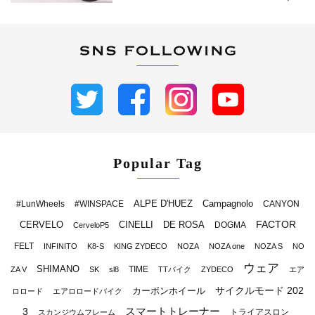
Popular Tag
ALPE D'HUEZ
Campagnolo
#LunWheels
#WINSPACE
CANYON
FACTOR
CERVELO
CINELLI
DE ROSA
DOGMA
CerveloP5
FELT
INFINITO
K8-S
KING ZYDECO
NOZA
NOZA one
NOZA S
NO
ウェア
SHIMANO
TIME
ZA V
SK
sl8
TTバイク
ZYDECO
エア
サイクルモード 202
カーボンホイール
ロロード
エアロロードバイク
スマートトレーナー
3
トライアスロン
スカンジウムフレーム