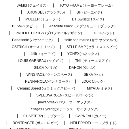
JAMIS (ジェイミス)
TOYO FRAME (トーヨーフレーム)
ARUNDEL (アランデル)
BH (ビーエイチ)
MULLER (ミューラー)
DT Swiss(DTスイス)
BESV(ベスビー)
Absolute Black（アブソリュートブラック）
PROFILE DESIGN (プロファイルデザイン)
HED(ヘッド)
Panasonic (パナソニック)
selle san marco (セラ サンマルコ)
OSTRICH (オーストリッチ)
SELLE SMP (セラ エスエムピー)
4iiii(フォーアイ)
YONEX(ヨネックス)
LOUIS GARNEAU (ルイガノ)
TNI（ティーエヌアイ）
SILCA (シリカ)
DAHON (ダホン)
WINSPACE (ウィンスペース)
SEKA (セカ)
PENNAROLA(ペンナローラ)
LOOK (ルック)
CeramicSpeed (セラミックスピード)
MIYATA (ミヤタ)
SPEEDVARGEN (スピードバーゲン)
power2max (パワーツー マックス)
Stages Cycling(ステージス サイクリング)
CHAPTER2(チャプター2)
GARNEAU (ガノー)
BONTRAGER (ボントレガー)
NEILPRYDE(ニールプライド)