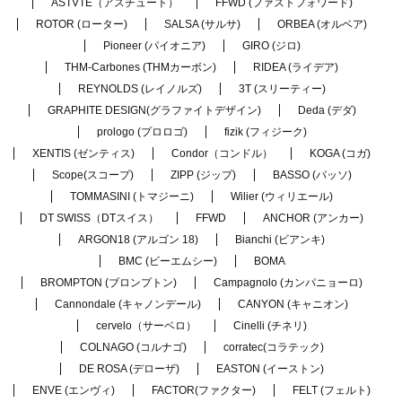
ASTVTE（アスチュート）
FFWD (ファストフォワード)
ROTOR (ローター)
SALSA (サルサ)
ORBEA (オルベア)
Pioneer (パイオニア)
GIRO (ジロ)
THM-Carbones (THMカーボン)
RIDEA (ライデア)
REYNOLDS (レイノルズ)
3T (スリーティー)
GRAPHITE DESIGN(グラファイトデザイン)
Deda (デダ)
prologo (プロロゴ)
fizik (フィジーク)
XENTIS (ゼンティス)
Condor（コンドル）
KOGA (コガ)
Scope(スコープ)
ZIPP (ジップ)
BASSO (バッソ)
TOMMASINI (トマジーニ)
Wilier (ウィリエール)
DT SWISS（DTスイス）
FFWD
ANCHOR (アンカー)
ARGON18 (アルゴン 18)
Bianchi (ビアンキ)
BMC (ビーエムシー)
BOMA
BROMPTON (ブロンプトン)
Campagnolo (カンパニョーロ)
Cannondale (キャノンデール)
CANYON (キャニオン)
cervelo（サーベロ）
Cinelli (チネリ)
COLNAGO (コルナゴ)
corratec(コラテック)
DE ROSA (デローザ)
EASTON (イーストン)
ENVE (エンヴィ)
FACTOR(ファクター)
FELT (フェルト)