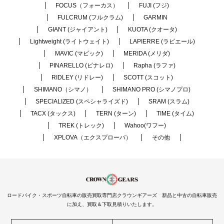
FOCUS（フォーカス）
FUJI (フジ)
FULCRUM (フルクラム)
GARMIN
GIANT (ジャイアント)
KUOTA (クオータ)
Lightweight (ライトウェイト)
LAPIERRE (ラピエール)
MAVIC (マビック)
MERIDA (メリダ)
PINARELLO (ピナレロ)
Rapha (ラファ)
RIDLEY (リドレー)
SCOTT (スコット)
SHIMANO（シマノ）
SHIMANO PRO (シマノプロ)
SPECIALIZED (スペシャライズド)
SRAM (スラム)
TACX (タックス)
TERN (ターン)
TIME (タイム)
TREK (トレック)
Wahoo(ワフー)
XPLOVA（エクスプローバ）
その他
ロードバイク・スポーツ自転車の販売買取専門店クラウンギアーズ 新品と中古の自転車販売
に加え、買取＆下取見積りいたします。