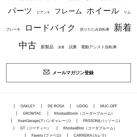
パーツ
ホイール
フレーム
リム
ビアンキ
新着
ロードバイク
ブレーキ
折りたたみ自転車
中古
新製品
試乗
電動アシスト自転車
決算
メールマガジン登録
OAKLEY
DE ROSA
UDOG
MUC-OFF
GROWTAC
KhodaaBloom（コーダーブルーム）
AvanGarage(アバンギャレージ)
PASSONI(パッソーニ)
GT（ジーティー）
KhodaaBloo（コーダブルーム）
Favero (ファベロ)
CARRERA (カレラ)