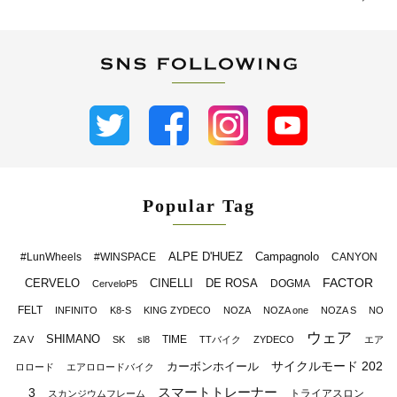
Popular Tag
ALPE D'HUEZ
Campagnolo
#LunWheels
#WINSPACE
CANYON
FACTOR
CERVELO
CINELLI
DE ROSA
DOGMA
CerveloP5
FELT
INFINITO
K8-S
KING ZYDECO
NOZA
NOZA one
NOZA S
NO
ウェア
SHIMANO
TIME
ZA V
SK
sl8
TTバイク
ZYDECO
エア
サイクルモード 202
カーボンホイール
ロロード
エアロロードバイク
スマートトレーナー
3
トライアスロン
スカンジウムフレーム