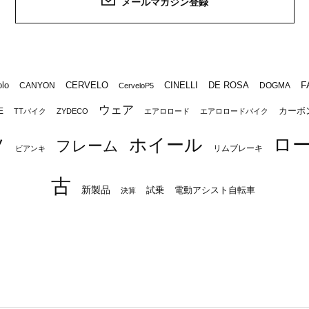
メールマガジン登録
F
lo
CERVELO
CINELLI
DE ROSA
CANYON
DOGMA
CerveloP5
ウェア
カーボ
E
TTバイク
ZYDECO
エアロロード
エアロロードバイク
ロ
ツ
ホイール
フレーム
リムブレーキ
ビアンキ
古
新製品
試乗
電動アシスト自転車
決算