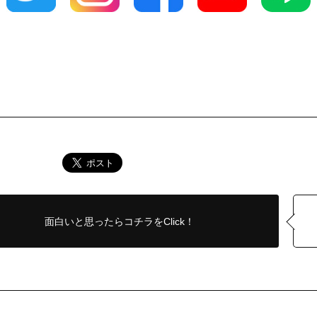
面白いと思ったら
コチラをClick！