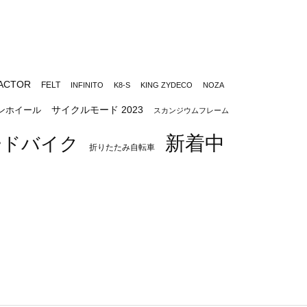
ACTOR
FELT
INFINITO
K8-S
KING ZYDECO
NOZA
サイクルモード 2023
ンホイール
スカンジウムフレーム
新着中
ードバイク
折りたたみ自転車