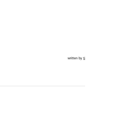
written by
ti