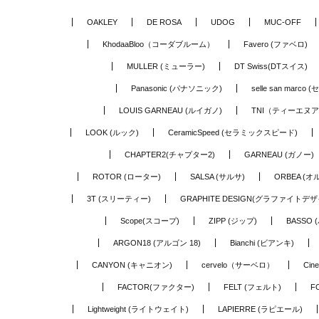
OAKLEY
DE ROSA
UDOG
MUC-OFF
KhodaaBloo（コーダブルーム）
Favero (ファベロ)
MULLER (ミューラー)
DT Swiss(DTスイス)
Panasonic (パナソニック)
selle san marc
LOUIS GARNEAU (ルイガノ)
TNI（ティーエヌ
LOOK (ルック)
CeramicSpeed (セラミックスピード)
CHAPTER2(チャプター2)
GARNEAU (ガノー)
ROTOR (ローター)
SALSA (サルサ)
ORBEA (オ
3T (スリーティー)
GRAPHITE DESIGN(グラファイトデザ
Scope(スコープ)
ZIPP (ジップ)
BASSO 
ARGON18 (アルゴン 18)
Bianchi (ビアンキ)
CANYON (キャニオン)
cervelo（サーベロ）
Cin
FACTOR(ファクター)
FELT (フェルト)
F
Lightweight (ライトウェイト)
LAPIERRE (ラピエール)