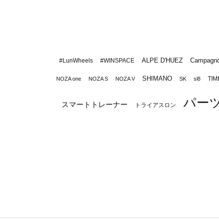
ALPE D'HUEZ
Campagno
#LunWheels
#WINSPACE
SHIMANO
TIM
NOZA one
NOZA S
NOZA V
SK
sl8
パー
スマートトレーナー
トライアスロン