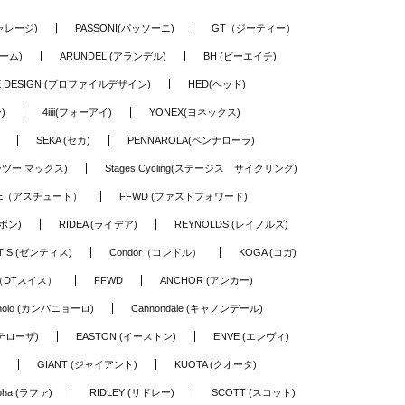
ギャレージ)
PASSONI(パッソーニ)
GT（ジーティー）
ーム)
ARUNDEL (アランデル)
BH (ビーエイチ)
LE DESIGN (プロファイルデザイン)
HED(ヘッド)
)
4iiii(フォーアイ)
YONEX(ヨネックス)
SEKA (セカ)
PENNAROLA(ペンナローラ)
ワーツー マックス)
Stages Cycling(ステージス サイクリング)
TE（アスチュート）
FFWD (ファストフォワード)
ーボン)
RIDEA (ライデア)
REYNOLDS (レイノルズ)
TIS (ゼンティス)
Condor（コンドル）
KOGA (コガ)
S（DTスイス）
FFWD
ANCHOR (アンカー)
nolo (カンパニョーロ)
Cannondale (キャノンデール)
(デローザ)
EASTON (イーストン)
ENVE (エンヴィ)
GIANT (ジャイアント)
KUOTA (クオータ)
pha (ラファ)
RIDLEY (リドレー)
SCOTT (スコット)