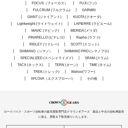
FOCUS（フォーカス）
FUJI (フジ)
FULCRUM (フルクラム)
GARMIN
GIANT (ジャイアント)
KUOTA (クオータ)
Lightweight (ライトウェイト)
LAPIERRE (ラピエール)
MAVIC (マビック)
MERIDA (メリダ)
PINARELLO (ピナレロ)
Rapha (ラファ)
RIDLEY (リドレー)
SCOTT (スコット)
SHIMANO（シマノ）
SHIMANO PRO (シマノプロ)
SPECIALIZED (スペシャライズド)
SRAM (スラム)
TACX (タックス)
TERN (ターン)
TIME (タイム)
TREK (トレック)
Wahoo(ワフー)
XPLOVA（エクスプローバ）
その他
ロードバイク・スポーツ自転車の販売買取専門店クラウンギアーズ 新品と中古の自転車販売
に加え、買取＆下取見積りいたします。