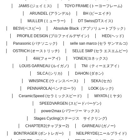
JAMIS (ジェイミス)
TOYO FRAME (トーヨーフレーム)
ARUNDEL (アランデル)
BH (ビーエイチ)
MULLER (ミューラー)
DT Swiss(DTスイス)
BESV(ベスビー)
Absolute Black（アブソリュートブラック）
PROFILE DESIGN (プロファイルデザイン)
HED(ヘッド)
Panasonic (パナソニック)
selle san marco (セラ サンマルコ)
OSTRICH (オーストリッチ)
SELLE SMP (セラ エスエムピー)
4iiii(フォーアイ)
YONEX(ヨネックス)
LOUIS GARNEAU (ルイガノ)
TNI（ティーエヌアイ）
SILCA (シリカ)
DAHON (ダホン)
WINSPACE (ウィンスペース)
SEKA (セカ)
PENNAROLA(ペンナローラ)
LOOK (ルック)
CeramicSpeed (セラミックスピード)
MIYATA (ミヤタ)
SPEEDVARGEN (スピードバーゲン)
power2max (パワーツー マックス)
Stages Cycling(ステージス サイクリング)
CHAPTER2(チャプター2)
GARNEAU (ガノー)
BONTRAGER (ボントレガー)
NEILPRYDE(ニールプライド)