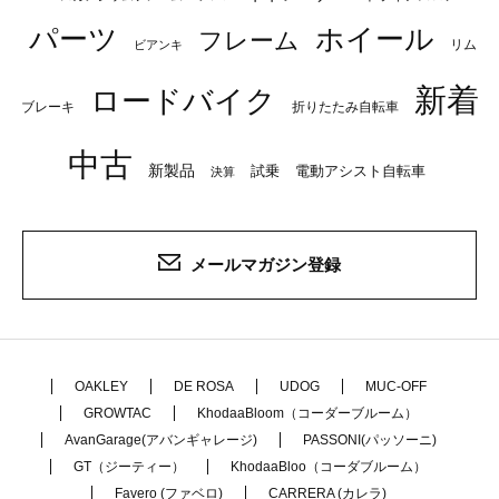
パーツ
ホイール
フレーム
リム
ビアンキ
新着
ロードバイク
ブレーキ
折りたたみ自転車
中古
新製品
試乗
電動アシスト自転車
決算
メールマガジン登録
OAKLEY
DE ROSA
UDOG
MUC-OFF
GROWTAC
KhodaaBloom（コーダーブルーム）
AvanGarage(アバンギャレージ)
PASSONI(パッソーニ)
GT（ジーティー）
KhodaaBloo（コーダブルーム）
Favero (ファベロ)
CARRERA (カレラ)