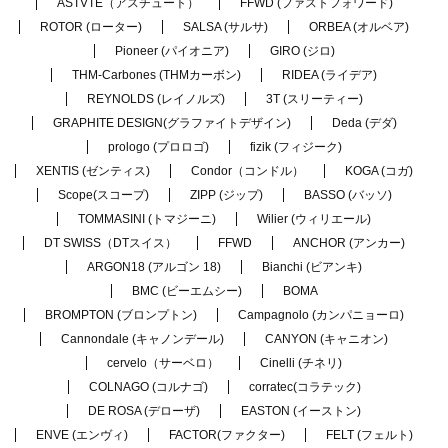
ASTVTE（アスチュート）
FFWD (ファストフォワード)
ROTOR (ローター)
SALSA (サルサ)
ORBEA (オルベア)
Pioneer (パイオニア)
GIRO (ジロ)
THM-Carbones (THMカーボン)
RIDEA (ライデア)
REYNOLDS (レイノルズ)
3T (スリーティー)
GRAPHITE DESIGN(グラファイトデザイン)
Deda (デダ)
prologo (プロロゴ)
fizik (フィジーク)
XENTIS (ゼンティス)
Condor（コンドル）
KOGA (コガ)
Scope(スコープ)
ZIPP (ジップ)
BASSO (バッソ)
TOMMASINI (トマジーニ)
Wilier (ウィリエール)
DT SWISS（DTスイス）
FFWD
ANCHOR (アンカー)
ARGON18 (アルゴン 18)
Bianchi (ビアンキ)
BMC (ビーエムシー)
BOMA
BROMPTON (ブロンプトン)
Campagnolo (カンパニョーロ)
Cannondale (キャノンデール)
CANYON (キャニオン)
cervelo（サーベロ）
Cinelli (チネリ)
COLNAGO (コルナゴ)
corratec(コラテック)
DE ROSA (デローザ)
EASTON (イーストン)
ENVE (エンヴィ)
FACTOR(ファクター)
FELT (フェルト)