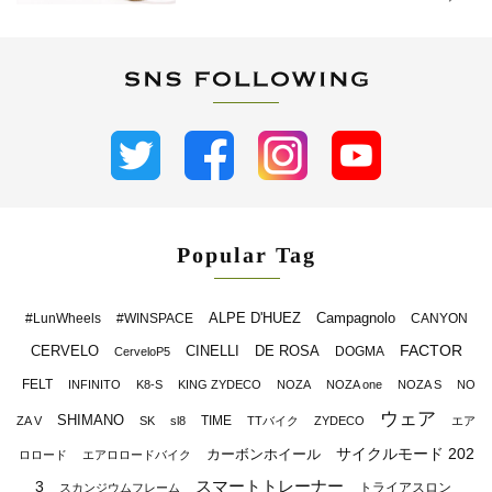
Popular Tag
ALPE D'HUEZ
Campagnolo
#LunWheels
#WINSPACE
CANYON
FACTOR
CERVELO
CINELLI
DE ROSA
DOGMA
CerveloP5
FELT
INFINITO
K8-S
KING ZYDECO
NOZA
NOZA one
NOZA S
NO
ウェア
SHIMANO
TIME
ZA V
SK
sl8
TTバイク
ZYDECO
エア
サイクルモード 202
カーボンホイール
ロロード
エアロロードバイク
スマートトレーナー
3
トライアスロン
スカンジウムフレーム