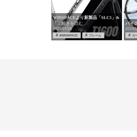
WINSPACEより新製品「SLC5」&
バイ
「
…続きを読む
2025/07/28
2024/1
#WINSPACE
フレーム
カ
ロードバイク