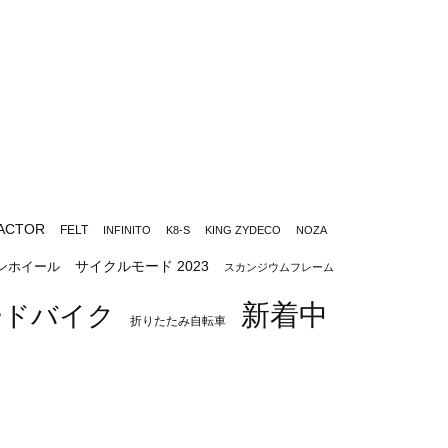
ACTOR
FELT
INFINITO
K8-S
KING ZYDECO
NOZA
サイクルモード 2023
ンホイール
スカンジウムフレーム
新着中
ードバイク
折りたたみ自転車