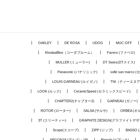
OAKLEY
DE ROSA
UDOG
MUC-OFF
KhodaaBloo（コーダブルーム）
Favero (ファベロ)
MULLER (ミューラー)
DT Swiss(DTスイス)
Panasonic (パナソニック)
selle san marc
LOUIS GARNEAU (ルイガノ)
TNI（ティーエヌ
LOOK (ルック)
CeramicSpeed (セラミックスピード)
CHAPTER2(チャプター2)
GARNEAU (ガノー)
ROTOR (ローター)
SALSA (サルサ)
ORBEA (オ
3T (スリーティー)
GRAPHITE DESIGN(グラファイトデザ
Scope(スコープ)
ZIPP (ジップ)
BASSO 
ARGON18 (アルゴン 18)
Bianchi (ビアンキ)