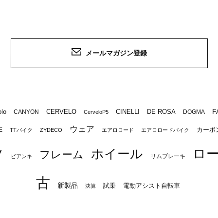
メールマガジン登録
F
lo
CERVELO
CINELLI
DE ROSA
CANYON
DOGMA
CerveloP5
ウェア
カーボ
E
TTバイク
ZYDECO
エアロロード
エアロロードバイク
ロ
ツ
ホイール
フレーム
リムブレーキ
ビアンキ
古
新製品
試乗
電動アシスト自転車
決算