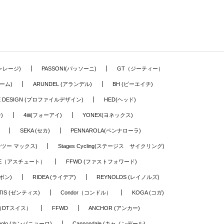
ギャレージ)
PASSONI(パッソーニ)
GT（ジーティー）
ーム)
ARUNDEL (アランデル)
BH (ビーエイチ)
LE DESIGN (プロファイルデザイン)
HED(ヘッド)
)
4iiii(フォーアイ)
YONEX(ヨネックス)
SEKA (セカ)
PENNAROLA(ペンナローラ)
ワーツー マックス)
Stages Cycling(ステージス サイクリング)
TE（アスチュート）
FFWD (ファストフォワード)
ーボン)
RIDEA (ライデア)
REYNOLDS (レイノルズ)
TIS (ゼンティス)
Condor（コンドル）
KOGA (コガ)
S（DTスイス）
FFWD
ANCHOR (アンカー)
nolo (カンパニョーロ)
Cannondale (キャノンデール)