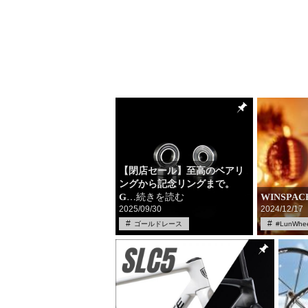
【閉店セール】至高のベアリ
ングから記念リングまで。
WINSPAC
G
…続きを読む
2025/09/30
2024/12/17
ゴールドレース
#LunWhee