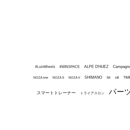
ALPE D'HUEZ
Campagno
#LunWheels
#WINSPACE
SHIMANO
TIM
NOZA one
NOZA S
NOZA V
SK
sl8
パー
スマートトレーナー
トライアスロン