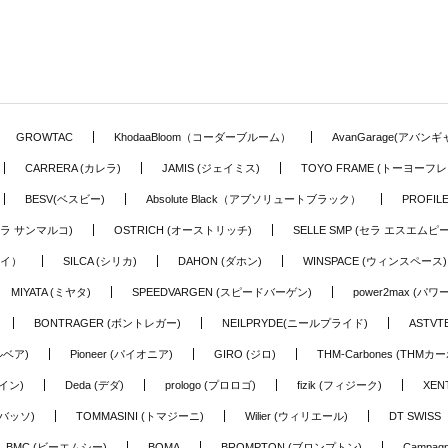
GROWTAC
KhodaaBloom（コーダーブルーム）
AvanGarage(アバン
CARRERA (カレラ)
JAMIS (ジェイミス)
TOYO FRAME (トーヨーフレ
BESV(ベスビー)
Absolute Black（アブソリュートブラック）
PROFI
o (セラ サンマルコ)
OSTRICH (オーストリッチ)
SELLE SMP (セラ エスエムピー
アイ）
SILCA (シリカ)
DAHON (ダホン)
WINSPACE (ウィンスペース)
MIYATA (ミヤタ)
SPEEDVARGEN (スピードバーゲン)
power2max (パ
BONTRAGER (ボントレガー)
NEILPRYDE(ニールプライド)
ASTV
ルベア)
Pioneer (パイオニア)
GIRO (ジロ)
THM-Carbones (THMカ
イン)
Deda (デダ)
prologo (プロロゴ)
fizik (フィジーク)
XEN
(バッソ)
TOMMASINI (トマジーニ)
Wilier (ウィリエール)
DT SWIS
BMC (ビーエムシー)
BOMA
BROMPTON (ブロンプトン)
Campag