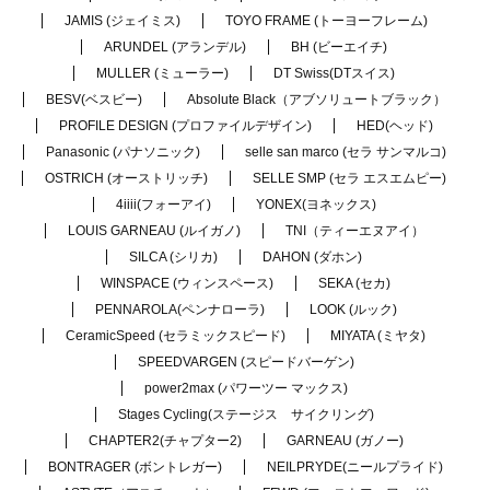
JAMIS (ジェイミス)
TOYO FRAME (トーヨーフレーム)
ARUNDEL (アランデル)
BH (ビーエイチ)
MULLER (ミューラー)
DT Swiss(DTスイス)
BESV(ベスビー)
Absolute Black（アブソリュートブラック）
PROFILE DESIGN (プロファイルデザイン)
HED(ヘッド)
Panasonic (パナソニック)
selle san marco (セラ サンマルコ)
OSTRICH (オーストリッチ)
SELLE SMP (セラ エスエムピー)
4iiii(フォーアイ)
YONEX(ヨネックス)
LOUIS GARNEAU (ルイガノ)
TNI（ティーエヌアイ）
SILCA (シリカ)
DAHON (ダホン)
WINSPACE (ウィンスペース)
SEKA (セカ)
PENNAROLA(ペンナローラ)
LOOK (ルック)
CeramicSpeed (セラミックスピード)
MIYATA (ミヤタ)
SPEEDVARGEN (スピードバーゲン)
power2max (パワーツー マックス)
Stages Cycling(ステージス サイクリング)
CHAPTER2(チャプター2)
GARNEAU (ガノー)
BONTRAGER (ボントレガー)
NEILPRYDE(ニールプライド)