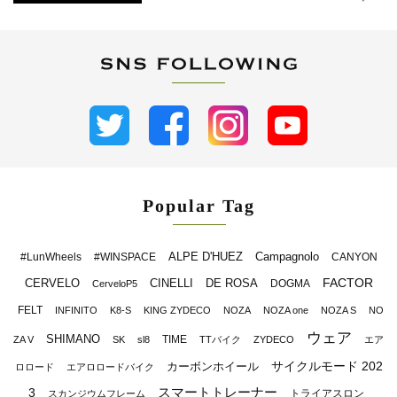
Popular Tag
ALPE D'HUEZ
Campagnolo
#LunWheels
#WINSPACE
CANYON
FACTOR
CERVELO
CINELLI
DE ROSA
DOGMA
CerveloP5
FELT
INFINITO
K8-S
KING ZYDECO
NOZA
NOZA one
NOZA S
NO
ウェア
SHIMANO
TIME
ZA V
SK
sl8
TTバイク
ZYDECO
エア
サイクルモード 202
カーボンホイール
ロロード
エアロロードバイク
スマートトレーナー
3
トライアスロン
スカンジウムフレーム