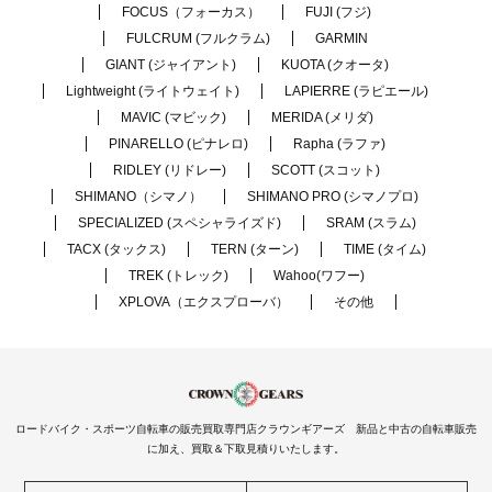
FOCUS（フォーカス）
FUJI (フジ)
FULCRUM (フルクラム)
GARMIN
GIANT (ジャイアント)
KUOTA (クオータ)
Lightweight (ライトウェイト)
LAPIERRE (ラピエール)
MAVIC (マビック)
MERIDA (メリダ)
PINARELLO (ピナレロ)
Rapha (ラファ)
RIDLEY (リドレー)
SCOTT (スコット)
SHIMANO（シマノ）
SHIMANO PRO (シマノプロ)
SPECIALIZED (スペシャライズド)
SRAM (スラム)
TACX (タックス)
TERN (ターン)
TIME (タイム)
TREK (トレック)
Wahoo(ワフー)
XPLOVA（エクスプローバ）
その他
ロードバイク・スポーツ自転車の販売買取専門店クラウンギアーズ 新品と中古の自転車販売
に加え、買取＆下取見積りいたします。