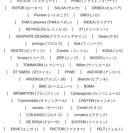
ASTVTE（アスチュート）
FFWD (ファストフォワード)
ROTOR (ローター)
SALSA (サルサ)
ORBEA (オルベア)
Pioneer (パイオニア)
GIRO (ジロ)
THM-Carbones (THMカーボン)
RIDEA (ライデア)
REYNOLDS (レイノルズ)
3T (スリーティー)
GRAPHITE DESIGN(グラファイトデザイン)
Deda (デダ)
prologo (プロロゴ)
fizik (フィジーク)
XENTIS (ゼンティス)
Condor（コンドル）
KOGA (コガ)
Scope(スコープ)
ZIPP (ジップ)
BASSO (バッソ)
TOMMASINI (トマジーニ)
Wilier (ウィリエール)
DT SWISS（DTスイス）
FFWD
ANCHOR (アンカー)
ARGON18 (アルゴン 18)
Bianchi (ビアンキ)
BMC (ビーエムシー)
BOMA
BROMPTON (ブロンプトン)
Campagnolo (カンパニョーロ)
Cannondale (キャノンデール)
CANYON (キャニオン)
cervelo（サーベロ）
Cinelli (チネリ)
COLNAGO (コルナゴ)
corratec(コラテック)
DE ROSA (デローザ)
EASTON (イーストン)
ENVE (エンヴィ)
FACTOR(ファクター)
FELT (フェルト)