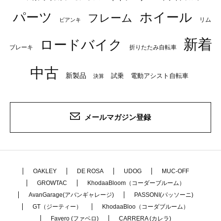
パーツ
ホイール
フレーム
リム
ビアンキ
新着
ロードバイク
ブレーキ
折りたたみ自転車
中古
新製品
試乗
電動アシスト自転車
決算
メールマガジン登録
OAKLEY
DE ROSA
UDOG
MUC-OFF
GROWTAC
KhodaaBloom（コーダーブルーム）
AvanGarage(アバンギャレージ)
PASSONI(パッソーニ)
GT（ジーティー）
KhodaaBloo（コーダブルーム）
Favero (ファベロ)
CARRERA (カレラ)