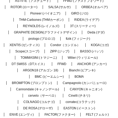
ASTVTE（アスチュート）
FFWD (ファストフォワード)
ROTOR (ローター)
SALSA (サルサ)
ORBEA (オルベア)
Pioneer (パイオニア)
GIRO (ジロ)
THM-Carbones (THMカーボン)
RIDEA (ライデア)
REYNOLDS (レイノルズ)
3T (スリーティー)
GRAPHITE DESIGN(グラファイトデザイン)
Deda (デダ)
prologo (プロロゴ)
fizik (フィジーク)
XENTIS (ゼンティス)
Condor（コンドル）
KOGA (コガ)
Scope(スコープ)
ZIPP (ジップ)
BASSO (バッソ)
TOMMASINI (トマジーニ)
Wilier (ウィリエール)
DT SWISS（DTスイス）
FFWD
ANCHOR (アンカー)
ARGON18 (アルゴン 18)
Bianchi (ビアンキ)
BMC (ビーエムシー)
BOMA
BROMPTON (ブロンプトン)
Campagnolo (カンパニョーロ)
Cannondale (キャノンデール)
CANYON (キャニオン)
cervelo（サーベロ）
Cinelli (チネリ)
COLNAGO (コルナゴ)
corratec(コラテック)
DE ROSA (デローザ)
EASTON (イーストン)
ENVE (エンヴィ)
FACTOR(ファクター)
FELT (フェルト)