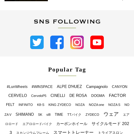
Popular Tag
ALPE D'HUEZ
Campagnolo
#LunWheels
#WINSPACE
CANYON
FACTOR
CERVELO
CINELLI
DE ROSA
DOGMA
CerveloP5
FELT
INFINITO
K8-S
KING ZYDECO
NOZA
NOZA one
NOZA S
NO
ウェア
SHIMANO
TIME
ZA V
SK
sl8
TTバイク
ZYDECO
エア
サイクルモード 202
カーボンホイール
ロロード
エアロロードバイク
スマートトレーナー
3
トライアスロン
スカンジウムフレーム