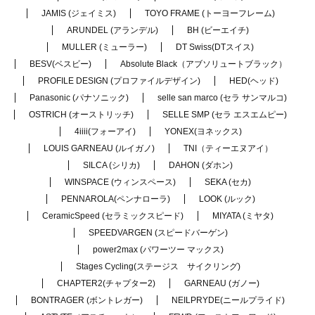
JAMIS (ジェイミス)
TOYO FRAME (トーヨーフレーム)
ARUNDEL (アランデル)
BH (ビーエイチ)
MULLER (ミューラー)
DT Swiss(DTスイス)
BESV(ベスビー)
Absolute Black（アブソリュートブラック）
PROFILE DESIGN (プロファイルデザイン)
HED(ヘッド)
Panasonic (パナソニック)
selle san marco (セラ サンマルコ)
OSTRICH (オーストリッチ)
SELLE SMP (セラ エスエムピー)
4iiii(フォーアイ)
YONEX(ヨネックス)
LOUIS GARNEAU (ルイガノ)
TNI（ティーエヌアイ）
SILCA (シリカ)
DAHON (ダホン)
WINSPACE (ウィンスペース)
SEKA (セカ)
PENNAROLA(ペンナローラ)
LOOK (ルック)
CeramicSpeed (セラミックスピード)
MIYATA (ミヤタ)
SPEEDVARGEN (スピードバーゲン)
power2max (パワーツー マックス)
Stages Cycling(ステージス サイクリング)
CHAPTER2(チャプター2)
GARNEAU (ガノー)
BONTRAGER (ボントレガー)
NEILPRYDE(ニールプライド)