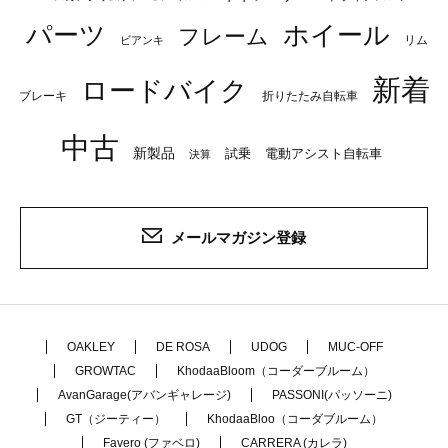
パーツ
ホイール
フレーム
リム
ビアンキ
新着
ロードバイク
ブレーキ
折りたたみ自転車
中古
新製品
試乗
電動アシスト自転車
決算
メールマガジン登録
OAKLEY
DE ROSA
UDOG
MUC-OFF
GROWTAC
KhodaaBloom（コーダーブルーム）
AvanGarage(アバンギャレージ)
PASSONI(パッソーニ)
GT（ジーティー）
KhodaaBloo（コーダブルーム）
Favero (ファベロ)
CARRERA (カレラ)