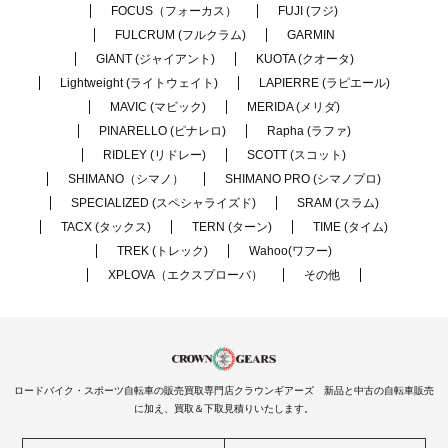
FOCUS（フォーカス）
FUJI (フジ)
FULCRUM (フルクラム)
GARMIN
GIANT (ジャイアント)
KUOTA (クオータ)
Lightweight (ライトウェイト)
LAPIERRE (ラピエール)
MAVIC (マビック)
MERIDA (メリダ)
PINARELLO (ピナレロ)
Rapha (ラファ)
RIDLEY (リドレー)
SCOTT (スコット)
SHIMANO（シマノ）
SHIMANO PRO (シマノプロ)
SPECIALIZED (スペシャライズド)
SRAM (スラム)
TACX (タックス)
TERN (ターン)
TIME (タイム)
TREK (トレック)
Wahoo(ワフー)
XPLOVA（エクスプローバ）
その他
ロードバイク・スポーツ自転車の販売買取専門店クラウンギアーズ 新品と中古の自転車販売
に加え、買取＆下取見積りいたします。