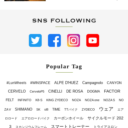
Popular Tag
ALPE D'HUEZ
Campagnolo
#LunWheels
#WINSPACE
CANYON
FACTOR
CERVELO
CINELLI
DE ROSA
DOGMA
CerveloP5
FELT
INFINITO
K8-S
KING ZYDECO
NOZA
NOZA one
NOZA S
NO
ウェア
SHIMANO
TIME
ZA V
SK
sl8
TTバイク
ZYDECO
エア
サイクルモード 202
カーボンホイール
ロロード
エアロロードバイク
スマートトレーナー
3
トライアスロン
スカンジウムフレーム