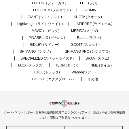
FOCUS（フォーカス）
FUJI (フジ)
FULCRUM (フルクラム)
GARMIN
GIANT (ジャイアント)
KUOTA (クオータ)
Lightweight (ライトウェイト)
LAPIERRE (ラピエール)
MAVIC (マビック)
MERIDA (メリダ)
PINARELLO (ピナレロ)
Rapha (ラファ)
RIDLEY (リドレー)
SCOTT (スコット)
SHIMANO（シマノ）
SHIMANO PRO (シマノプロ)
SPECIALIZED (スペシャライズド)
SRAM (スラム)
TACX (タックス)
TERN (ターン)
TIME (タイム)
TREK (トレック)
Wahoo(ワフー)
XPLOVA（エクスプローバ）
その他
ロードバイク・スポーツ自転車の販売買取専門店クラウンギアーズ 新品と中古の自転車販売
に加え、買取＆下取見積りいたします。