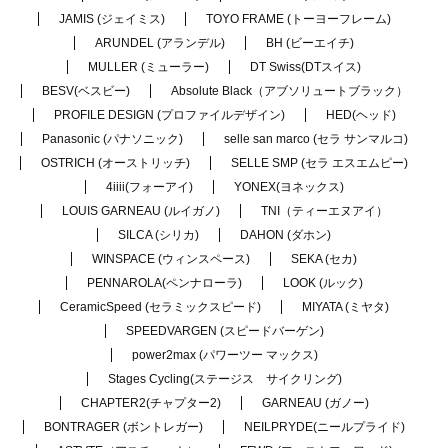
JAMIS (ジェイミス)
TOYO FRAME (トーヨーフレーム)
ARUNDEL (アランデル)
BH (ビーエイチ)
MULLER (ミューラー)
DT Swiss(DTスイス)
BESV(ベスビー)
Absolute Black（アブソリュートブラック）
PROFILE DESIGN (プロファイルデザイン)
HED(ヘッド)
Panasonic (パナソニック)
selle san marco (セラ サンマルコ)
OSTRICH (オーストリッチ)
SELLE SMP (セラ エスエムピー)
4iiii(フォーアイ)
YONEX(ヨネックス)
LOUIS GARNEAU (ルイガノ)
TNI（ティーエヌアイ）
SILCA (シリカ)
DAHON (ダホン)
WINSPACE (ウィンスペース)
SEKA (セカ)
PENNAROLA(ペンナローラ)
LOOK (ルック)
CeramicSpeed (セラミックスピード)
MIYATA (ミヤタ)
SPEEDVARGEN (スピードバーゲン)
power2max (パワーツー マックス)
Stages Cycling(ステージス サイクリング)
CHAPTER2(チャプター2)
GARNEAU (ガノー)
BONTRAGER (ボントレガー)
NEILPRYDE(ニールプライド)