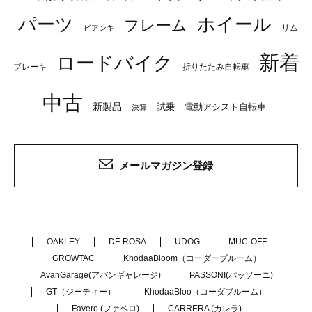
パーツ
ホイール
フレーム
リム
ビアンキ
新着
ロードバイク
ブレーキ
折りたたみ自転車
中古
新製品
試乗
電動アシスト自転車
決算
メールマガジン登録
OAKLEY
DE ROSA
UDOG
MUC-OFF
GROWTAC
KhodaaBloom（コーダーブルーム）
AvanGarage(アバンギャレージ)
PASSONI(パッソーニ)
GT（ジーティー）
KhodaaBloo（コーダブルーム）
Favero (ファベロ)
CARRERA (カレラ)