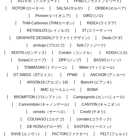
ASTVTE（アスチュート）
FFWD (ファストフォワード)
ROTOR (ローター)
SALSA (サルサ)
ORBEA (オルベア)
Pioneer (パイオニア)
GIRO (ジロ)
THM-Carbones (THMカーボン)
RIDEA (ライデア)
REYNOLDS (レイノルズ)
3T (スリーティー)
GRAPHITE DESIGN(グラファイトデザイン)
Deda (デダ)
prologo (プロロゴ)
fizik (フィジーク)
XENTIS (ゼンティス)
Condor（コンドル）
KOGA (コガ)
Scope(スコープ)
ZIPP (ジップ)
BASSO (バッソ)
TOMMASINI (トマジーニ)
Wilier (ウィリエール)
DT SWISS（DTスイス）
FFWD
ANCHOR (アンカー)
ARGON18 (アルゴン 18)
Bianchi (ビアンキ)
BMC (ビーエムシー)
BOMA
BROMPTON (ブロンプトン)
Campagnolo (カンパニョーロ)
Cannondale (キャノンデール)
CANYON (キャニオン)
cervelo（サーベロ）
Cinelli (チネリ)
COLNAGO (コルナゴ)
corratec(コラテック)
DE ROSA (デローザ)
EASTON (イーストン)
ENVE (エンヴィ)
FACTOR(ファクター)
FELT (フェルト)