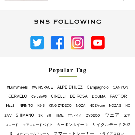
Popular Tag
ALPE D'HUEZ
Campagnolo
#LunWheels
#WINSPACE
CANYON
FACTOR
CERVELO
CINELLI
DE ROSA
DOGMA
CerveloP5
FELT
INFINITO
K8-S
KING ZYDECO
NOZA
NOZA one
NOZA S
NO
ウェア
SHIMANO
TIME
ZA V
SK
sl8
TTバイク
ZYDECO
エア
サイクルモード 202
カーボンホイール
ロロード
エアロロードバイク
スマートトレーナー
3
トライアスロン
スカンジウムフレーム