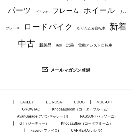
パーツ
ホイール
フレーム
リム
ビアンキ
新着
ロードバイク
ブレーキ
折りたたみ自転車
中古
新製品
試乗
電動アシスト自転車
決算
メールマガジン登録
OAKLEY
DE ROSA
UDOG
MUC-OFF
GROWTAC
KhodaaBloom（コーダーブルーム）
AvanGarage(アバンギャレージ)
PASSONI(パッソーニ)
GT（ジーティー）
KhodaaBloo（コーダブルーム）
Favero (ファベロ)
CARRERA (カレラ)