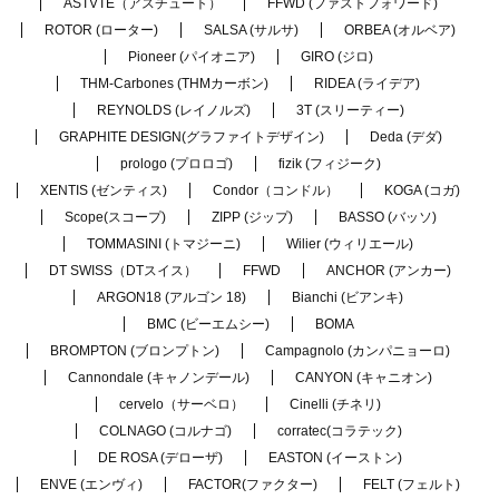
ASTVTE（アスチュート）
FFWD (ファストフォワード)
ROTOR (ローター)
SALSA (サルサ)
ORBEA (オルベア)
Pioneer (パイオニア)
GIRO (ジロ)
THM-Carbones (THMカーボン)
RIDEA (ライデア)
REYNOLDS (レイノルズ)
3T (スリーティー)
GRAPHITE DESIGN(グラファイトデザイン)
Deda (デダ)
prologo (プロロゴ)
fizik (フィジーク)
XENTIS (ゼンティス)
Condor（コンドル）
KOGA (コガ)
Scope(スコープ)
ZIPP (ジップ)
BASSO (バッソ)
TOMMASINI (トマジーニ)
Wilier (ウィリエール)
DT SWISS（DTスイス）
FFWD
ANCHOR (アンカー)
ARGON18 (アルゴン 18)
Bianchi (ビアンキ)
BMC (ビーエムシー)
BOMA
BROMPTON (ブロンプトン)
Campagnolo (カンパニョーロ)
Cannondale (キャノンデール)
CANYON (キャニオン)
cervelo（サーベロ）
Cinelli (チネリ)
COLNAGO (コルナゴ)
corratec(コラテック)
DE ROSA (デローザ)
EASTON (イーストン)
ENVE (エンヴィ)
FACTOR(ファクター)
FELT (フェルト)