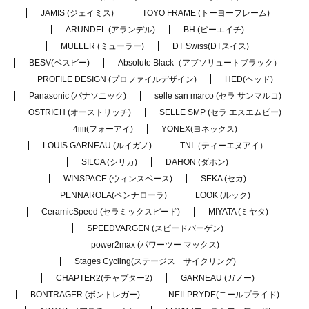
JAMIS (ジェイミス)
TOYO FRAME (トーヨーフレーム)
ARUNDEL (アランデル)
BH (ビーエイチ)
MULLER (ミューラー)
DT Swiss(DTスイス)
BESV(ベスビー)
Absolute Black（アブソリュートブラック）
PROFILE DESIGN (プロファイルデザイン)
HED(ヘッド)
Panasonic (パナソニック)
selle san marco (セラ サンマルコ)
OSTRICH (オーストリッチ)
SELLE SMP (セラ エスエムピー)
4iiii(フォーアイ)
YONEX(ヨネックス)
LOUIS GARNEAU (ルイガノ)
TNI（ティーエヌアイ）
SILCA (シリカ)
DAHON (ダホン)
WINSPACE (ウィンスペース)
SEKA (セカ)
PENNAROLA(ペンナローラ)
LOOK (ルック)
CeramicSpeed (セラミックスピード)
MIYATA (ミヤタ)
SPEEDVARGEN (スピードバーゲン)
power2max (パワーツー マックス)
Stages Cycling(ステージス サイクリング)
CHAPTER2(チャプター2)
GARNEAU (ガノー)
BONTRAGER (ボントレガー)
NEILPRYDE(ニールプライド)