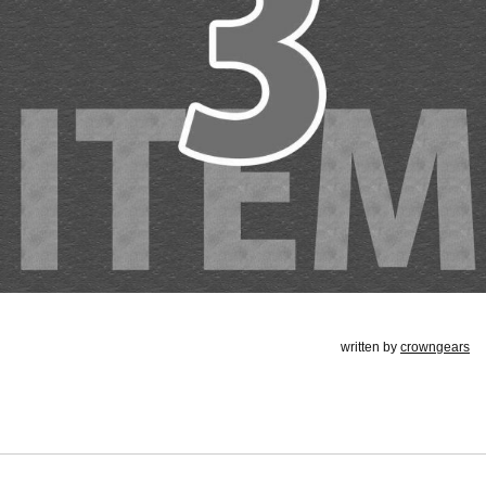
written by
crowngears