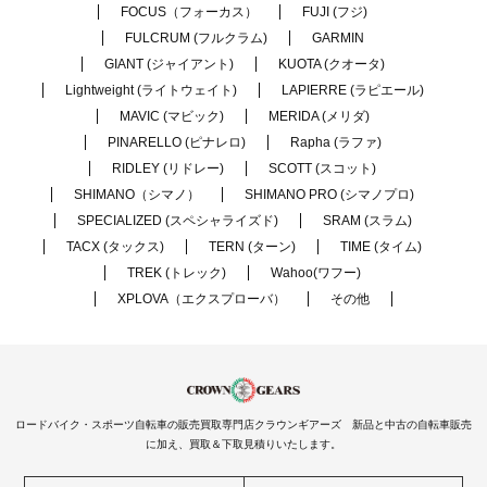
FOCUS（フォーカス）
FUJI (フジ)
FULCRUM (フルクラム)
GARMIN
GIANT (ジャイアント)
KUOTA (クオータ)
Lightweight (ライトウェイト)
LAPIERRE (ラピエール)
MAVIC (マビック)
MERIDA (メリダ)
PINARELLO (ピナレロ)
Rapha (ラファ)
RIDLEY (リドレー)
SCOTT (スコット)
SHIMANO（シマノ）
SHIMANO PRO (シマノプロ)
SPECIALIZED (スペシャライズド)
SRAM (スラム)
TACX (タックス)
TERN (ターン)
TIME (タイム)
TREK (トレック)
Wahoo(ワフー)
XPLOVA（エクスプローバ）
その他
ロードバイク・スポーツ自転車の販売買取専門店クラウンギアーズ 新品と中古の自転車販売
に加え、買取＆下取見積りいたします。