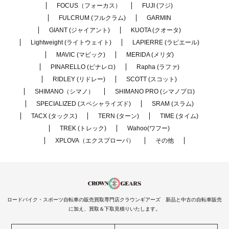
FOCUS（フォーカス）
FUJI (フジ)
FULCRUM (フルクラム)
GARMIN
GIANT (ジャイアント)
KUOTA (クオータ)
Lightweight (ライトウェイト)
LAPIERRE (ラピエール)
MAVIC (マビック)
MERIDA (メリダ)
PINARELLO (ピナレロ)
Rapha (ラファ)
RIDLEY (リドレー)
SCOTT (スコット)
SHIMANO（シマノ）
SHIMANO PRO (シマノプロ)
SPECIALIZED (スペシャライズド)
SRAM (スラム)
TACX (タックス)
TERN (ターン)
TIME (タイム)
TREK (トレック)
Wahoo(ワフー)
XPLOVA（エクスプローバ）
その他
ロードバイク・スポーツ自転車の販売買取専門店クラウンギアーズ 新品と中古の自転車販売
に加え、買取＆下取見積りいたします。