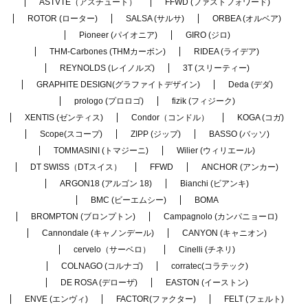
ASTVTE（アスチュート）
FFWD (ファストフォワード)
ROTOR (ローター)
SALSA (サルサ)
ORBEA (オルベア)
Pioneer (パイオニア)
GIRO (ジロ)
THM-Carbones (THMカーボン)
RIDEA (ライデア)
REYNOLDS (レイノルズ)
3T (スリーティー)
GRAPHITE DESIGN(グラファイトデザイン)
Deda (デダ)
prologo (プロロゴ)
fizik (フィジーク)
XENTIS (ゼンティス)
Condor（コンドル）
KOGA (コガ)
Scope(スコープ)
ZIPP (ジップ)
BASSO (バッソ)
TOMMASINI (トマジーニ)
Wilier (ウィリエール)
DT SWISS（DTスイス）
FFWD
ANCHOR (アンカー)
ARGON18 (アルゴン 18)
Bianchi (ビアンキ)
BMC (ビーエムシー)
BOMA
BROMPTON (ブロンプトン)
Campagnolo (カンパニョーロ)
Cannondale (キャノンデール)
CANYON (キャニオン)
cervelo（サーベロ）
Cinelli (チネリ)
COLNAGO (コルナゴ)
corratec(コラテック)
DE ROSA (デローザ)
EASTON (イーストン)
ENVE (エンヴィ)
FACTOR(ファクター)
FELT (フェルト)