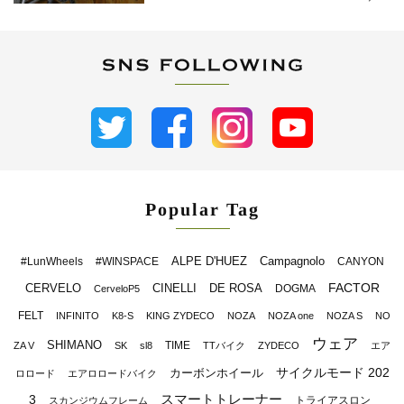
Popular Tag
ALPE D'HUEZ
Campagnolo
#LunWheels
#WINSPACE
CANYON
FACTOR
CERVELO
CINELLI
DE ROSA
DOGMA
CerveloP5
FELT
INFINITO
K8-S
KING ZYDECO
NOZA
NOZA one
NOZA S
NO
ウェア
SHIMANO
TIME
ZA V
SK
sl8
TTバイク
ZYDECO
エア
サイクルモード 202
カーボンホイール
ロロード
エアロロードバイク
スマートトレーナー
3
トライアスロン
スカンジウムフレーム