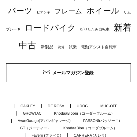
パーツ
ホイール
フレーム
リム
ビアンキ
新着
ロードバイク
ブレーキ
折りたたみ自転車
中古
新製品
試乗
電動アシスト自転車
決算
メールマガジン登録
OAKLEY
DE ROSA
UDOG
MUC-OFF
GROWTAC
KhodaaBloom（コーダーブルーム）
AvanGarage(アバンギャレージ)
PASSONI(パッソーニ)
GT（ジーティー）
KhodaaBloo（コーダブルーム）
Favero (ファベロ)
CARRERA (カレラ)