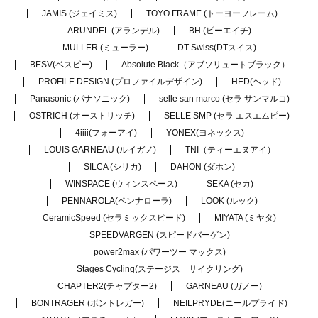
JAMIS (ジェイミス)
TOYO FRAME (トーヨーフレーム)
ARUNDEL (アランデル)
BH (ビーエイチ)
MULLER (ミューラー)
DT Swiss(DTスイス)
BESV(ベスビー)
Absolute Black（アブソリュートブラック）
PROFILE DESIGN (プロファイルデザイン)
HED(ヘッド)
Panasonic (パナソニック)
selle san marco (セラ サンマルコ)
OSTRICH (オーストリッチ)
SELLE SMP (セラ エスエムピー)
4iiii(フォーアイ)
YONEX(ヨネックス)
LOUIS GARNEAU (ルイガノ)
TNI（ティーエヌアイ）
SILCA (シリカ)
DAHON (ダホン)
WINSPACE (ウィンスペース)
SEKA (セカ)
PENNAROLA(ペンナローラ)
LOOK (ルック)
CeramicSpeed (セラミックスピード)
MIYATA (ミヤタ)
SPEEDVARGEN (スピードバーゲン)
power2max (パワーツー マックス)
Stages Cycling(ステージス サイクリング)
CHAPTER2(チャプター2)
GARNEAU (ガノー)
BONTRAGER (ボントレガー)
NEILPRYDE(ニールプライド)