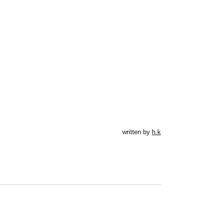
written by
h.k