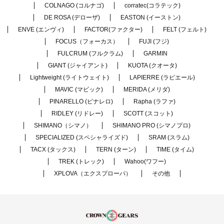
COLNAGO (コルナゴ)
corratec(コラテック)
DE ROSA (デローザ)
EASTON (イーストン)
ENVE (エンヴィ)
FACTOR(ファクター)
FELT (フェルト)
FOCUS（フォーカス）
FUJI (フジ)
FULCRUM (フルクラム)
GARMIN
GIANT (ジャイアント)
KUOTA (クオータ)
Lightweight (ライトウェイト)
LAPIERRE (ラピエール)
MAVIC (マビック)
MERIDA (メリダ)
PINARELLO (ピナレロ)
Rapha (ラファ)
RIDLEY (リドレー)
SCOTT (スコット)
SHIMANO（シマノ）
SHIMANO PRO (シマノプロ)
SPECIALIZED (スペシャライズド)
SRAM (スラム)
TACX (タックス)
TERN (ターン)
TIME (タイム)
TREK (トレック)
Wahoo(ワフー)
XPLOVA（エクスプローバ）
その他