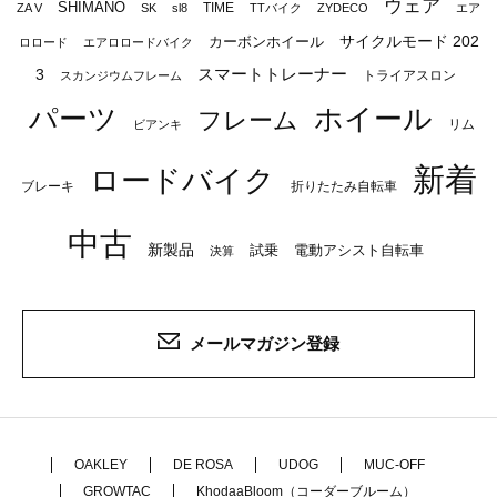
ウェア
SHIMANO
TIME
ZA V
SK
sl8
TTバイク
ZYDECO
エア
サイクルモード 202
カーボンホイール
ロロード
エアロロードバイク
スマートトレーナー
3
トライアスロン
スカンジウムフレーム
パーツ
ホイール
フレーム
リム
ビアンキ
新着
ロードバイク
ブレーキ
折りたたみ自転車
中古
新製品
試乗
電動アシスト自転車
決算
メールマガジン登録
OAKLEY
DE ROSA
UDOG
MUC-OFF
GROWTAC
KhodaaBloom（コーダーブルーム）