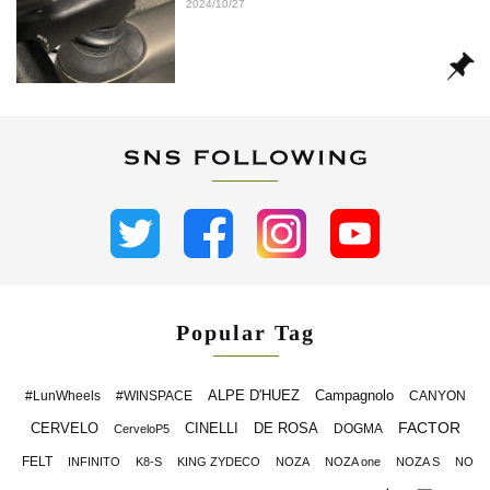
2024/10/27
Popular Tag
ALPE D'HUEZ
Campagnolo
#LunWheels
#WINSPACE
CANYON
FACTOR
CERVELO
CINELLI
DE ROSA
DOGMA
CerveloP5
FELT
INFINITO
K8-S
KING ZYDECO
NOZA
NOZA one
NOZA S
NO