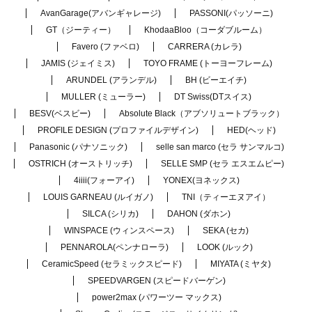
AvanGarage(アバンギャレージ)
PASSONI(パッソーニ)
GT（ジーティー）
KhodaaBloo（コーダブルーム）
Favero (ファベロ)
CARRERA (カレラ)
JAMIS (ジェイミス)
TOYO FRAME (トーヨーフレーム)
ARUNDEL (アランデル)
BH (ビーエイチ)
MULLER (ミューラー)
DT Swiss(DTスイス)
BESV(ベスビー)
Absolute Black（アブソリュートブラック）
PROFILE DESIGN (プロファイルデザイン)
HED(ヘッド)
Panasonic (パナソニック)
selle san marco (セラ サンマルコ)
OSTRICH (オーストリッチ)
SELLE SMP (セラ エスエムピー)
4iiii(フォーアイ)
YONEX(ヨネックス)
LOUIS GARNEAU (ルイガノ)
TNI（ティーエヌアイ）
SILCA (シリカ)
DAHON (ダホン)
WINSPACE (ウィンスペース)
SEKA (セカ)
PENNAROLA(ペンナローラ)
LOOK (ルック)
CeramicSpeed (セラミックスピード)
MIYATA (ミヤタ)
SPEEDVARGEN (スピードバーゲン)
power2max (パワーツー マックス)