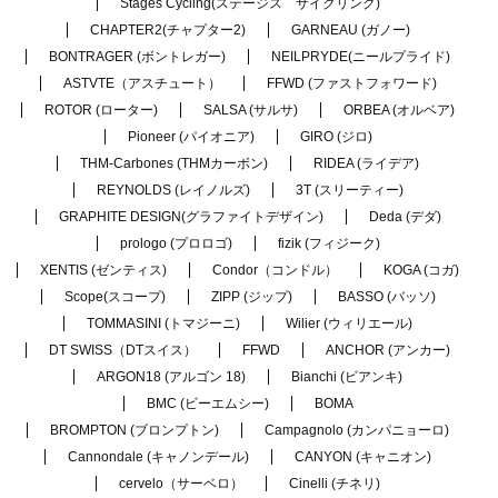
Stages Cycling(ステージス サイクリング)
CHAPTER2(チャプター2)
GARNEAU (ガノー)
BONTRAGER (ボントレガー)
NEILPRYDE(ニールプライド)
ASTVTE（アスチュート）
FFWD (ファストフォワード)
ROTOR (ローター)
SALSA (サルサ)
ORBEA (オルベア)
Pioneer (パイオニア)
GIRO (ジロ)
THM-Carbones (THMカーボン)
RIDEA (ライデア)
REYNOLDS (レイノルズ)
3T (スリーティー)
GRAPHITE DESIGN(グラファイトデザイン)
Deda (デダ)
prologo (プロロゴ)
fizik (フィジーク)
XENTIS (ゼンティス)
Condor（コンドル）
KOGA (コガ)
Scope(スコープ)
ZIPP (ジップ)
BASSO (バッソ)
TOMMASINI (トマジーニ)
Wilier (ウィリエール)
DT SWISS（DTスイス）
FFWD
ANCHOR (アンカー)
ARGON18 (アルゴン 18)
Bianchi (ビアンキ)
BMC (ビーエムシー)
BOMA
BROMPTON (ブロンプトン)
Campagnolo (カンパニョーロ)
Cannondale (キャノンデール)
CANYON (キャニオン)
cervelo（サーベロ）
Cinelli (チネリ)