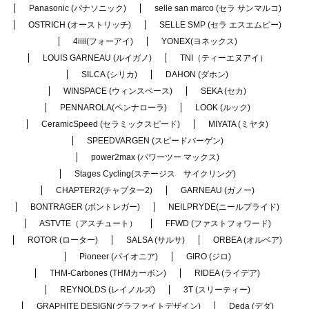
Panasonic (パナソニック)
selle san marco (セラ サンマルコ)
OSTRICH (オーストリッチ)
SELLE SMP (セラ エスエムピー)
4iiii(フォーアイ)
YONEX(ヨネックス)
LOUIS GARNEAU (ルイガノ)
TNI（ティーエヌアイ）
SILCA (シリカ)
DAHON (ダホン)
WINSPACE (ウィンスペース)
SEKA (セカ)
PENNAROLA(ペンナローラ)
LOOK (ルック)
CeramicSpeed (セラミックスピード)
MIYATA (ミヤタ)
SPEEDVARGEN (スピードバーゲン)
power2max (パワーツー マックス)
Stages Cycling(ステージス サイクリング)
CHAPTER2(チャプター2)
GARNEAU (ガノー)
BONTRAGER (ボントレガー)
NEILPRYDE(ニールプライド)
ASTVTE（アスチュート）
FFWD (ファストフォワード)
ROTOR (ローター)
SALSA (サルサ)
ORBEA (オルベア)
Pioneer (パイオニア)
GIRO (ジロ)
THM-Carbones (THMカーボン)
RIDEA (ライデア)
REYNOLDS (レイノルズ)
3T (スリーティー)
GRAPHITE DESIGN(グラファイトデザイン)
Deda (デダ)