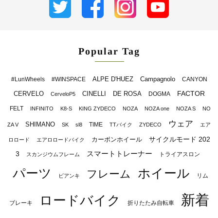
Popular Tag
ALPE D'HUEZ
Campagnolo
#LunWheels
#WINSPACE
CANYON
FACTOR
CERVELO
CINELLI
DE ROSA
DOGMA
CerveloP5
FELT
INFINITO
K8-S
KING ZYDECO
NOZA
NOZA one
NOZA S
NO
ウェア
SHIMANO
TIME
ZA V
SK
sl8
TTバイク
ZYDECO
エア
サイクルモード 202
カーボンホイール
ロロード
エアロロードバイク
スマートトレーナー
3
トライアスロン
スカンジウムフレーム
パーツ
ホイール
フレーム
リム
ビアンキ
新着
ロードバイク
ブレーキ
折りたたみ自転車