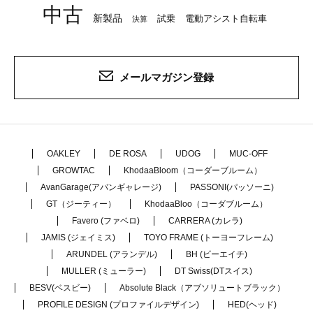
中古
新製品
試乗
電動アシスト自転車
決算
メールマガジン登録
OAKLEY
DE ROSA
UDOG
MUC-OFF
GROWTAC
KhodaaBloom（コーダーブルーム）
AvanGarage(アバンギャレージ)
PASSONI(パッソーニ)
GT（ジーティー）
KhodaaBloo（コーダブルーム）
Favero (ファベロ)
CARRERA (カレラ)
JAMIS (ジェイミス)
TOYO FRAME (トーヨーフレーム)
ARUNDEL (アランデル)
BH (ビーエイチ)
MULLER (ミューラー)
DT Swiss(DTスイス)
BESV(ベスビー)
Absolute Black（アブソリュートブラック）
PROFILE DESIGN (プロファイルデザイン)
HED(ヘッド)