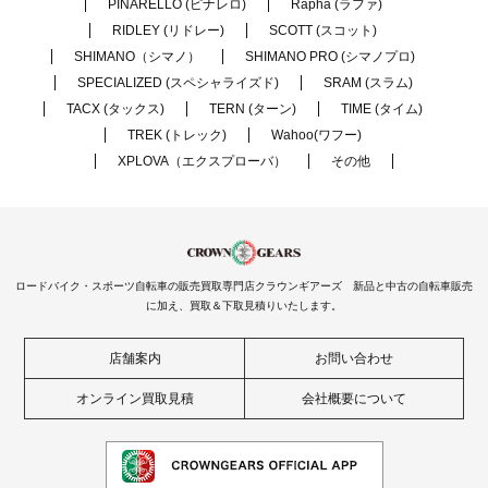
PINARELLO (ピナレロ)
Rapha (ラファ)
RIDLEY (リドレー)
SCOTT (スコット)
SHIMANO（シマノ）
SHIMANO PRO (シマノプロ)
SPECIALIZED (スペシャライズド)
SRAM (スラム)
TACX (タックス)
TERN (ターン)
TIME (タイム)
TREK (トレック)
Wahoo(ワフー)
XPLOVA（エクスプローバ）
その他
ロードバイク・スポーツ自転車の販売買取専門店クラウンギアーズ 新品と中古の自転車販売
に加え、買取＆下取見積りいたします。
店舗案内
お問い合わせ
オンライン買取見積
会社概要について