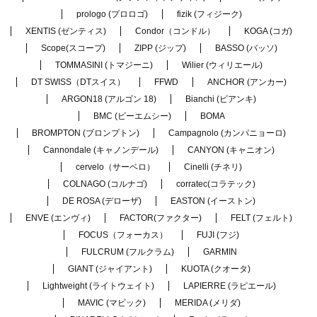
prologo (プロロゴ)
fizik (フィジーク)
XENTIS (ゼンティス)
Condor（コンドル）
KOGA (コガ)
Scope(スコープ)
ZIPP (ジップ)
BASSO (バッソ)
TOMMASINI (トマジーニ)
Wilier (ウィリエール)
DT SWISS（DTスイス）
FFWD
ANCHOR (アンカー)
ARGON18 (アルゴン 18)
Bianchi (ビアンキ)
BMC (ビーエムシー)
BOMA
BROMPTON (ブロンプトン)
Campagnolo (カンパニョーロ)
Cannondale (キャノンデール)
CANYON (キャニオン)
cervelo（サーベロ）
Cinelli (チネリ)
COLNAGO (コルナゴ)
corratec(コラテック)
DE ROSA (デローザ)
EASTON (イーストン)
ENVE (エンヴィ)
FACTOR(ファクター)
FELT (フェルト)
FOCUS（フォーカス）
FUJI (フジ)
FULCRUM (フルクラム)
GARMIN
GIANT (ジャイアント)
KUOTA (クオータ)
Lightweight (ライトウェイト)
LAPIERRE (ラピエール)
MAVIC (マビック)
MERIDA (メリダ)