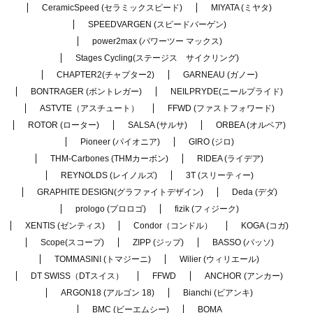
CeramicSpeed (セラミックスピード)
MIYATA (ミヤタ)
SPEEDVARGEN (スピードバーゲン)
power2max (パワーツー マックス)
Stages Cycling(ステージス サイクリング)
CHAPTER2(チャプター2)
GARNEAU (ガノー)
BONTRAGER (ボントレガー)
NEILPRYDE(ニールプライド)
ASTVTE（アスチュート）
FFWD (ファストフォワード)
ROTOR (ローター)
SALSA (サルサ)
ORBEA (オルベア)
Pioneer (パイオニア)
GIRO (ジロ)
THM-Carbones (THMカーボン)
RIDEA (ライデア)
REYNOLDS (レイノルズ)
3T (スリーティー)
GRAPHITE DESIGN(グラファイトデザイン)
Deda (デダ)
prologo (プロロゴ)
fizik (フィジーク)
XENTIS (ゼンティス)
Condor（コンドル）
KOGA (コガ)
Scope(スコープ)
ZIPP (ジップ)
BASSO (バッソ)
TOMMASINI (トマジーニ)
Wilier (ウィリエール)
DT SWISS（DTスイス）
FFWD
ANCHOR (アンカー)
ARGON18 (アルゴン 18)
Bianchi (ビアンキ)
BMC (ビーエムシー)
BOMA