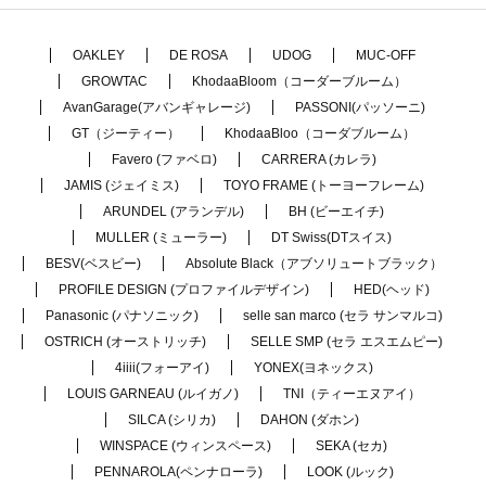
OAKLEY
DE ROSA
UDOG
MUC-OFF
GROWTAC
KhodaaBloom（コーダーブルーム）
AvanGarage(アバンギャレージ)
PASSONI(パッソーニ)
GT（ジーティー）
KhodaaBloo（コーダブルーム）
Favero (ファベロ)
CARRERA (カレラ)
JAMIS (ジェイミス)
TOYO FRAME (トーヨーフレーム)
ARUNDEL (アランデル)
BH (ビーエイチ)
MULLER (ミューラー)
DT Swiss(DTスイス)
BESV(ベスビー)
Absolute Black（アブソリュートブラック）
PROFILE DESIGN (プロファイルデザイン)
HED(ヘッド)
Panasonic (パナソニック)
selle san marco (セラ サンマルコ)
OSTRICH (オーストリッチ)
SELLE SMP (セラ エスエムピー)
4iiii(フォーアイ)
YONEX(ヨネックス)
LOUIS GARNEAU (ルイガノ)
TNI（ティーエヌアイ）
SILCA (シリカ)
DAHON (ダホン)
WINSPACE (ウィンスペース)
SEKA (セカ)
PENNAROLA(ペンナローラ)
LOOK (ルック)