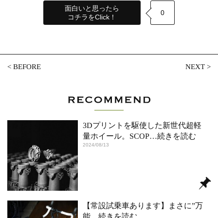
面白いと思ったら
0
コチラをClick！
<
BEFORE
NEXT
>
3Dプリントを駆使した新世代超軽
量ホイール。SCOP
…続きを読む
2024/08/13
【常設試乗車あります】まさに”万
能
…続きを読む