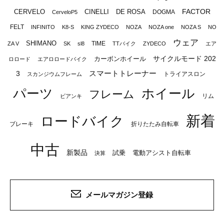
FACTOR
CERVELO
CINELLI
DE ROSA
DOGMA
CerveloP5
FELT
INFINITO
K8-S
KING ZYDECO
NOZA
NOZA one
NOZA S
NO
ウェア
SHIMANO
TIME
ZA V
SK
sl8
TTバイク
ZYDECO
エア
サイクルモード 202
カーボンホイール
ロロード
エアロロードバイク
スマートトレーナー
3
トライアスロン
スカンジウムフレーム
パーツ
ホイール
フレーム
リム
ビアンキ
新着
ロードバイク
ブレーキ
折りたたみ自転車
中古
新製品
試乗
電動アシスト自転車
決算
メールマガジン登録