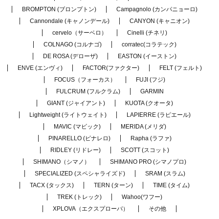
BROMPTON (ブロンプトン)
Campagnolo (カンパニョーロ)
Cannondale (キャノンデール)
CANYON (キャニオン)
cervelo（サーベロ）
Cinelli (チネリ)
COLNAGO (コルナゴ)
corratec(コラテック)
DE ROSA (デローザ)
EASTON (イーストン)
ENVE (エンヴィ)
FACTOR(ファクター)
FELT (フェルト)
FOCUS（フォーカス）
FUJI (フジ)
FULCRUM (フルクラム)
GARMIN
GIANT (ジャイアント)
KUOTA (クオータ)
Lightweight (ライトウェイト)
LAPIERRE (ラピエール)
MAVIC (マビック)
MERIDA (メリダ)
PINARELLO (ピナレロ)
Rapha (ラファ)
RIDLEY (リドレー)
SCOTT (スコット)
SHIMANO（シマノ）
SHIMANO PRO (シマノプロ)
SPECIALIZED (スペシャライズド)
SRAM (スラム)
TACX (タックス)
TERN (ターン)
TIME (タイム)
TREK (トレック)
Wahoo(ワフー)
XPLOVA（エクスプローバ）
その他